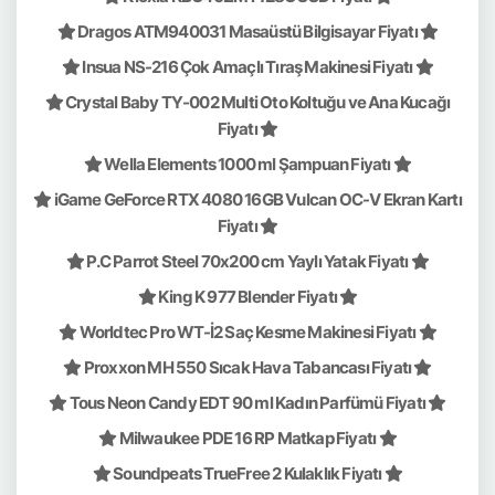
Dragos ATM940031 Masaüstü Bilgisayar Fiyatı
Insua NS-216 Çok Amaçlı Tıraş Makinesi Fiyatı
Crystal Baby TY-002 Multi Oto Koltuğu ve Ana Kucağı
Fiyatı
Wella Elements 1000 ml Şampuan Fiyatı
iGame GeForce RTX 4080 16GB Vulcan OC-V Ekran Kartı
Fiyatı
P.C Parrot Steel 70x200 cm Yaylı Yatak Fiyatı
King K 977 Blender Fiyatı
Worldtec Pro WT-İ2 Saç Kesme Makinesi Fiyatı
Proxxon MH 550 Sıcak Hava Tabancası Fiyatı
Tous Neon Candy EDT 90 ml Kadın Parfümü Fiyatı
Milwaukee PDE 16 RP Matkap Fiyatı
Soundpeats TrueFree 2 Kulaklık Fiyatı