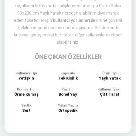
koşullarını lütfen satıcı bilgilerini vasıtasıyla Prato Relax
90x200 cm Yaylı Yatak nereden alabilirim diye merak
eden tüketiciler için
kullanıcı yorumları
ile ürüne güvenli
şekilde erişebilmesinin önünü açıyoruz. Siz de kendi
kullanıcı görüşlerinizi belirtebilir diğer kullanıcılara rehber
olabilirsiniz.
ÖNE ÇIKAN ÖZELLİKLER
Kullanıcı Tipi
Kapasite
Ürün Tipi
Yetişkin
Tek Kişilik
Yaylı Yatak
Kumaş Tipi
Yay Tipi
Kullanım Şekli
Örme Kumaş
Bonel Yay
Çift Taraf
Sertlik
Yatak Yapısı
Sert
Ortopedik