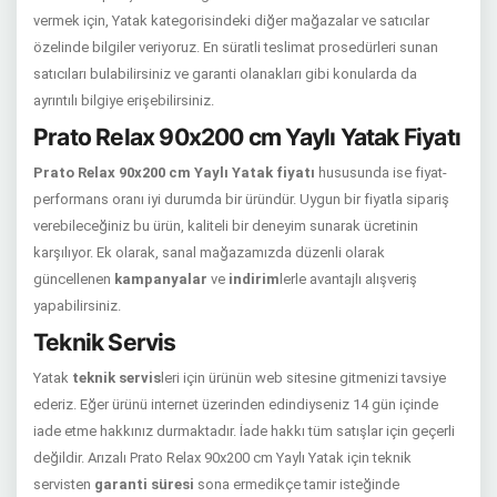
vermek için, Yatak kategorisindeki diğer mağazalar ve satıcılar
özelinde bilgiler veriyoruz. En süratli teslimat prosedürleri sunan
satıcıları bulabilirsiniz ve garanti olanakları gibi konularda da
ayrıntılı bilgiye erişebilirsiniz.
Prato Relax 90x200 cm Yaylı Yatak Fiyatı
Prato Relax 90x200 cm Yaylı Yatak fiyatı
hususunda ise fiyat-
performans oranı iyi durumda bir üründür. Uygun bir fiyatla sipariş
verebileceğiniz bu ürün, kaliteli bir deneyim sunarak ücretinin
karşılıyor. Ek olarak, sanal mağazamızda düzenli olarak
güncellenen
kampanyalar
ve
indirim
lerle avantajlı alışveriş
yapabilirsiniz.
Teknik Servis
Yatak
teknik servis
leri için ürünün web sitesine gitmenizi tavsiye
ederiz. Eğer ürünü internet üzerinden edindiyseniz 14 gün içinde
iade etme hakkınız durmaktadır. İade hakkı tüm satışlar için geçerli
değildir. Arızalı Prato Relax 90x200 cm Yaylı Yatak için teknik
servisten
garanti süresi
sona ermedikçe tamir isteğinde