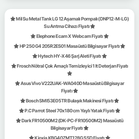
Mil Su Metal Tank LG 12 Aşamalı Pompalı (DNP12-M-LG)
Su Arıtma Cihazı Fiyatı
Elephone Ecam X Webcam Fiyatı
HP 250 G4 205R2ES01 Masaüstü Bilgisayar Fiyatı
Hytech HY-X46 Şarj Aleti Fiyatı
Frosch Nötral Çok Amaçlı Temizleyici 1 lt Deterjan Fiyatı
Asus Vivo V222UAK-WA040D Masaüstü Bilgisayar
Fiyatı
Bosch SMI53E05TR Bulaşık Makinesi Fiyatı
P.C Parrot Steel 70x180 cm Yaylı Yatak Fiyatı
Dark FR10500M2 (DK-PC-FR10500M2) Masaüstü
Bilgisayar Fiyatı
Kioxia KBG40ZMT128G SSD Fiyatı