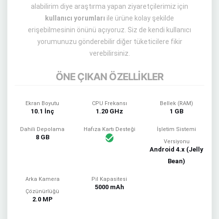
alabilirim diye araştırma yapan ziyaretçilerimiz için
kullanıcı yorumları
ile ürüne kolay şekilde
erişebilmesinin önünü açıyoruz. Siz de kendi kullanıcı
yorumunuzu gönderebilir diğer tüketicilere fikir
verebilirsiniz.
ÖNE ÇIKAN ÖZELLİKLER
Ekran Boyutu
CPU Frekansı
Bellek (RAM)
10.1 İnç
1.20 GHz
1 GB
Dahili Depolama
Hafıza Kartı Desteği
İşletim Sistemi
8 GB
Versiyonu
Android 4.x (Jelly
Bean)
Arka Kamera
Pil Kapasitesi
5000 mAh
Çözünürlüğü
2.0 MP