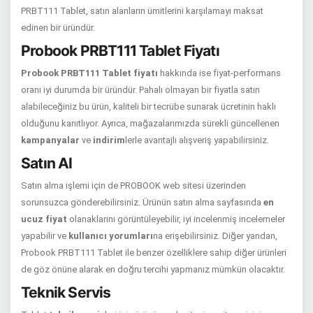
PRBT111 Tablet, satın alanların ümitlerini karşılamayı maksat
edinen bir üründür.
Probook PRBT111 Tablet Fiyatı
Probook PRBT111 Tablet fiyatı
hakkında ise fiyat-performans
oranı iyi durumda bir üründür. Pahalı olmayan bir fiyatla satın
alabileceğiniz bu ürün, kaliteli bir tecrübe sunarak ücretinin haklı
olduğunu kanıtlıyor. Ayrıca, mağazalarımızda sürekli güncellenen
kampanyalar
ve
indirim
lerle avantajlı alışveriş yapabilirsiniz.
Satın Al
Satın alma işlemi için de PROBOOK web sitesi üzerinden
sorunsuzca gönderebilirsiniz. Ürünün satın alma sayfasında
en
ucuz fiyat
olanaklarını görüntüleyebilir, iyi incelenmiş incelemeler
yapabilir ve
kullanıcı yorumları
na erişebilirsiniz. Diğer yandan,
Probook PRBT111 Tablet ile benzer özelliklere sahip diğer ürünleri
de göz önüne alarak en doğru tercihi yapmanız mümkün olacaktır.
Teknik Servis