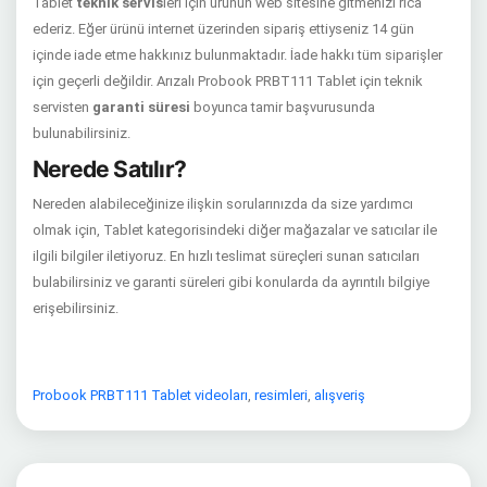
Tablet
teknik servis
leri için ürünün web sitesine gitmenizi rica
ederiz. Eğer ürünü internet üzerinden sipariş ettiyseniz 14 gün
içinde iade etme hakkınız bulunmaktadır. İade hakkı tüm siparişler
için geçerli değildir. Arızalı Probook PRBT111 Tablet için teknik
servisten
garanti süresi
boyunca tamir başvurusunda
bulunabilirsiniz.
Nerede Satılır?
Nereden alabileceğinize ilişkin sorularınızda da size yardımcı
olmak için, Tablet kategorisindeki diğer mağazalar ve satıcılar ile
ilgili bilgiler iletiyoruz. En hızlı teslimat süreçleri sunan satıcıları
bulabilirsiniz ve garanti süreleri gibi konularda da ayrıntılı bilgiye
erişebilirsiniz.
Probook PRBT111 Tablet videoları
,
resimleri
,
alışveriş