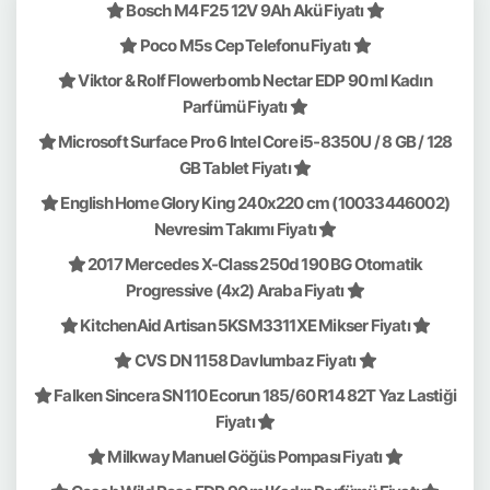
Bosch M4 F25 12V 9Ah Akü Fiyatı
Poco M5s Cep Telefonu Fiyatı
Viktor & Rolf Flowerbomb Nectar EDP 90 ml Kadın
Parfümü Fiyatı
Microsoft Surface Pro 6 Intel Core i5-8350U / 8 GB / 128
GB Tablet Fiyatı
English Home Glory King 240x220 cm (10033446002)
Nevresim Takımı Fiyatı
2017 Mercedes X-Class 250d 190 BG Otomatik
Progressive (4x2) Araba Fiyatı
KitchenAid Artisan 5KSM3311XE Mikser Fiyatı
CVS DN 1158 Davlumbaz Fiyatı
Falken Sincera SN110 Ecorun 185/60 R14 82T Yaz Lastiği
Fiyatı
Milkway Manuel Göğüs Pompası Fiyatı