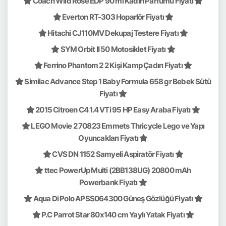
Coach Wild Rose EDP 90 ml Kadın Parfümü Fiyatı
Everton RT-303 Hoparlör Fiyatı
Hitachi CJ110MV Dekupaj Testere Fiyatı
SYM Orbit II 50 Motosiklet Fiyatı
Ferrino Phantom 2 2 Kişi Kamp Çadırı Fiyatı
Similac Advance Step 1 Baby Formula 658 gr Bebek Sütü
Fiyatı
2015 Citroen C4 1.4 VTi 95 HP Easy Araba Fiyatı
LEGO Movie 2 70823 Emmets Thricycle Lego ve Yapı
Oyuncakları Fiyatı
CVS DN 1152 Samyeli Aspiratör Fiyatı
ttec PowerUp Multi (2BB138UG) 20800 mAh
Powerbank Fiyatı
Aqua Di Polo APSS064300 Güneş Gözlüğü Fiyatı
P.C Parrot Star 80x140 cm Yaylı Yatak Fiyatı