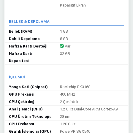
Kapasitif Ekran
BELLEK & DEPOLAMA
Bellek (RAM)
1 GB
Dahili Depolama
8 GB
Hafıza Kartı Desteği
Var
Hafıza Kartı
32 GB
Kapasitesi
İŞLEMCİ
Yonga Seti (Chipset)
Rockchip RK3168
GPU Frekansı
400 MHz
CPU Çekirdeği
2 Çekirdek
Ana İşlemci (CPU)
1.2 GHz Dual-Core ARM Cortex-A9
CPU Üretim Teknolojisi
28 nm
CPU Frekansı
1.20 GHz
Grafik İşlemcisi (GPU)
PowerVR SGX540