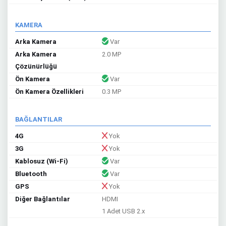
KAMERA
Arka Kamera
Var
Arka Kamera
2.0 MP
Çözünürlüğü
Ön Kamera
Var
Ön Kamera Özellikleri
0.3 MP
BAĞLANTILAR
4G
Yok
3G
Yok
Kablosuz (Wi-Fi)
Var
Bluetooth
Var
GPS
Yok
Diğer Bağlantılar
HDMI
1 Adet USB 2.x