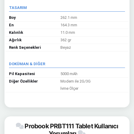
TASARIM
Boy
262.1 mm
En
164.3 mm
Kalınlık
11.0 mm
Ağırlık
362 gr
Renk Seçenekleri
Beyaz
DOKÜMAN & DİĞER
Pil Kapasitesi
5000 mAh
Diğer Özellikler
Modem ile 2G/3G
İvme Ölçer
Probook PRBT111 Tablet Kullanıcı
Yorumları