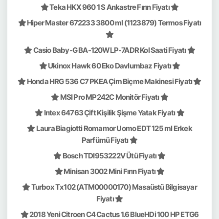
Teka HKX 960 1 S Ankastre Fırın Fiyatı
Hiper Master 672233 3800 ml (1123879) Termos Fiyatı
Casio Baby-G BA-120WLP-7ADR Kol Saati Fiyatı
Ukinox Hawk 60 Eko Davlumbaz Fiyatı
Honda HRG 536 C7 PKEA Çim Biçme Makinesi Fiyatı
MSI Pro MP242C Monitör Fiyatı
Intex 64763 Çift Kişilik Şişme Yatak Fiyatı
Laura Biagiotti Romamor Uomo EDT 125 ml Erkek
Parfümü Fiyatı
Bosch TDI953222V Ütü Fiyatı
Minisan 3002 Mini Fırın Fiyatı
Turbox Tx102 (ATM00000170) Masaüstü Bilgisayar
Fiyatı
2018 Yeni Citroen C4 Cactus 1.6 BlueHDi 100 HP ETG6