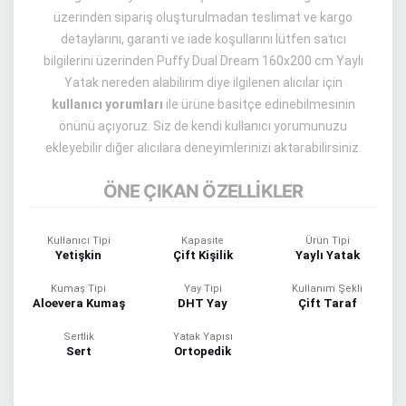
üzerinden sipariş oluşturulmadan teslimat ve kargo
detaylarını, garanti ve iade koşullarını lütfen satıcı
bilgilerini üzerinden Puffy Dual Dream 160x200 cm Yaylı
Yatak nereden alabilirim diye ilgilenen alıcılar için
kullanıcı yorumları
ile ürüne basitçe edinebilmesinin
önünü açıyoruz. Siz de kendi kullanıcı yorumunuzu
ekleyebilir diğer alıcılara deneyimlerinizi aktarabilirsiniz.
ÖNE ÇIKAN ÖZELLİKLER
Kullanıcı Tipi
Kapasite
Ürün Tipi
Yetişkin
Çift Kişilik
Yaylı Yatak
Kumaş Tipi
Yay Tipi
Kullanım Şekli
Aloevera Kumaş
DHT Yay
Çift Taraf
Sertlik
Yatak Yapısı
Sert
Ortopedik