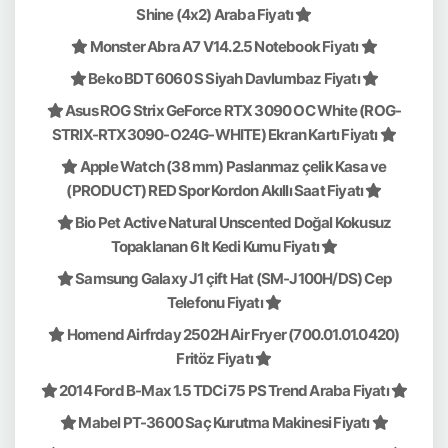
Shine (4x2) Araba Fiyatı
Monster Abra A7 V14.2.5 Notebook Fiyatı
Beko BDT 6060 S Siyah Davlumbaz Fiyatı
Asus ROG Strix GeForce RTX 3090 OC White (ROG-
STRIX-RTX3090-O24G-WHITE) Ekran Kartı Fiyatı
Apple Watch (38 mm) Paslanmaz çelik Kasa ve
(PRODUCT) RED Spor Kordon Akıllı Saat Fiyatı
Bio Pet Active Natural Unscented Doğal Kokusuz
Topaklanan 6 lt Kedi Kumu Fiyatı
Samsung Galaxy J1 çift Hat (SM-J100H/DS) Cep
Telefonu Fiyatı
Homend Airfrday 2502H Air Fryer (700.01.01.0420)
Fritöz Fiyatı
2014 Ford B-Max 1.5 TDCi 75 PS Trend Araba Fiyatı
Mabel PT-3600 Saç Kurutma Makinesi Fiyatı