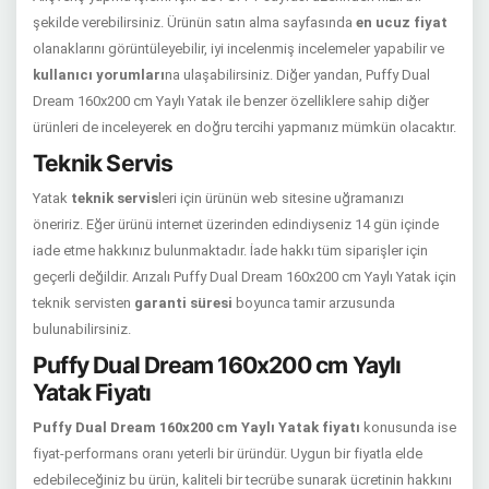
şekilde verebilirsiniz. Ürünün satın alma sayfasında
en ucuz fiyat
olanaklarını görüntüleyebilir, iyi incelenmiş incelemeler yapabilir ve
kullanıcı yorumları
na ulaşabilirsiniz. Diğer yandan, Puffy Dual
Dream 160x200 cm Yaylı Yatak ile benzer özelliklere sahip diğer
ürünleri de inceleyerek en doğru tercihi yapmanız mümkün olacaktır.
Teknik Servis
Yatak
teknik servis
leri için ürünün web sitesine uğramanızı
öneririz. Eğer ürünü internet üzerinden edindiyseniz 14 gün içinde
iade etme hakkınız bulunmaktadır. İade hakkı tüm siparişler için
geçerli değildir. Arızalı Puffy Dual Dream 160x200 cm Yaylı Yatak için
teknik servisten
garanti süresi
boyunca tamir arzusunda
bulunabilirsiniz.
Puffy Dual Dream 160x200 cm Yaylı
Yatak Fiyatı
Puffy Dual Dream 160x200 cm Yaylı Yatak fiyatı
konusunda ise
fiyat-performans oranı yeterli bir üründür. Uygun bir fiyatla elde
edebileceğiniz bu ürün, kaliteli bir tecrübe sunarak ücretinin hakkını