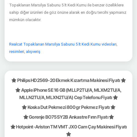
Topaklanan Marsilya Sabunu 5 lt Kedi Kumu ile benzer özelliklere
sahip diğer ürünleri de göz önüne alarak en doğru tercihi yapmanız
mümkün olacaktır.
Realcat Topaklanan Marsilya Sabunu 5 lt Kedi Kumu videoları
,
resimleri
,
alışveriş
Philips HD2569-20 Ekmek Kızartma Makinesi Fiyatı
Apple iPhone SE 16 GB (MLLP2TU/A, MLXM2TU/A,
MLLN2TU/A, MLXN2TU/A) Cep Telefonu Fiyatı
Koska Dut Pekmezi 800 gr Pekmez Fiyatı
Gorenje BO75SY2B Ankastre Fırın Fiyatı
Hotpoint-Ariston TM VMT JX0 Cam Çay Makinesi Fiyatı