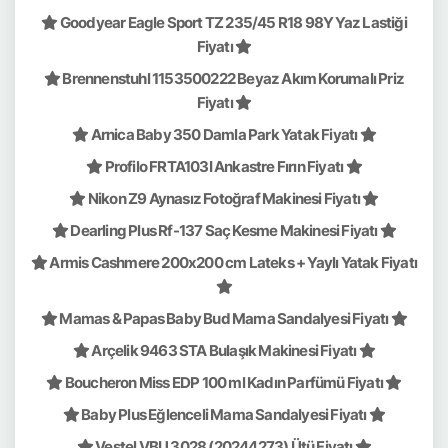
Goodyear Eagle Sport TZ 235/45 R18 98Y Yaz Lastiği
Fiyatı
Brennenstuhl 1153500222 Beyaz Akım Korumalı Priz
Fiyatı
Arnica Baby 350 Damla Park Yatak Fiyatı
Profilo FRTA103I Ankastre Fırın Fiyatı
Nikon Z9 Aynasız Fotoğraf Makinesi Fiyatı
Dearling Plus Rf-137 Saç Kesme Makinesi Fiyatı
Armis Cashmere 200x200 cm Lateks + Yaylı Yatak Fiyatı
Mamas & Papas Baby Bud Mama Sandalyesi Fiyatı
Arçelik 9463 STA Bulaşık Makinesi Fiyatı
Boucheron Miss EDP 100 ml Kadın Parfümü Fiyatı
Baby Plus Eğlenceli Mama Sandalyesi Fiyatı
Vestel VBU 3028 (20244273) Ütü Fiyatı