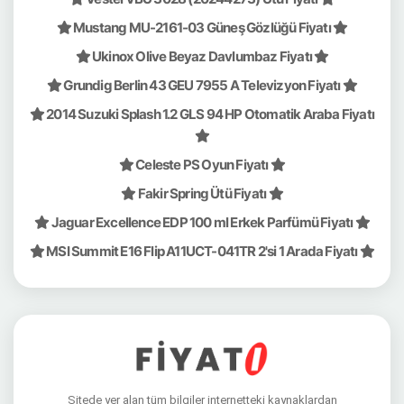
Mustang MU-2161-03 Güneş Gözlüğü Fiyatı
Ukinox Olive Beyaz Davlumbaz Fiyatı
Grundig Berlin 43 GEU 7955 A Televizyon Fiyatı
2014 Suzuki Splash 1.2 GLS 94 HP Otomatik Araba Fiyatı
Celeste PS Oyun Fiyatı
Fakir Spring Ütü Fiyatı
Jaguar Excellence EDP 100 ml Erkek Parfümü Fiyatı
MSI Summit E16 Flip A11UCT-041TR 2'si 1 Arada Fiyatı
Sitede yer alan tüm bilgiler internetteki kaynaklardan