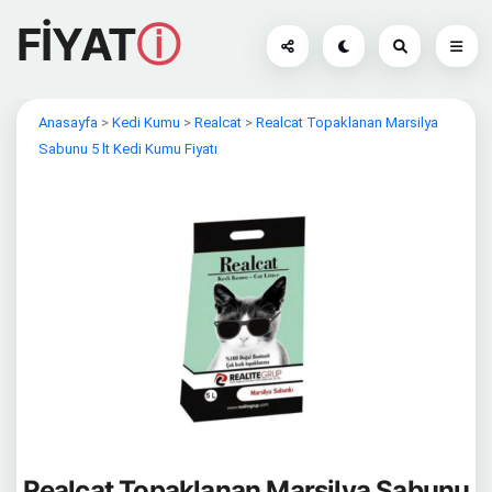
FİYAT
ⓘ
Anasayfa
>
Kedi Kumu
>
Realcat
>
Realcat Topaklanan Marsilya
Sabunu 5 lt Kedi Kumu Fiyatı
Realcat Topaklanan Marsilya Sabunu