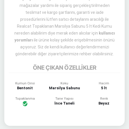
mağazalar yardımı ile sipariş gerçekleştirilmeden
teslimat ve kargo şartlarını, garanti ve iade
prosedürlerini lütfen satıcı detaylarını aracılığı ile
Realcat Topaklanan Marsilya Sabunu 5 lt Kedi Kumu
nereden alabilirim diye merak eden alıcılar için
kullanıcı
yorumları
ile ürüne kolay şekilde erişebilmesinin önünü
açıyoruz. Siz de kendi kullanıcı değerlendirmenizi
gönderebilir diğer ziyaretçilerimize rehber olabilirsiniz.
ÖNE ÇIKAN ÖZELLİKLER
Kumun Cinsi
Koku
Hacim
Bentonit
Marsilya Sabunu
5 lt
Topaklanma
Tane Yapısı
Renk
İnce Taneli
Beyaz