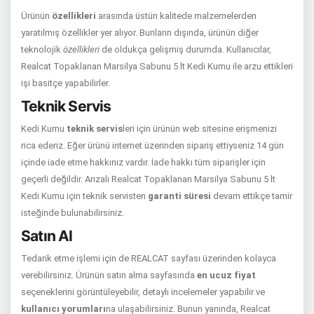
Ürünün
özellikleri
arasında üstün kalitede malzemelerden
yaratılmış özellikler yer alıyor. Bunların dışında, ürünün diğer
teknolojik
özellikleri
de oldukça gelişmiş durumda. Kullanıcılar,
Realcat Topaklanan Marsilya Sabunu 5 lt Kedi Kumu ile arzu ettikleri
işi basitçe yapabilirler.
Teknik Servis
Kedi Kumu
teknik servis
leri için ürünün web sitesine erişmenizi
rica ederiz. Eğer ürünü internet üzerinden sipariş ettiyseniz 14 gün
içinde iade etme hakkınız vardır. İade hakkı tüm siparişler için
geçerli değildir. Arızalı Realcat Topaklanan Marsilya Sabunu 5 lt
Kedi Kumu için teknik servisten
garanti süresi
devam ettikçe tamir
isteğinde bulunabilirsiniz.
Satın Al
Tedarik etme işlemi için de REALCAT sayfası üzerinden kolayca
verebilirsiniz. Ürünün satın alma sayfasında
en ucuz fiyat
seçeneklerini görüntüleyebilir, detaylı incelemeler yapabilir ve
kullanıcı yorumları
na ulaşabilirsiniz. Bunun yanında, Realcat