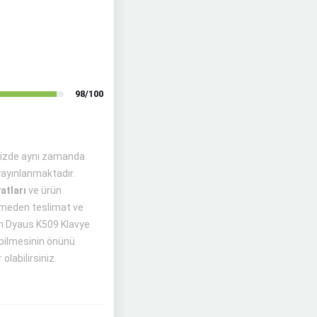
98/100
mizde aynı zamanda
ayınlanmaktadır.
yatları
ve ürün
rilmeden teslimat ve
gon Dyaus K509 Klavye
ebilmesinin önünü
olabilirsiniz.