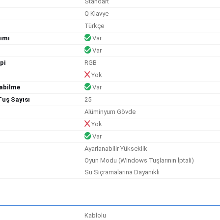
Standart
Q Klavye
Türkçe
kımı
Var
Var
pi
RGB
Yok
abilme
Var
Tuş Sayısı
25
Alüminyum Gövde
Yok
Var
Ayarlanabilir Yükseklik
Oyun Modu (Windows Tuşlarının İptali)
Su Sıçramalarına Dayanıklı
Kablolu