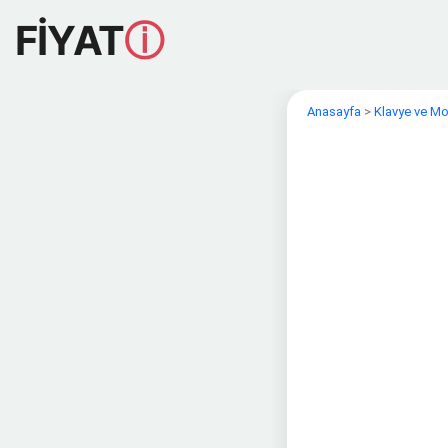
FİYAT
ⓘ
Anasayfa
>
Klavye ve M