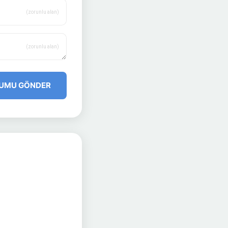
(zorunlu alan)
(zorunlu alan)
UMU GÖNDER