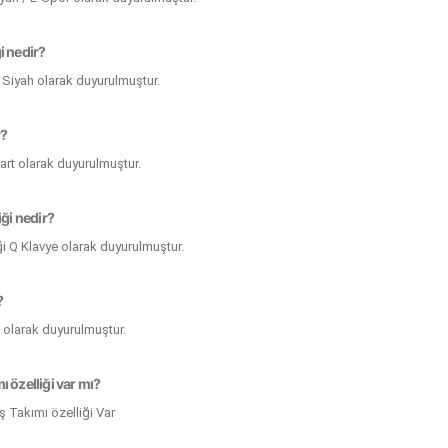
i nedir?
 Siyah olarak duyurulmuştur.
r?
dart olarak duyurulmuştur.
iği nedir?
ği Q Klavye olarak duyurulmuştur.
?
e olarak duyurulmuştur.
ı özelliği var mı?
 Takımı özelliği Var