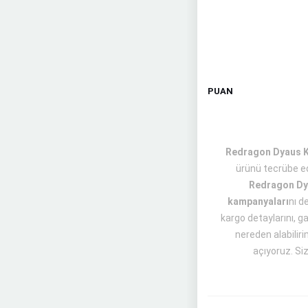
PUAN
Redragon Dyaus K50
ürünü tecrübe ed
Redragon Dya
kampanyaları
nı d
kargo detaylarını, g
nereden alabiliri
açıyoruz. Siz