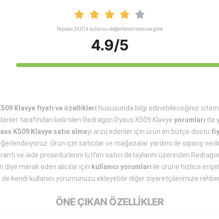
Yapılan 24014 kullanıcı değerlendirmesine göre
4.9/5
9 Klavye fiyatı ve özellikleri
hususunda bilgi edinebileceğiniz site
enler tarafından belirtilen Redragon Dyaus K509 Klavye
yorumları
da y
us K509 Klavye satın alma
yı arzu edenler için ürün en bütçe dostu
fi
eğerlendiriyoruz. Ürün için satıcılar ve mağazalar yardımı ile sipariş ve
aranti ve iade prosedürlerini lütfen satıcı detaylarını üzerinden Redra
m diye merak eden alıcılar için
kullanıcı yorumları
ile ürüne hızlıca eriş
 de kendi kullanıcı yorumunuzu ekleyebilir diğer ziyaretçilerimize rehber 
ÖNE ÇIKAN ÖZELLİKLER