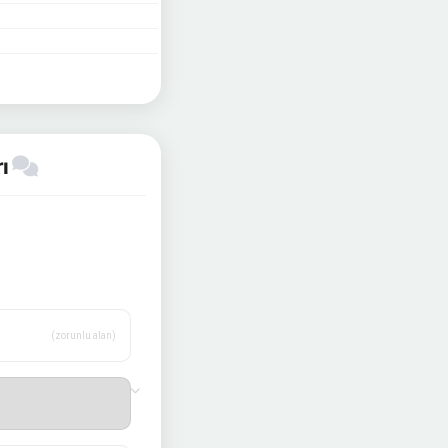
rı
(zorunlu alan)