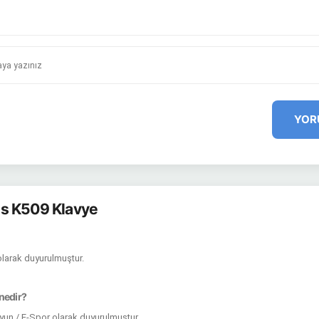
YOR
s K509 Klavye
 olarak duyurulmuştur.
 nedir?
yun / E-Spor olarak duyurulmuştur.