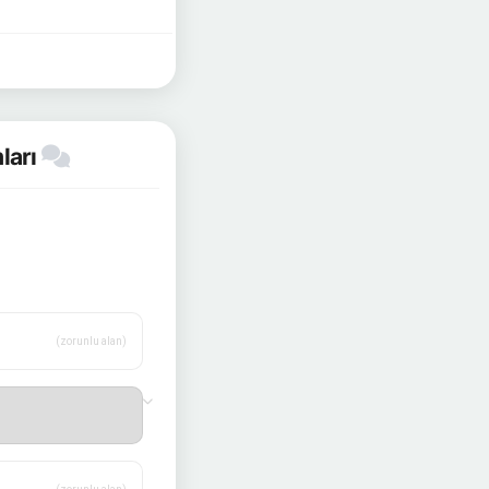
ları
(zorunlu alan)