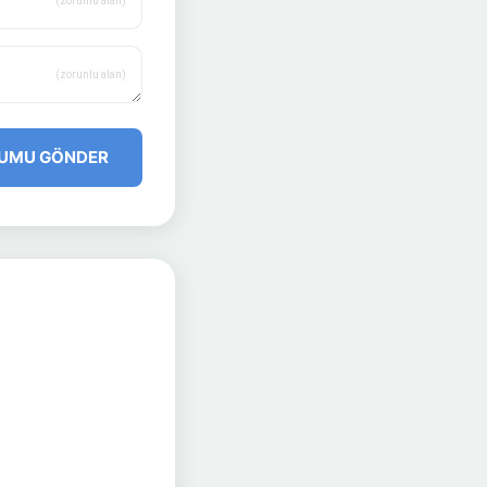
(zorunlu alan)
(zorunlu alan)
UMU GÖNDER