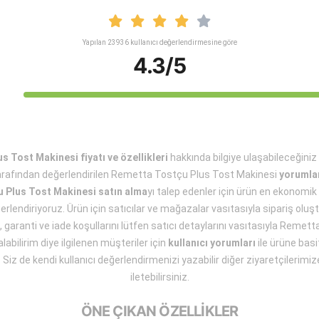
Yapılan 23936 kullanıcı değerlendirmesine göre
4.3/5
 Tost Makinesi fiyatı ve özellikleri
hakkında bilgiye ulaşabileceğini
tarafından değerlendirilen Remetta Tostçu Plus Tost Makinesi
yorumla
 Plus Tost Makinesi satın alma
yı talep edenler için ürün en ekonomik
erlendiriyoruz. Ürün için satıcılar ve mağazalar vasıtasıyla sipariş ol
ı, garanti ve iade koşullarını lütfen satıcı detaylarını vasıtasıyla Reme
abilirim diye ilgilenen müşteriler için
kullanıcı yorumları
ile ürüne basi
Siz de kendi kullanıcı değerlendirmenizi yazabilir diğer ziyaretçilerimiz
iletebilirsiniz.
ÖNE ÇIKAN ÖZELLİKLER