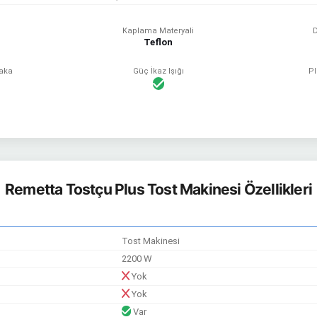
Kaplama Materyali
Teflon
laka
Güç İkaz Işığı
Pl
Remetta Tostçu Plus Tost Makinesi Özellikleri
Tost Makinesi
2200 W
Yok
Yok
Var