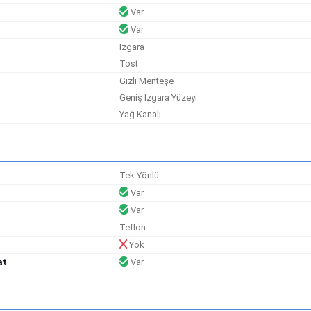
Var
Var
Izgara
Tost
Gizli Menteşe
Geniş Izgara Yüzeyi
Yağ Kanalı
Tek Yönlü
Var
Var
Teflon
Yok
at
Var