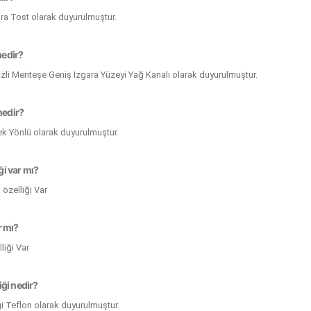
ara Tost olarak duyurulmuştur.
nedir?
 Gizli Menteşe Geniş Izgara Yüzeyi Yağ Kanalı olarak duyurulmuştur.
nedir?
Tek Yönlü olarak duyurulmuştur.
iği var mı?
 özelliği Var
r mı?
iği Var
ği nedir?
i Teflon olarak duyurulmuştur.