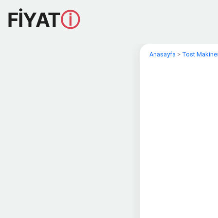
FİYAT
ⓘ
Anasayfa
>
Tost Makine