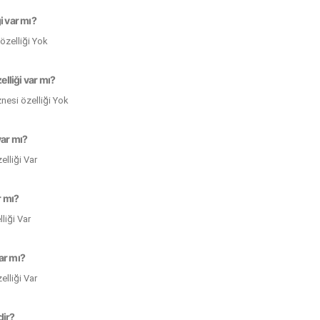
i var mı?
özelliği Yok
lliği var mı?
esi özelliği Yok
var mı?
elliği Var
r mı?
liği Var
ar mı?
lliği Var
dir?