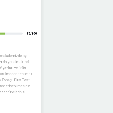
86/100
z makalemizde ayrıca
rı
da yer almaktadır.
fiyatları
ve ürün
uşturulmadan teslimat
tta Tostçu Plus Tost
tçe erişebilmesinin
e tecrübelerinizi