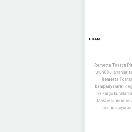
PUAN
Remetta Tostçu Plus
ürünü kullananlar 
Remetta Tostçu
kampanyaları
nı değ
ve kargo kuralların
Makinesi nereden al
önünü açıyoruz. 