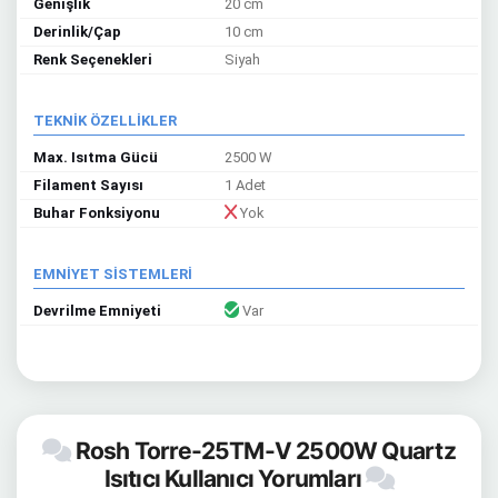
Genişlik
20 cm
Derinlik/Çap
10 cm
Renk Seçenekleri
Siyah
TEKNİK ÖZELLİKLER
Max. Isıtma Gücü
2500 W
Filament Sayısı
1 Adet
Buhar Fonksiyonu
Yok
EMNİYET SİSTEMLERİ
Devrilme Emniyeti
Var
Rosh Torre-25TM-V 2500W Quartz
Isıtıcı Kullanıcı Yorumları