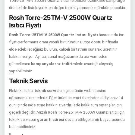
Torre-25TM-V 2500W Quartz Isıtıcı ile benzer özelliklere sahip diğer
ürünleri de listeleyerek en doğru tercihi yapmanız mümkün olacaktır.
Rosh Torre-25TM-V 2500W Quartz
Isıtıcı Fiyatı
Rosh Torre-25TM-V 2500W Quartz Isıtıcı fiyatı
hususunda ise
fiyat-performans oranı yeterli bir üründür. Bütçe dostu bir fiyatla
elde edebileceğiniz bu ürün, kaliteli bir tatmin sunarak ücretinin
hakkını veriyor. Ayrıca, sanal mağazamızda ara vermeden
güncellenen
kampanyalar
ve
indirim
lerle avantajlı alışveriş
yapabilirsiniz.
Teknik Servis
Elektrikli Isıtıcı
teknik servis
leri için ürünün web sitesine
uğramanızı rica ederiz. Eğer ürünü internet üzerinden aldıysanız 14
gün içinde iade etme hakkınız vardır. İade hakkı tüm siparişler için
geçerli değildir. Arızalı Rosh Torre-25TM-V 2500W Quartz Isıtıcı için
teknik servisten
garanti süresi
devam ettikçe tamir başvurusunda
bulunabilirsiniz.