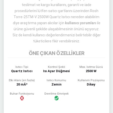
teslimat ve kargo kurallarını, garanti ve iade
prosedürlerini lütfen satıcı şartlarını üzerinden Rosh
Torre-25TM-V 2500W Quartz Isıtıcı nereden alabilirim
diye araştırma yapan alıcılar için
kullanıcı yorumları
ile
ürüne güvenli şekilde ulaşabilmesinin önünü açıyoruz.
Siz de kendi kullanıcı değerlendirmenizi belirtebilir diğer
tüketicilere fikir verebilirsiniz.
ÖNE ÇIKAN ÖZELLİKLER
Isıtıcı Tipi
Kontrol Şekli
Max. Isıtma Gücü
Quartz Isıtıcı
Isı Ayar Düğmesi
2500 W
Etki Alanı (en fazla)
Isıtıcı Konumu
Kullanım Pozisyonu
20 mÂ²
Zemin
Dikey
Buhar Fonksiyonu
Devrilme Emniyeti