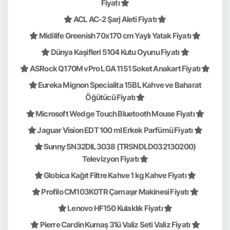
Fiyatı
ACL AC-2 Şarj Aleti Fiyatı
Midilife Greenish 70x170 cm Yaylı Yatak Fiyatı
Dünya Kaşifleri 5104 Kutu Oyunu Fiyatı
ASRock Q170M vPro LGA 1151 Soket Anakart Fiyatı
Eureka Mignon Specialita 15BL Kahve ve Baharat
Öğütücü Fiyatı
Microsoft Wedge Touch Bluetooth Mouse Fiyatı
Jaguar Vision EDT 100 ml Erkek Parfümü Fiyatı
Sunny SN32DIL3038 (TRSNDLD032130200)
Televizyon Fiyatı
Globica Kağıt Filtre Kahve 1 kg Kahve Fiyatı
Profilo CM103K0TR Çamaşır Makinesi Fiyatı
Lenovo HF150 Kulaklık Fiyatı
Pierre Cardin Kumaş 3'lü Valiz Seti Valiz Fiyatı