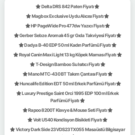
Delta DRS 842 Paten Fiyatı
Magbox Exclusive Uydu Alıcısı Fiyatı
HP PageWide Pro 477dw Yazıcı Fiyatı
Gerber Sebze Aromalı 45 gr Gıda Takviyesi Fiyatı
Dadya B-40 EDP 50 ml Kadın Parfümü Fiyatı
Royal Canin Maxi Light 13 kg Köpek Maması Fiyatı
T-Design Bamboo Su Isıtıcı Fiyatı
Mano MTC-430 BT Takım Çantası Fiyatı
Huncalife Edition EDT 50 ml Erkek Parfümü Fiyatı
Luxury Prestige Saint Orci 1995 EDP 100 ml Erkek
Parfümü Fiyatı
Rapoo 8200T Klavye & Mouse Seti Fiyatı
Voit U540 Kondisyon Bisikleti Fiyatı
Victory Dark Side 23VDS23TX055 Masaüstü Bilgisayar