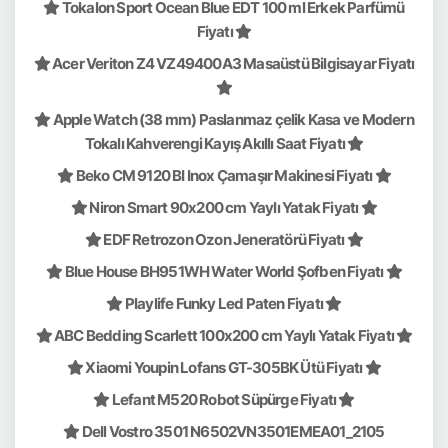
Tokalon Sport Ocean Blue EDT 100 ml Erkek Parfümü
Fiyatı
Acer Veriton Z4 VZ49400A3 Masaüstü Bilgisayar Fiyatı
Apple Watch (38 mm) Paslanmaz çelik Kasa ve Modern
Tokalı Kahverengi Kayış Akıllı Saat Fiyatı
Beko CM 9120 BI Inox Çamaşır Makinesi Fiyatı
Niron Smart 90x200 cm Yaylı Yatak Fiyatı
EDF Retrozon Ozon Jeneratörü Fiyatı
Blue House BH951WH Water World Şofben Fiyatı
Playlife Funky Led Paten Fiyatı
ABC Bedding Scarlett 100x200 cm Yaylı Yatak Fiyatı
Xiaomi Youpin Lofans GT-305BK Ütü Fiyatı
Lefant M520 Robot Süpürge Fiyatı
Dell Vostro 3501 N6502VN3501EMEA01_2105