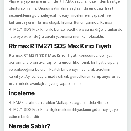
Alışveriş yapma işlemi için de RTRMAX satıcıları üzerinden basitçe
oluşturabilirsiniz. Ürünün satın alma sayfasında
en ucuz fiyat
seçeneklerini görüntüleyebilir, detaylı incelemeler yapabilir ve
kullanıcı yorumları
na ulaşabilirsiniz. Bunun yanında, Rtrmax
RTM271 SDS Max Kırıcı ile benzer özelliklere sahip diğer ürünleri de
listeleyerek en doğru tercihi yapmanız mümkün olacaktır.
Rtrmax RTM271 SDS Max Kırıcı Fiyatı
Rtrmax RTM271 SDS Max Kırıcı fiyatı
konusunda ise fiyat-
performans oranı avantajlı bir üründür. Ekonomik bir fiyatla sipariş
verebileceğiniz bu ürün, kaliteli bir deneyim sunarak ücretinin
karşılıyor. Ayrıca, sayfamızda sık sık güncellenen
kampanyalar
ve
indirim
lerle avantajlı alışveriş yapabilirsiniz.
İnceleme
RTRMAX tarafından üretilen Matkap kategorisindeki Rtrmax
RTM271 SDS Max Kırıcı, ilgilenenlerin ihtiyaçlarını gidermeyi gaye
edinen bir üründür.
Nerede Satılır?