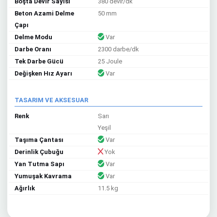
Boşta Devir Sayısı
380 devir/dk
Beton Azami Delme
50 mm
Çapı
Delme Modu
Var
Darbe Oranı
2300 darbe/dk
Tek Darbe Gücü
25 Joule
Değişken Hız Ayarı
Var
TASARIM VE AKSESUAR
Renk
Sarı
Yeşil
Taşıma Çantası
Var
Derinlik Çubuğu
Yok
Yan Tutma Sapı
Var
Yumuşak Kavrama
Var
Ağırlık
11.5 kg