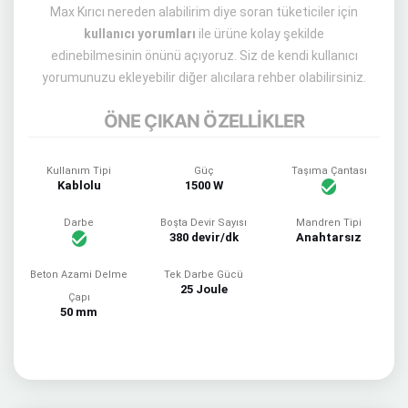
Max Kırıcı nereden alabilirim diye soran tüketiciler için
kullanıcı yorumları
ile ürüne kolay şekilde
edinebilmesinin önünü açıyoruz. Siz de kendi kullanıcı
yorumunuzu ekleyebilir diğer alıcılara rehber olabilirsiniz.
ÖNE ÇIKAN ÖZELLİKLER
Kullanım Tipi
Güç
Taşıma Çantası
Kablolu
1500 W
Darbe
Boşta Devir Sayısı
Mandren Tipi
380 devir/dk
Anahtarsız
Beton Azami Delme
Tek Darbe Gücü
25 Joule
Çapı
50 mm