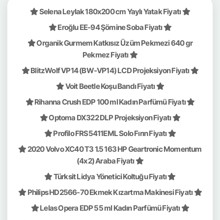
Selena Leylak 180x200 cm Yaylı Yatak Fiyatı
Eroğlu EE-94 Şömine Soba Fiyatı
Organik Gurmem Katkısız Üzüm Pekmezi 640 gr
Pekmez Fiyatı
BlitzWolf VP14 (BW-VP14) LCD Projeksiyon Fiyatı
Voit Beetle Koşu Bandı Fiyatı
Rihanna Crush EDP 100 ml Kadın Parfümü Fiyatı
Optoma DX322 DLP Projeksiyon Fiyatı
Profilo FRS5411EML Solo Fırın Fiyatı
2020 Volvo XC40 T3 1.5 163 HP Geartronic Momentum
(4x2) Araba Fiyatı
Türksit Lidya Yönetici Koltuğu Fiyatı
Philips HD2566-70 Ekmek Kızartma Makinesi Fiyatı
Lelas Opera EDP 55 ml Kadın Parfümü Fiyatı