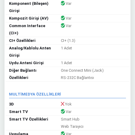
Komponent (Bileşen)
Var
Girişi
Kompozit Girişi (AV)
Var
Common Interface
Var
(CI+)
CI+ Özellikleri
CI+ (1.3)
Analog/Kablolu Anten
1 Adet
Girişi
Uydu Anteni Girişi
1 Adet
Diğer Bağlantı
One Connect Mini (Jack)
Özellikleri
RS-232C Bağlantısı
MULTİMEDYA ÖZELLİKLERİ
3D
Yok
Smart TV
Var
Smart TV Özellikleri
Smart Hub
Web Tarayıcı
Uygulama
Var