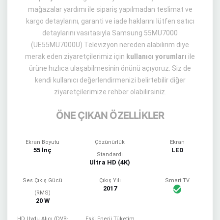
mağazalar yardımı ile sipariş yapılmadan teslimat ve
kargo detaylarını, garanti ve iade haklarını lütfen satıcı
detaylarını vasıtasıyla Samsung 55MU7000
(UE55MU7000U) Televizyon nereden alabilirim diye
merak eden ziyaretçilerimiz için
kullanıcı yorumları
ile
ürüne hızlıca ulaşabilmesinin önünü açıyoruz. Siz de
kendi kullanıcı değerlendirmenizi belirtebilir diğer
ziyaretçilerimize rehber olabilirsiniz.
ÖNE ÇIKAN ÖZELLİKLER
Ekran Boyutu
Çözünürlük
Ekran
55 İnç
LED
Standardı
Ultra HD (4K)
Ses Çıkış Gücü
Çıkış Yılı
Smart TV
2017
(RMS)
20 W
HD Uydu Alıcı (DVB-
Eski Enerji Tüketim