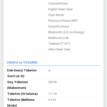
ConnectShare
Digital Clean View
Oyun Modu
Picture in Picture (PIP)
SoundConnect
Bluetooth LE (Low Energy)
Multiroom Link
Teletext (TTXT)
Ultra Clean View
ENERJİ ve TASARIM
Eski Enerji Tüketim
A
Sınıfı (A-D)
Güç Tüketimi
205 W
(Maksimum)
Tüketim (Ortalama)
111 W
Tüketim (Bekleme
0.5 W
Modu)