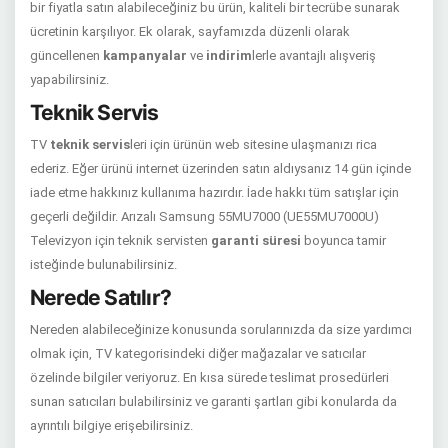
bir fiyatla satın alabileceğiniz bu ürün, kaliteli bir tecrübe sunarak
ücretinin karşılıyor. Ek olarak, sayfamızda düzenli olarak
güncellenen
kampanyalar
ve
indirim
lerle avantajlı alışveriş
yapabilirsiniz.
Teknik Servis
TV
teknik servis
leri için ürünün web sitesine ulaşmanızı rica
ederiz. Eğer ürünü internet üzerinden satın aldıysanız 14 gün içinde
iade etme hakkınız kullanıma hazırdır. İade hakkı tüm satışlar için
geçerli değildir. Arızalı Samsung 55MU7000 (UE55MU7000U)
Televizyon için teknik servisten
garanti süresi
boyunca tamir
isteğinde bulunabilirsiniz.
Nerede Satılır?
Nereden alabileceğinize konusunda sorularınızda da size yardımcı
olmak için, TV kategorisindeki diğer mağazalar ve satıcılar
özelinde bilgiler veriyoruz. En kısa sürede teslimat prosedürleri
sunan satıcıları bulabilirsiniz ve garanti şartları gibi konularda da
ayrıntılı bilgiye erişebilirsiniz.