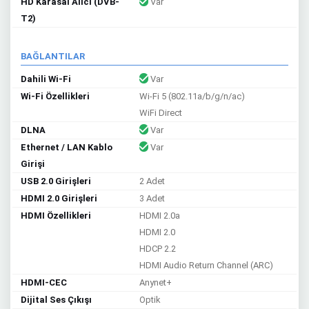
HD Karasal Alıcı (DVB-
Var
T2)
BAĞLANTILAR
Dahili Wi-Fi
Var
Wi-Fi Özellikleri
Wi-Fi 5 (802.11a/b/g/n/ac)
WiFi Direct
DLNA
Var
Ethernet / LAN Kablo
Var
Girişi
USB 2.0 Girişleri
2 Adet
HDMI 2.0 Girişleri
3 Adet
HDMI Özellikleri
HDMI 2.0a
HDMI 2.0
HDCP 2.2
HDMI Audio Return Channel (ARC)
HDMI-CEC
Anynet+
Dijital Ses Çıkışı
Optik