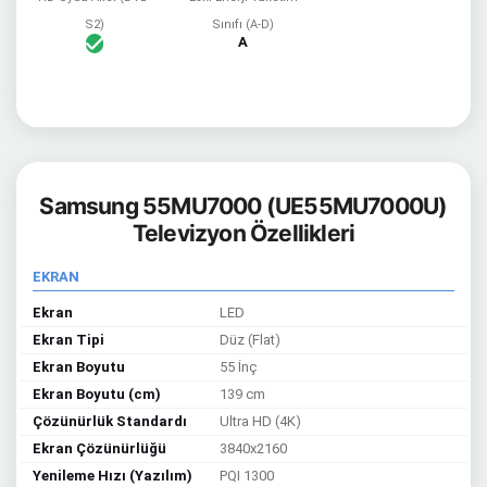
S2)
Sınıfı (A-D)
A
Samsung 55MU7000 (UE55MU7000U)
Televizyon Özellikleri
EKRAN
Ekran
LED
Ekran Tipi
Düz (Flat)
Ekran Boyutu
55 İnç
Ekran Boyutu (cm)
139 cm
Çözünürlük Standardı
Ultra HD (4K)
Ekran Çözünürlüğü
3840x2160
Yenileme Hızı (Yazılım)
PQI 1300