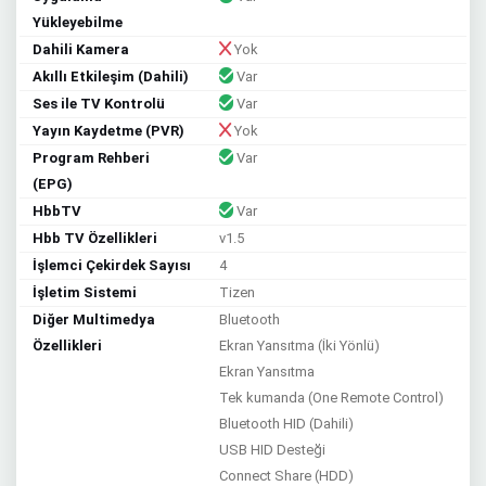
Yükleyebilme
Dahili Kamera
Yok
Akıllı Etkileşim (Dahili)
Var
Ses ile TV Kontrolü
Var
Yayın Kaydetme (PVR)
Yok
Program Rehberi
Var
(EPG)
HbbTV
Var
Hbb TV Özellikleri
v1.5
İşlemci Çekirdek Sayısı
4
İşletim Sistemi
Tizen
Diğer Multimedya
Bluetooth
Özellikleri
Ekran Yansıtma (İki Yönlü)
Ekran Yansıtma
Tek kumanda (One Remote Control)
Bluetooth HID (Dahili)
USB HID Desteği
Connect Share (HDD)