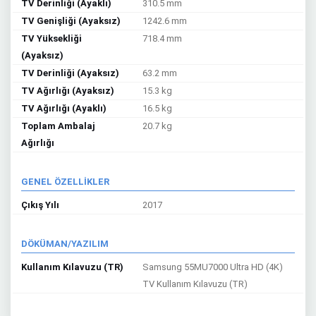
TV Derinliği (Ayaklı)
310.5 mm
TV Genişliği (Ayaksız)
1242.6 mm
TV Yüksekliği
718.4 mm
(Ayaksız)
TV Derinliği (Ayaksız)
63.2 mm
TV Ağırlığı (Ayaksız)
15.3 kg
TV Ağırlığı (Ayaklı)
16.5 kg
Toplam Ambalaj
20.7 kg
Ağırlığı
GENEL ÖZELLİKLER
Çıkış Yılı
2017
DÖKÜMAN/YAZILIM
Kullanım Kılavuzu (TR)
Samsung 55MU7000 Ultra HD (4K)
TV Kullanım Kılavuzu (TR)