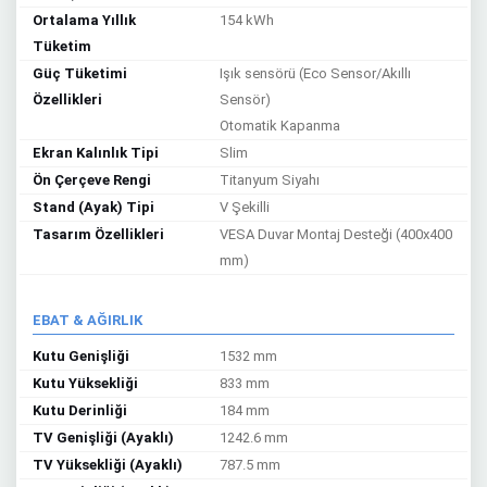
Ortalama Yıllık
154 kWh
Tüketim
Güç Tüketimi
Işık sensörü (Eco Sensor/Akıllı
Özellikleri
Sensör)
Otomatik Kapanma
Ekran Kalınlık Tipi
Slim
Ön Çerçeve Rengi
Titanyum Siyahı
Stand (Ayak) Tipi
V Şekilli
Tasarım Özellikleri
VESA Duvar Montaj Desteği (400x400
mm)
EBAT & AĞIRLIK
Kutu Genişliği
1532 mm
Kutu Yüksekliği
833 mm
Kutu Derinliği
184 mm
TV Genişliği (Ayaklı)
1242.6 mm
TV Yüksekliği (Ayaklı)
787.5 mm