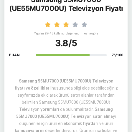
(UE55MU7000U) Televizyon Fiyatı
Yapılan 25445 kullanıcı değerlendirmesine göre
3.8/5
PUAN
76/100
Samsung 55MU7000 (UE55MU7000U) Televizyon
fiyatı ve özellikleri
hususunda bilgi elde edebileceğiniz
sayfamızda ek olarak ürünü satın alanlar tarafından
belirtilen Samsung 55MU7000 (UE55MU7000U)
Televizyon
yorumları
da bulunmaktadır.
Samsung
55MU7000 (UE55MU7000U) Televizyon satın alma
yı
düşünenler için ürün en ekonomik
fiyatları
ve ürün
kampanyaları
nı değerlendiriyoruz. Ürün için satıcılar ve