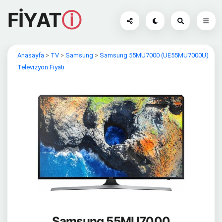
FİYAT
ⓘ
Anasayfa
>
TV
>
Samsung
>
Samsung 55MU7000 (UE55MU7000U)
Televizyon Fiyatı
Samsung 55MU7000