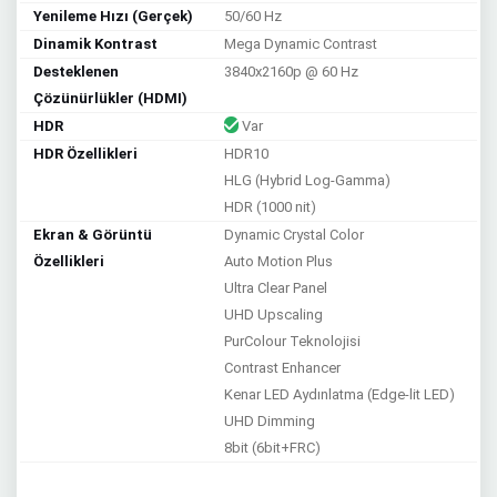
Yenileme Hızı (Gerçek)
50/60 Hz
Dinamik Kontrast
Mega Dynamic Contrast
Desteklenen
3840x2160p @ 60 Hz
Çözünürlükler (HDMI)
HDR
Var
HDR Özellikleri
HDR10
HLG (Hybrid Log-Gamma)
HDR (1000 nit)
Ekran & Görüntü
Dynamic Crystal Color
Özellikleri
Auto Motion Plus
Ultra Clear Panel
UHD Upscaling
PurColour Teknolojisi
Contrast Enhancer
Kenar LED Aydınlatma (Edge-lit LED)
UHD Dimming
8bit (6bit+FRC)