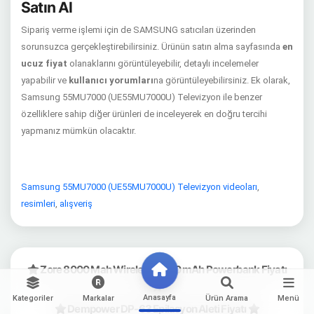
Satın Al
Sipariş verme işlemi için de SAMSUNG satıcıları üzerinden
sorunsuzca gerçekleştirebilirsiniz. Ürünün satın alma sayfasında
en
ucuz fiyat
olanaklarını görüntüleyebilir, detaylı incelemeler
yapabilir ve
kullanıcı yorumları
na görüntüleyebilirsiniz. Ek olarak,
Samsung 55MU7000 (UE55MU7000U) Televizyon ile benzer
özelliklere sahip diğer ürünleri de inceleyerek en doğru tercihi
yapmanız mümkün olacaktır.
Samsung 55MU7000 (UE55MU7000U) Televizyon videoları
,
resimleri
,
alışveriş
Zore 8000 Mah Wireless 8000 mAh Powerbank Fiyatı
Anasayfa
Kategoriler
Markalar
Ürün Arama
Menü
Dempower DP-63 Epilasyon Aleti Fiyatı