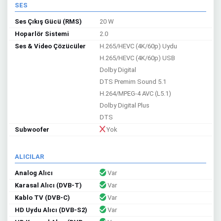
SES
Ses Çıkış Gücü (RMS)
20 W
Hoparlör Sistemi
2.0
Ses & Video Çözücüler
H.265/HEVC (4K/60p) Uydu
H.265/HEVC (4K/60p) USB
Dolby Digital
DTS Premim Sound 5.1
H.264/MPEG-4 AVC (L5.1)
Dolby Digital Plus
DTS
Subwoofer
Yok
ALICILAR
Analog Alıcı
Var
Karasal Alıcı (DVB-T)
Var
Kablo TV (DVB-C)
Var
HD Uydu Alıcı (DVB-S2)
Var