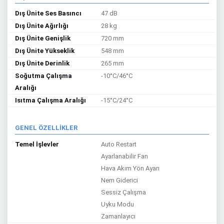
Dış Ünite Ses Basıncı
47 dB
Dış Ünite Ağırlığı
28 kg
Dış Ünite Genişlik
720 mm
Dış Ünite Yükseklik
548 mm
Dış Ünite Derinlik
265 mm
Soğutma Çalışma
-10°C/46°C
Aralığı
Isıtma Çalışma Aralığı
-15°C/24°C
GENEL ÖZELLİKLER
Temel İşlevler
Auto Restart
Ayarlanabilir Fan
Hava Akım Yön Ayarı
Nem Giderici
Sessiz Çalışma
Uyku Modu
Zamanlayıcı