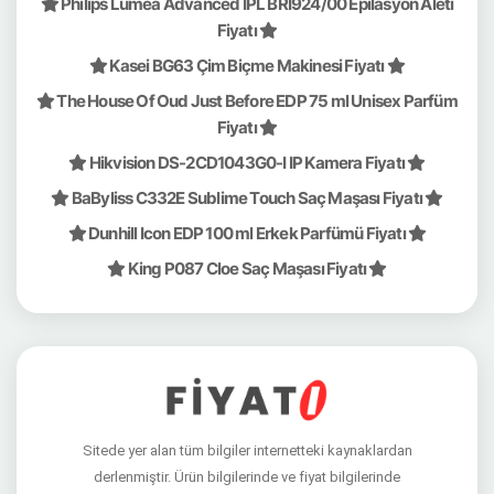
Philips Lumea Advanced IPL BRI924/00 Epilasyon Aleti
Fiyatı
Kasei BG63 Çim Biçme Makinesi Fiyatı
The House Of Oud Just Before EDP 75 ml Unisex Parfüm
Fiyatı
Hikvision DS-2CD1043G0-I IP Kamera Fiyatı
BaByliss C332E Sublime Touch Saç Maşası Fiyatı
Dunhill Icon EDP 100 ml Erkek Parfümü Fiyatı
King P087 Cloe Saç Maşası Fiyatı
Sitede yer alan tüm bilgiler internetteki kaynaklardan
derlenmiştir. Ürün bilgilerinde ve fiyat bilgilerinde