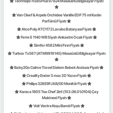
Technopc H385Plus 97824 Masaüstü Bilgisayar Fiyatı
Van Cleef & Arpels Orchidee Vanille EDP 75 ml Kadın
Parfümü Fiyatı
Atco Poly ATC1172 Lavabo Bataryası Fiyatı
Ferre S 1140 WB Siyah Ankastre Ocak Fiyatı
Simfer 4582 Mini Fırın Fiyatı
Turbox Tx567 (ATM9919145) Masaüstü Bilgisayar Fiyatı
Baby2Go Calme Travel Sistem Bebek Arabası Fiyatı
Creality Ender 3 max 3D Yazıcı Fiyatı
Philips 328E9FJAB/00 Monitör Fiyatı
Karaca 1805 Tea Chef 2in1 (153.06.01.0104) Çay
Makinesi Fiyatı
Voit Vectra Koşu Bandı Fiyatı