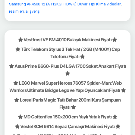
Samsung AR4500 12 (AR12KSFHDWK) Duvar Tipi Klima videoları
,
resimleri
,
alışveriş
Vestfrost VF BM 4010 Bulaşık Makinesi Fiyatı
Türk Telekom Stylus 3 Tek Hat / 2 GB (M400Y) Cep
Telefonu Fiyatı
Asus Prime B660-Plus D4 LGA 1700 Soket Anakart Fiyatı
LEGO Marvel Super Heroes 76057 Spider-Man: Web
Warriors Ultimate Bridge Lego ve Yapı Oyuncakları Fiyatı
Loreal Paris Magic Tatlı Bahar 200ml Kuru Şampuan
Fiyatı
MD Cottonflex 150x200 cm Yaylı Yatak Fiyatı
Vestel KCM 9814 Beyaz Çamaşır Makinesi Fiyatı