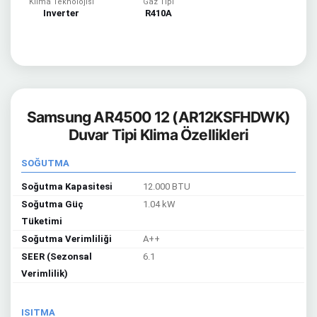
Klima Teknolojisi
Gaz Tipi
Inverter
R410A
Samsung AR4500 12 (AR12KSFHDWK)
Duvar Tipi Klima Özellikleri
SOĞUTMA
Soğutma Kapasitesi
12.000 BTU
Soğutma Güç
1.04 kW
Tüketimi
Soğutma Verimliliği
A++
SEER (Sezonsal
6.1
Verimlilik)
ISITMA