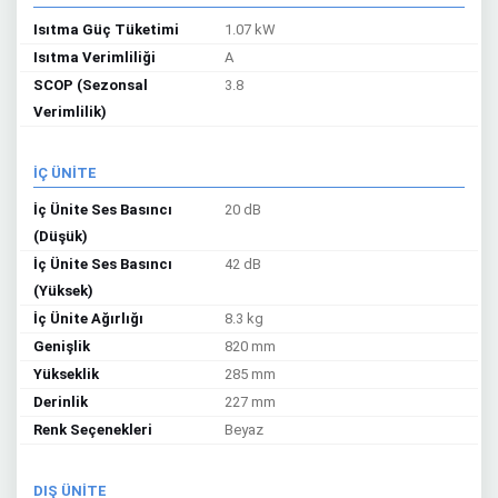
Isıtma Güç Tüketimi
1.07 kW
Isıtma Verimliliği
A
SCOP (Sezonsal
3.8
Verimlilik)
İÇ ÜNİTE
İç Ünite Ses Basıncı
20 dB
(Düşük)
İç Ünite Ses Basıncı
42 dB
(Yüksek)
İç Ünite Ağırlığı
8.3 kg
Genişlik
820 mm
Yükseklik
285 mm
Derinlik
227 mm
Renk Seçenekleri
Beyaz
DIŞ ÜNİTE