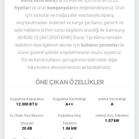
Klima satın alma
yı arzu edenler için ürün en ucuz
fiyatları
ve ürün
kampanyaları
nı değerlendiriyoruz. Ürün
için satıcılar ve mağazalar vasıtasıyla sipariş
oluşturulmadan teslimat ve kargo şartlarını, garanti ve
iade haklarını lütfen satıcı bilgilerini aracılığı ile Samsung
AR4500 12 (AR12KSFHDWK) Duvar Tipi Klima nereden
alabilirim diye ilgilenen alıcılar için
kullanıcı yorumları
ile
ürüne güvenli şekilde erişebilmesinin önünü açıyoruz.
Siz de kendi kullanıcı görüşlerinizi belirtebilir diğer
tüketicilere deneyimlerinizi aktarabilirsiniz.
ÖNE ÇIKAN ÖZELLİKLER
Soğutma Kapasitesi
Soğutma Verimliliği
Isıtma Verimliliği
12.000 BTU
A++
A
İç Ünite Ses Basıncı
Soğutma Güç
Isıtma Güç Tüketimi
1.07 kW
(Düşük)
Tüketimi
20 dB
1.04 kW