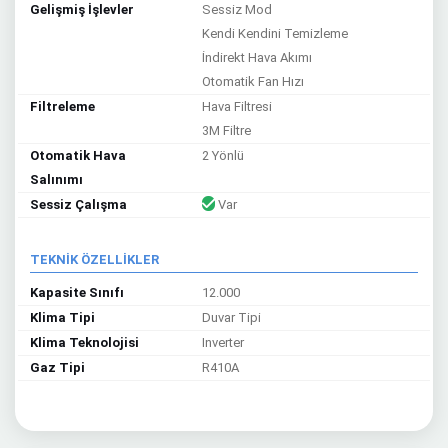
Gelişmiş İşlevler
Sessiz Mod
Kendi Kendini Temizleme
İndirekt Hava Akımı
Otomatik Fan Hızı
Filtreleme
Hava Filtresi
3M Filtre
Otomatik Hava
2 Yönlü
Salınımı
Sessiz Çalışma
Var
TEKNİK ÖZELLİKLER
Kapasite Sınıfı
12.000
Klima Tipi
Duvar Tipi
Klima Teknolojisi
Inverter
Gaz Tipi
R410A