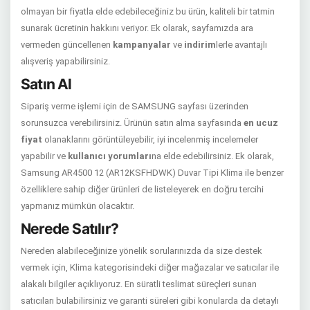
olmayan bir fiyatla elde edebileceğiniz bu ürün, kaliteli bir tatmin
sunarak ücretinin hakkını veriyor. Ek olarak, sayfamızda ara
vermeden güncellenen
kampanyalar
ve
indirim
lerle avantajlı
alışveriş yapabilirsiniz.
Satın Al
Sipariş verme işlemi için de SAMSUNG sayfası üzerinden
sorunsuzca verebilirsiniz. Ürünün satın alma sayfasında
en ucuz
fiyat
olanaklarını görüntüleyebilir, iyi incelenmiş incelemeler
yapabilir ve
kullanıcı yorumları
na elde edebilirsiniz. Ek olarak,
Samsung AR4500 12 (AR12KSFHDWK) Duvar Tipi Klima ile benzer
özelliklere sahip diğer ürünleri de listeleyerek en doğru tercihi
yapmanız mümkün olacaktır.
Nerede Satılır?
Nereden alabileceğinize yönelik sorularınızda da size destek
vermek için, Klima kategorisindeki diğer mağazalar ve satıcılar ile
alakalı bilgiler açıklıyoruz. En süratli teslimat süreçleri sunan
satıcıları bulabilirsiniz ve garanti süreleri gibi konularda da detaylı