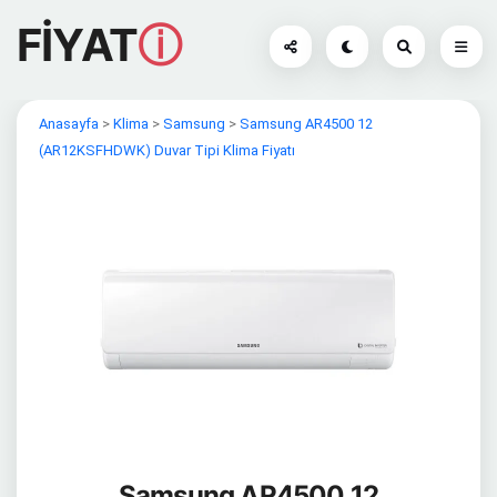
FİYAT
ⓘ
Anasayfa
>
Klima
>
Samsung
>
Samsung AR4500 12
(AR12KSFHDWK) Duvar Tipi Klima Fiyatı
Samsung AR4500 12