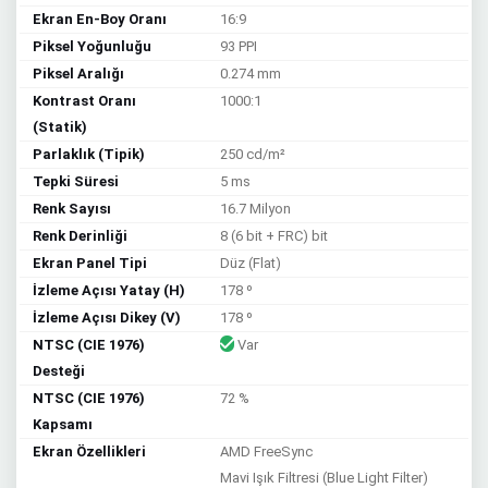
Ekran En-Boy Oranı
16:9
Piksel Yoğunluğu
93 PPI
Piksel Aralığı
0.274 mm
Kontrast Oranı
1000:1
(Statik)
Parlaklık (Tipik)
250 cd/m²
Tepki Süresi
5 ms
Renk Sayısı
16.7 Milyon
Renk Derinliği
8 (6 bit + FRC) bit
Ekran Panel Tipi
Düz (Flat)
İzleme Açısı Yatay (H)
178 º
İzleme Açısı Dikey (V)
178 º
NTSC (CIE 1976)
Var
Desteği
NTSC (CIE 1976)
72 %
Kapsamı
Ekran Özellikleri
AMD FreeSync
Mavi Işık Filtresi (Blue Light Filter)