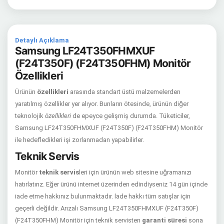
Detaylı Açıklama
Samsung LF24T350FHMXUF
(F24T350F) (F24T350FHM) Monitör
Özellikleri
Ürünün
özellikleri
arasında standart üstü malzemelerden
yaratılmış özellikler yer alıyor. Bunların ötesinde, ürünün diğer
teknolojik
özellikleri
de epeyce gelişmiş durumda. Tüketiciler,
Samsung LF24T350FHMXUF (F24T350F) (F24T350FHM) Monitör
ile hedefledikleri işi zorlanmadan yapabilirler.
Teknik Servis
Monitör
teknik servis
leri için ürünün web sitesine uğramanızı
hatırlatırız. Eğer ürünü internet üzerinden edindiyseniz 14 gün içinde
iade etme hakkınız bulunmaktadır. İade hakkı tüm satışlar için
geçerli değildir. Arızalı Samsung LF24T350FHMXUF (F24T350F)
(F24T350FHM) Monitör için teknik servisten
garanti süresi
sona