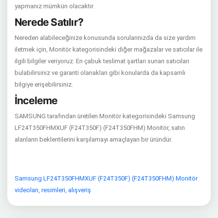
yapmanız mümkün olacaktır.
Nerede Satılır?
Nereden alabileceğinize konusunda sorularınızda da size yardım
iletmek için, Monitör kategorisindeki diğer mağazalar ve satıcılar ile
ilgili bilgiler veriyoruz. En çabuk teslimat şartları sunan satıcıları
bulabilirsiniz ve garanti olanakları gibi konularda da kapsamlı
bilgiye erişebilirsiniz.
İnceleme
SAMSUNG tarafından üretilen Monitör kategorisindeki Samsung
LF24T350FHMXUF (F24T350F) (F24T350FHM) Monitör, satın
alanların beklentilerini karşılamayı amaçlayan bir üründür.
Samsung LF24T350FHMXUF (F24T350F) (F24T350FHM) Monitör
videoları
,
resimleri
,
alışveriş