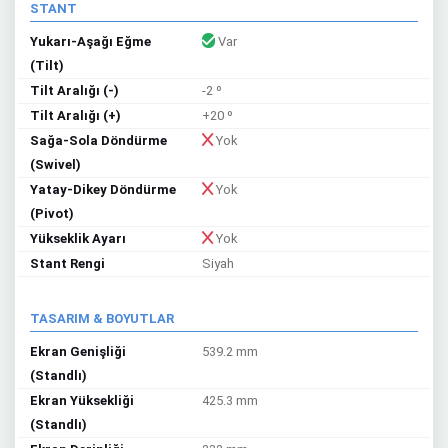
STANT
Yukarı-Aşağı Eğme
Var
(Tilt)
Tilt Aralığı (-)
-2 º
Tilt Aralığı (+)
+20 º
Sağa-Sola Döndürme
Yok
(Swivel)
Yatay-Dikey Döndürme
Yok
(Pivot)
Yükseklik Ayarı
Yok
Stant Rengi
Siyah
TASARIM & BOYUTLAR
Ekran Genişliği
539.2 mm
(Standlı)
Ekran Yüksekliği
425.3 mm
(Standlı)