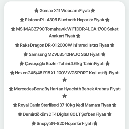
Gomax X11 Webcam Fiyatı
Platoon PL-4305 Bluetooth Hoparlör Fiyatı
MSI MAG Z790 Tomahawk WiFi DDR4 LGA 1700 Soket
Anakart Fiyatı
Raks Dragon DR-01 2000W Infrared Isıtıcı Fiyatı
Samsung MZVLB512HAJQ SSD Fiyatı
Çavuşoğlu Bozkır Tahini 4.6 kg Tahin Fiyatı
Nexen 245/45 R18 XL 100V WGSPORT Kış Lastiği Fiyatı
Mercedes Benz By Hartan Hyacinth Bebek Arabası Fiyatı
Royal Canin Sterilised 37 10 kg Kedi Maması Fiyatı
Demirdöküm DT4 Digital 80 LT Şofben Fiyatı
Snopy SN-820 Hoparlör Fiyatı