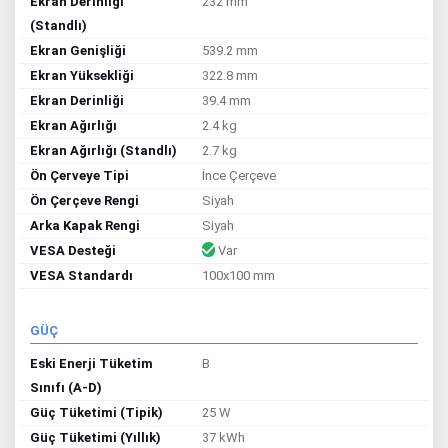
Ekran Derinliği
232 mm
(Standlı)
Ekran Genişliği
539.2 mm
Ekran Yüksekliği
322.8 mm
Ekran Derinliği
39.4 mm
Ekran Ağırlığı
2.4 kg
Ekran Ağırlığı (Standlı)
2.7 kg
Ön Çerveye Tipi
İnce Çerçeve
Ön Çerçeve Rengi
Siyah
Arka Kapak Rengi
Siyah
VESA Desteği
Var
VESA Standardı
100x100 mm
GÜÇ
Eski Enerji Tüketim
B
Sınıfı (A-D)
Güç Tüketimi (Tipik)
25 W
Güç Tüketimi (Yıllık)
37 kWh