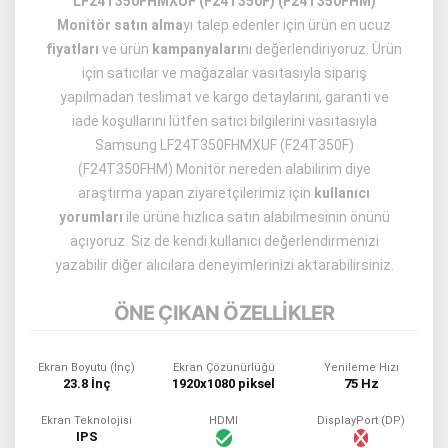
LF24T350FHMXUF (F24T350F) (F24T350FHM)
Monitör satın alma
yı talep edenler için ürün en ucuz
fiyatları
ve ürün
kampanyaları
nı değerlendiriyoruz. Ürün
için satıcılar ve mağazalar vasıtasıyla sipariş
yapılmadan teslimat ve kargo detaylarını, garanti ve
iade koşullarını lütfen satıcı bilgilerini vasıtasıyla
Samsung LF24T350FHMXUF (F24T350F)
(F24T350FHM) Monitör nereden alabilirim diye
araştırma yapan ziyaretçilerimiz için
kullanıcı
yorumları
ile ürüne hızlıca satın alabilmesinin önünü
açıyoruz. Siz de kendi kullanıcı değerlendirmenizi
yazabilir diğer alıcılara deneyimlerinizi aktarabilirsiniz.
ÖNE ÇIKAN ÖZELLİKLER
Ekran Boyutu (İnç)
Ekran Çözünürlüğü
Yenileme Hızı
23.8 İnç
1920x1080 piksel
75 Hz
Ekran Teknolojisi
HDMI
DisplayPort (DP)
IPS