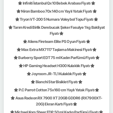
Infiniti İstanbul Qx10 Bebek Arabası Fiyatı
Niron Bamboo 70x140 cm Yaylı Yatak Fiyatı
Tryon VT-200 5 Numara Voleybol Topu Fiyatı
Tarım Kredi Birlik Derebucak Şeker Fasulye 1 kg Bakliyat
Fiyatı
Aliens Fireteam Elite PS Oyun Fiyatı
Max Extra MX7117 Taşlama Makinesi Fiyatı
Burberry Sport EDT 75 ml Kadın Parfümü Fiyatı
HP Gaming Headset H300 Kulaklık Fiyatı
Joyroom JR-TL1 Kulaklık Fiyatı
Bianchi Star Bisiklet Fiyatı
P.C Parrot Cotton 75x160 cm Yaylı Yatak Fiyatı
Asus Radeon RX 7900 XT 20GB GDDR6 (RX7900XT-
20G) Ekran Kartı Fiyatı
Michael Kors Sheer EDP 50 ml Kadın Parfümü Fiyatı