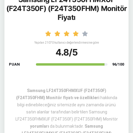
(F24T350F) (F24T350FHM) Monitör
Fiyatı
Yapılan 21070 kullanıcı değerlendirmesine göre
4.8/5
PUAN
96/100
Samsung LF24T350FHMXUF (F24T350F)
(F24T350FHM) Monitör fiyatı ve özellikleri
hakkında
bilgi edinebileceğiniz sitemizde aynı zamanda ürünü
satın alanlar tarafından belirtilen Samsung
LF24T350FHMXUF (F24T350F) (F24T350FHM) Monitör
yorumları
da bulunmaktadır.
Samsung