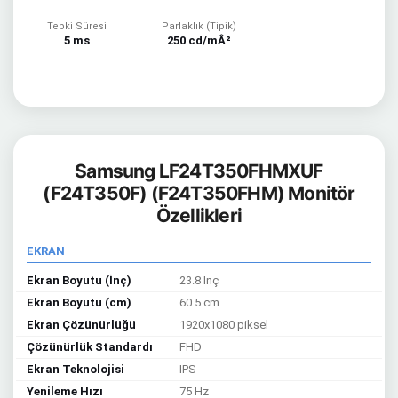
Tepki Süresi
Parlaklık (Tipik)
5 ms
250 cd/mÂ²
Samsung LF24T350FHMXUF
(F24T350F) (F24T350FHM) Monitör
Özellikleri
EKRAN
Ekran Boyutu (İnç)
23.8 İnç
Ekran Boyutu (cm)
60.5 cm
Ekran Çözünürlüğü
1920x1080 piksel
Çözünürlük Standardı
FHD
Ekran Teknolojisi
IPS
Yenileme Hızı
75 Hz