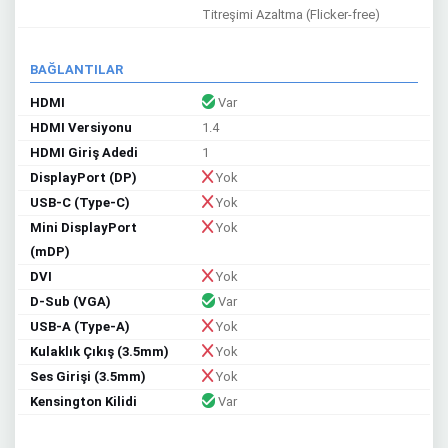
Titreşimi Azaltma (Flicker-free)
BAĞLANTILAR
HDMI
Var
HDMI Versiyonu
1.4
HDMI Giriş Adedi
1
DisplayPort (DP)
Yok
USB-C (Type-C)
Yok
Mini DisplayPort
Yok
(mDP)
DVI
Yok
D-Sub (VGA)
Var
USB-A (Type-A)
Yok
Kulaklık Çıkış (3.5mm)
Yok
Ses Girişi (3.5mm)
Yok
Kensington Kilidi
Var