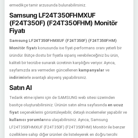
ermedikçe tamir arzusunda bulunabilirsiniz.
Samsung LF24T350FHMXUF
(F24T350F) (F24T350FHM) Monitör
Fiyatı
Samsung LF24T350FHMXUF (F24T350F) (F24T350FHM)
Monitör fiyatı
konusunda ise fiyat-performans oranı yeterli bir
üründür. Bütçe dostu bir fiyatla sipariş verebileceğiniz bu ürün,
kaliteli bir tecrübe sunarak ücretinin karşılığını veriyor. Ayrıca,
sayfamızda ara vermeden güncellenen
kampanyalar
ve
indirim
lerle avantajlı alışveriş yapabilirsiniz.
Satın Al
Tedarik etme işlemi için de SAMSUNG web sitesi üzerinden
basitçe oluşturabilirsiniz. Ürünün satın alma sayfasında
en ucuz
fiyat
seçeneklerini görüntüleyebilir, detaylı incelemeler yapabilir ve
kullanıcı yorumları
na ulaşabilirsiniz. Ayrıca, Samsung
LF24T350FHMXUF (F24T350F) (F24T350FHM) Monitör ile benzer
özelliklere sahip diğer ürünleri de listeleyerek en doğru tercihi