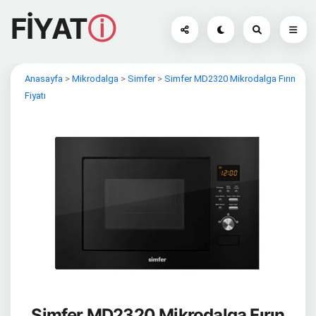
FİYAT
ⓘ
Anasayfa
>
Mikrodalga
>
Simfer
>
Simfer MD2320 Mikrodalga Fırın
Fiyatı
Simfer MD2320 Mikrodalga Fırın