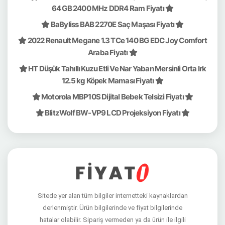
64 GB 2400 MHz DDR4 Ram Fiyatı
BaByliss BAB 2270E Saç Maşası Fiyatı
2022 Renault Megane 1.3 TCe 140 BG EDC Joy Comfort
Araba Fiyatı
HT Düşük Tahıllı Kuzu Etli Ve Nar Yaban Mersinli Orta Irk
12.5 kg Köpek Maması Fiyatı
Motorola MBP10S Dijital Bebek Telsizi Fiyatı
BlitzWolf BW-VP9 LCD Projeksiyon Fiyatı
Sitede yer alan tüm bilgiler internetteki kaynaklardan
derlenmiştir. Ürün bilgilerinde ve fiyat bilgilerinde
hatalar olabilir. Sipariş vermeden ya da ürün ile ilgili