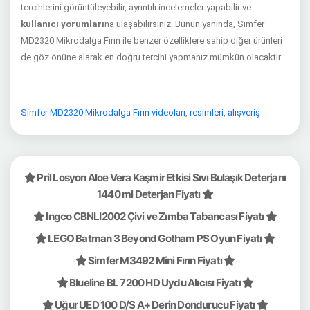
tercihlerini görüntüleyebilir, ayrıntılı incelemeler yapabilir ve
kullanıcı yorumları
na ulaşabilirsiniz. Bunun yanında, Simfer
MD2320 Mikrodalga Fırın ile benzer özelliklere sahip diğer ürünleri
de göz önüne alarak en doğru tercihi yapmanız mümkün olacaktır.
Simfer MD2320 Mikrodalga Fırın videoları
,
resimleri
,
alışveriş
Pril Losyon Aloe Vera Kaşmir Etkisi Sıvı Bulaşık Deterjanı
1440 ml Deterjan Fiyatı
Ingco CBNLI2002 Çivi ve Zımba Tabancası Fiyatı
LEGO Batman 3 Beyond Gotham PS Oyun Fiyatı
Simfer M3492 Mini Fırın Fiyatı
Blueline BL 7200 HD Uydu Alıcısı Fiyatı
Uğur UED 100 D/S A+ Derin Dondurucu Fiyatı