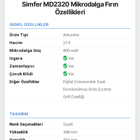
Simfer MD2320 Mikrodalga Fırın
Özellikleri
GENEL ÖZELLİKLER
Ürün Tipi
Ankastre
Hacim
23 lt
Mikrodalga Güç
800 watt
Izgara
Var
Zamanlayıcı
Var
Çocuk Kilidi
Var
Diğer Özellikler
Dijital Dokunmatik Saat
Dondurulmuş Gıda Çözme
Grill Özelliği
TASARIM
Renk Seçenekleri
Siyah
Yükseklik
388 mm
Genişlik
594 mm