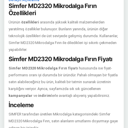
Simfer MD2320 Mikrodalga Fırın
Özellikleri
Ürünün
özellikleri
arasında yüksek kaliteli malzemelerden
yaratılmış özellikler bulunuyor. Bunların yanında, ürünün diğer
teknolojik
özellikleri
de üst seviyede gelişmiş durumda. Kullananlar,
Simfer MD2320 Mikrodalga Fırın ile diledikleri işi sıkıntı çekmeden
yapabilirler.
Simfer MD2320 Mikrodalga Fırın Fiyatı
Simfer MD2320 Mikrodalga Fırın fiyatı
hususunda ise fiyat-
performans oranı iyi durumda bir üründür. Pahalı olmayan bir fiyatla
satın alabileceğiniz bu ürün, kaliteli bir tatmin sunarak ücretinin
karşılığını veriyor. Ayrıca, sayfamızda sık sık güncellenen
kampanyalar
ve
indirim
lerle avantajlı alışveriş yapabilirsiniz.
İnceleme
SIMFER tarafından üretilen Mikrodalga kategorisindeki Simfer
MD2320 Mikrodalga Fırın, satın alanların umutlarını doyurmayı gaye
edinen bir üründür.