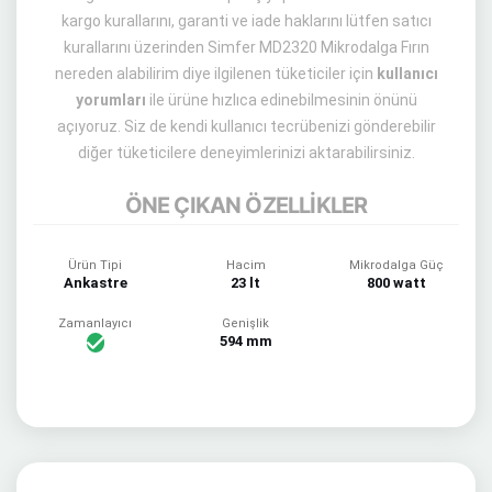
kargo kurallarını, garanti ve iade haklarını lütfen satıcı
kurallarını üzerinden Simfer MD2320 Mikrodalga Fırın
nereden alabilirim diye ilgilenen tüketiciler için
kullanıcı
yorumları
ile ürüne hızlıca edinebilmesinin önünü
açıyoruz. Siz de kendi kullanıcı tecrübenizi gönderebilir
diğer tüketicilere deneyimlerinizi aktarabilirsiniz.
ÖNE ÇIKAN ÖZELLİKLER
Ürün Tipi
Hacim
Mikrodalga Güç
Ankastre
23 lt
800 watt
Zamanlayıcı
Genişlik
594 mm