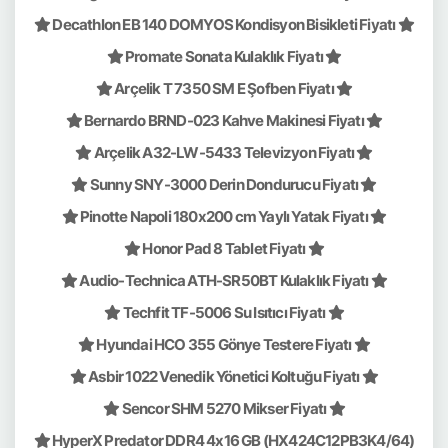
Decathlon EB 140 DOMYOS Kondisyon Bisikleti Fiyatı
Promate Sonata Kulaklık Fiyatı
Arçelik T 7350 SM E Şofben Fiyatı
Bernardo BRND-023 Kahve Makinesi Fiyatı
Arçelik A32-LW-5433 Televizyon Fiyatı
Sunny SNY-3000 Derin Dondurucu Fiyatı
Pinotte Napoli 180x200 cm Yaylı Yatak Fiyatı
Honor Pad 8 Tablet Fiyatı
Audio-Technica ATH-SR50BT Kulaklık Fiyatı
Techfit TF-5006 Su Isıtıcı Fiyatı
Hyundai HCO 355 Gönye Testere Fiyatı
Asbir 1022 Venedik Yönetici Koltuğu Fiyatı
Sencor SHM 5270 Mikser Fiyatı
HyperX Predator DDR4 4x16 GB (HX424C12PB3K4/64)