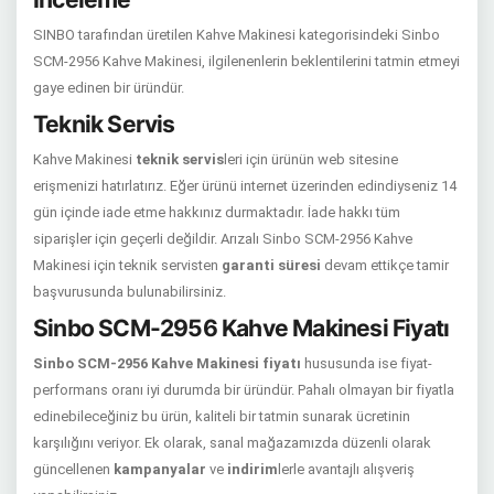
SINBO tarafından üretilen Kahve Makinesi kategorisindeki Sinbo
SCM-2956 Kahve Makinesi, ilgilenenlerin beklentilerini tatmin etmeyi
gaye edinen bir üründür.
Teknik Servis
Kahve Makinesi
teknik servis
leri için ürünün web sitesine
erişmenizi hatırlatırız. Eğer ürünü internet üzerinden edindiyseniz 14
gün içinde iade etme hakkınız durmaktadır. İade hakkı tüm
siparişler için geçerli değildir. Arızalı Sinbo SCM-2956 Kahve
Makinesi için teknik servisten
garanti süresi
devam ettikçe tamir
başvurusunda bulunabilirsiniz.
Sinbo SCM-2956 Kahve Makinesi Fiyatı
Sinbo SCM-2956 Kahve Makinesi fiyatı
hususunda ise fiyat-
performans oranı iyi durumda bir üründür. Pahalı olmayan bir fiyatla
edinebileceğiniz bu ürün, kaliteli bir tatmin sunarak ücretinin
karşılığını veriyor. Ek olarak, sanal mağazamızda düzenli olarak
güncellenen
kampanyalar
ve
indirim
lerle avantajlı alışveriş