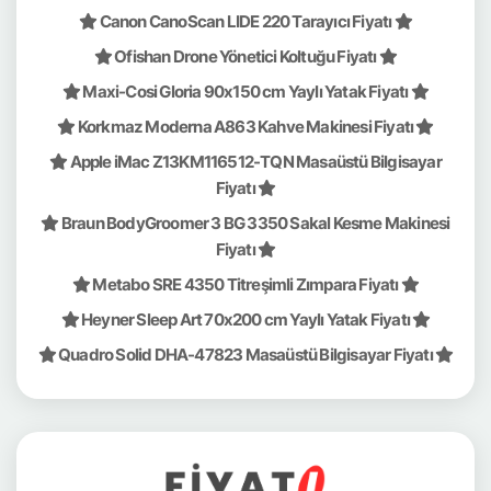
Canon CanoScan LIDE 220 Tarayıcı Fiyatı
Ofishan Drone Yönetici Koltuğu Fiyatı
Maxi-Cosi Gloria 90x150 cm Yaylı Yatak Fiyatı
Korkmaz Moderna A863 Kahve Makinesi Fiyatı
Apple iMac Z13KM116512-TQN Masaüstü Bilgisayar
Fiyatı
Braun BodyGroomer 3 BG 3350 Sakal Kesme Makinesi
Fiyatı
Metabo SRE 4350 Titreşimli Zımpara Fiyatı
Heyner Sleep Art 70x200 cm Yaylı Yatak Fiyatı
Quadro Solid DHA-47823 Masaüstü Bilgisayar Fiyatı