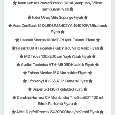
Avon Senses Power Fresh 250 ml Şampuan / Vücut
Şampuanı Fiyatı
Fakir Uvax Mite Süpürge Fiyatı
Asus ZenBook 14 OLED UM3402YA-KN092W Ultrabook
Fiyatı
Hannah Sherpa 160 MT-P Uyku Tulumu Fiyatı
Fossil 1108 4 Tekerlekli Kabin Boy Valiz Valiz Fiyatı
MD Truva 100x200 cm Yaylı Yatak Fiyatı
Audio-Technica ATH-M50RD Kulaklık Fiyatı
Falcon Mexico 150 Motosiklet Fiyatı
Elfobaby HD 355Âº IP Kamera Fiyatı
Superlux Hd671 Kulaklık Fiyatı
Carolina Herrera CH Men Under The Sea EDT 100 ml
Erkek Parfümü Fiyatı
Airfel Digifel Premix 24 20000 kcal/h Kombi Fiyatı