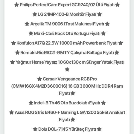
Philips PerfectCare Expert GC9240/02 Ütü Fiyatı
LG 24MP400-B Monitör Fiyatı
Arçelik TM 9006 I Tost Makinesi Fiyatı
Maxi-Cosi Rock Oto Koltuğu Fiyatı
Konfulon A17Q 22.5W 10000 mAh Powerbank Fiyatı
Remaks Rio RIO21-RMTY Çalışma Koltuğu Fiyatı
Yağmur Home Yaysız 10 60x130 cm Sünger Yatak Fiyatı
Corsair Vengeance RGB Pro
(CMW16GX4M2D3600C16) 16 GB 3600 MHz DDR4 Ram
Fiyatı
Indel-B Tb46 Oto Buzdolabı Fiyatı
Asus ROG Strix B460-F Gaming LGA 1200 Soket Anakart
Fiyatı
Dolu DOL-7145 Yürüteç Fiyatı