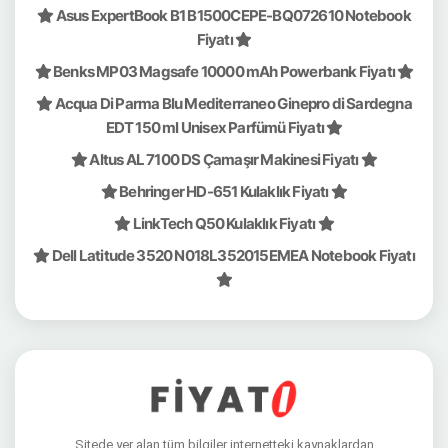
Asus ExpertBook B1 B1500CEPE-BQ072610 Notebook
Fiyatı
Benks MP03 Magsafe 10000 mAh Powerbank Fiyatı
Acqua Di Parma Blu Mediterraneo Ginepro di Sardegna
EDT 150 ml Unisex Parfümü Fiyatı
Altus AL 7100 DS Çamaşır Makinesi Fiyatı
Behringer HD-651 Kulaklık Fiyatı
LinkTech Q50 Kulaklık Fiyatı
Dell Latitude 3520 N018L352015EMEA Notebook Fiyatı
Sitede yer alan tüm bilgiler internetteki kaynaklardan