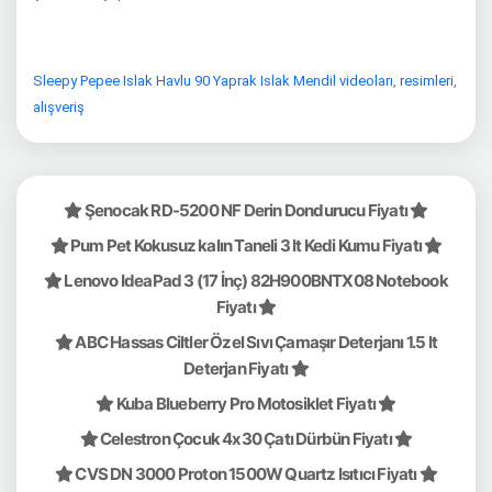
Sleepy Pepee Islak Havlu 90 Yaprak Islak Mendil videoları
,
resimleri
,
alışveriş
Şenocak RD-5200 NF Derin Dondurucu Fiyatı
Pum Pet Kokusuz kalın Taneli 3 lt Kedi Kumu Fiyatı
Lenovo IdeaPad 3 (17 İnç) 82H900BNTX08 Notebook
Fiyatı
ABC Hassas Ciltler Özel Sıvı Çamaşır Deterjanı 1.5 lt
Deterjan Fiyatı
Kuba Blueberry Pro Motosiklet Fiyatı
Celestron Çocuk 4x30 Çatı Dürbün Fiyatı
CVS DN 3000 Proton 1500W Quartz Isıtıcı Fiyatı