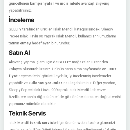
güncellenen
kampanyalar
ve
indirim
lerle avantajlı alışveriş
yapabilirsiniz.
İnceleme
SLEEPY tarafından üretilen Islak Mendil kategorisindeki Sleepy
Pepee Islak Havlu 90 Yaprak Islak Mendil, kullanıcıların umutlarını
tatmin etmeyi hedefleyen bir üründür.
Satın Al
Alışveriş yapma işlemi için de SLEEPY mağazaları üzerinden
kolayca oluşturabilirsiniz. Ürünün satın alma sayfasında
en ucuz
fiyat
seçeneklerini görüntüleyebilir, iyi incelenmiş incelemeler
yapabilir ve
kullanıcı yorumları
na ulaşabilirsiniz. Diğer yandan,
Sleepy Pepee Islak Havlu 90 Yaprak Islak Mendil ile benzer
özelliklere sahip diğer ürünleri de göz önüne alarak en doğru tercihi
yapmanız mümkün olacaktır.
Teknik Servis
Islak Mendil
teknik servis
leri için ürünün web sitesine gitmenizi
tavsiye ederiz. Eğer ürünü internet üzerinden edindiyseniz 14 gün