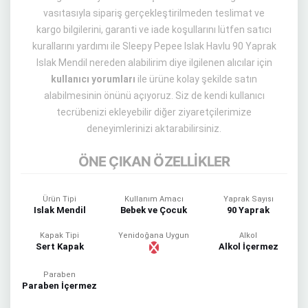
vasıtasıyla sipariş gerçekleştirilmeden teslimat ve
kargo bilgilerini, garanti ve iade koşullarını lütfen satıcı
kurallarını yardımı ile Sleepy Pepee Islak Havlu 90 Yaprak
Islak Mendil nereden alabilirim diye ilgilenen alıcılar için
kullanıcı yorumları
ile ürüne kolay şekilde satın
alabilmesinin önünü açıyoruz. Siz de kendi kullanıcı
tecrübenizi ekleyebilir diğer ziyaretçilerimize
deneyimlerinizi aktarabilirsiniz.
ÖNE ÇIKAN ÖZELLİKLER
Ürün Tipi
Kullanım Amacı
Yaprak Sayısı
Islak Mendil
Bebek ve Çocuk
90 Yaprak
Kapak Tipi
Yenidoğana Uygun
Alkol
Sert Kapak
Alkol İçermez
Paraben
Paraben İçermez