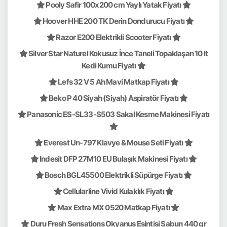
Pooly Safir 100x200 cm Yaylı Yatak Fiyatı
Hoover HHE 200 TK Derin Dondurucu Fiyatı
Razor E200 Elektrikli Scooter Fiyatı
Silver Star Naturel Kokusuz İnce Taneli Topaklaşan 10 lt
Kedi Kumu Fiyatı
Lefs 32 V 5 Ah Mavi Matkap Fiyatı
Beko P 40 Siyah (Siyah) Aspiratör Fiyatı
Panasonic ES-SL33-S503 Sakal Kesme Makinesi Fiyatı
Everest Un-797 Klavye & Mouse Seti Fiyatı
Indesit DFP 27M10 EU Bulaşık Makinesi Fiyatı
Bosch BGL45500 Elektrikli Süpürge Fiyatı
Cellularline Vivid Kulaklık Fiyatı
Max Extra MX 0520 Matkap Fiyatı
Duru Fresh Sensations Okyanus Esintisi Sabun 440 gr