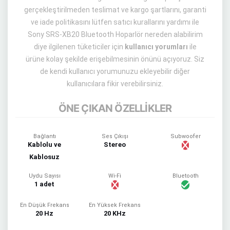
gerçekleştirilmeden teslimat ve kargo şartlarını, garanti
ve iade politikasını lütfen satıcı kurallarını yardımı ile
Sony SRS-XB20 Bluetooth Hoparlör nereden alabilirim
diye ilgilenen tüketiciler için
kullanıcı yorumları
ile
ürüne kolay şekilde erişebilmesinin önünü açıyoruz. Siz
de kendi kullanıcı yorumunuzu ekleyebilir diğer
kullanıcılara fikir verebilirsiniz.
ÖNE ÇIKAN ÖZELLİKLER
Bağlantı
Ses Çıkışı
Subwoofer
Kablolu ve
Stereo
Kablosuz
Uydu Sayısı
Wi-Fi
Bluetooth
1 adet
En Düşük Frekans
En Yüksek Frekans
20 Hz
20 KHz