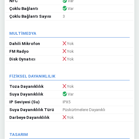
NFC
Var
Çoklu Bağlantı
Var
Çoklu Bağlantı Sayısı
3
MULTİMEDYA
Dahili Mikrofon
Yok
FM Radyo
Yok
Disk Oynatıcı
Yok
FİZİKSEL DAYANIKLILIK
Toza Dayanıklılık
Yok
Suya Dayanıklılık
Var
IP Seviyesi (Su)
IPX5
Suya Dayanıklılık Türü
Püskürtmelere Dayanıklı
Darbeye Dayanıklılık
Yok
TASARIM