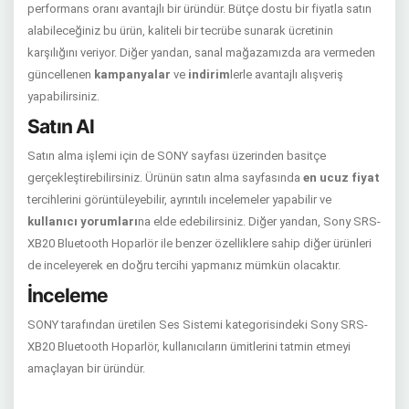
performans oranı avantajlı bir üründür. Bütçe dostu bir fiyatla satın
alabileceğiniz bu ürün, kaliteli bir tecrübe sunarak ücretinin
karşılığını veriyor. Diğer yandan, sanal mağazamızda ara vermeden
güncellenen
kampanyalar
ve
indirim
lerle avantajlı alışveriş
yapabilirsiniz.
Satın Al
Satın alma işlemi için de SONY sayfası üzerinden basitçe
gerçekleştirebilirsiniz. Ürünün satın alma sayfasında
en ucuz fiyat
tercihlerini görüntüleyebilir, ayrıntılı incelemeler yapabilir ve
kullanıcı yorumları
na elde edebilirsiniz. Diğer yandan, Sony SRS-
XB20 Bluetooth Hoparlör ile benzer özelliklere sahip diğer ürünleri
de inceleyerek en doğru tercihi yapmanız mümkün olacaktır.
İnceleme
SONY tarafından üretilen Ses Sistemi kategorisindeki Sony SRS-
XB20 Bluetooth Hoparlör, kullanıcıların ümitlerini tatmin etmeyi
amaçlayan bir üründür.