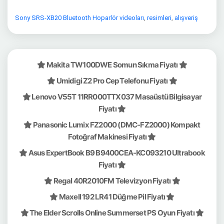
Sony SRS-XB20 Bluetooth Hoparlör videoları
,
resimleri
,
alışveriş
Makita TW100DWE Somun Sıkma Fiyatı
Umidigi Z2 Pro Cep Telefonu Fiyatı
Lenovo V55T 11RR000TTX037 Masaüstü Bilgisayar
Fiyatı
Panasonic Lumix FZ2000 (DMC-FZ2000) Kompakt
Fotoğraf Makinesi Fiyatı
Asus ExpertBook B9 B9400CEA-KC093210 Ultrabook
Fiyatı
Regal 40R2010FM Televizyon Fiyatı
Maxell 192 LR41 Düğme Pil Fiyatı
The Elder Scrolls Online Summerset PS Oyun Fiyatı