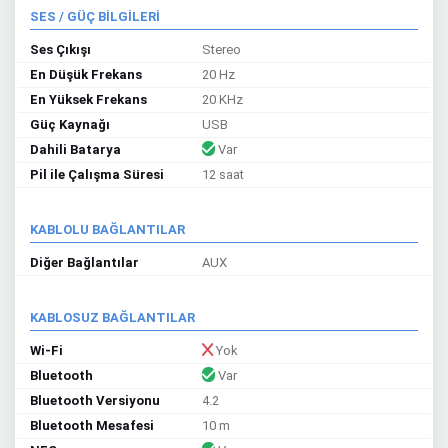
SES / GÜÇ BİLGİLERİ
Ses Çıkışı
Stereo
En Düşük Frekans
20 Hz
En Yüksek Frekans
20 KHz
Güç Kaynağı
USB
Dahili Batarya
Var
Pil ile Çalışma Süresi
12 saat
KABLOLU BAĞLANTILAR
Diğer Bağlantılar
AUX
KABLOSUZ BAĞLANTILAR
Wi-Fi
Yok
Bluetooth
Var
Bluetooth Versiyonu
4.2
Bluetooth Mesafesi
10 m