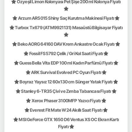
Özyeşil Limon Kolonyası Pet Şişe 200 ml Kolonya Fiyatı
Arzum AR5015 Shiny Saç Kurutma Makinesi Fiyatı
Turbox Tx679 (ATM9921131) Masaüstü Bilgisayar Fiyatı
Beko AORG 64160 DAV Krem Ankastre Ocak Fiyatı
Fossil FS5792 Çelik / Gri Kol Saati Fiyatı
Guess Bella Vita EDP 100 ml Kadın Parfümü Fiyatı
ARK Survival Evolved PC Oyun Fiyatı
Boyraz Yaysız 12 60x130 cm Sünger Yatak Fiyatı
Stanley 6-TR35 Çivi ve Zımba Tabancası Fiyatı
Xerox Phaser 3100MFP Yazıcı Fiyatı
Everest Fit Mate W24 Akıllı Saat Fiyatı
MSI GeForce GTX 1650 D6 Ventus XS OC Ekran Kartı
Fiyatı