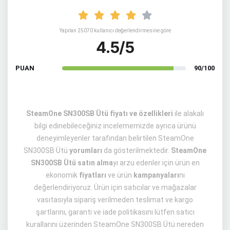
Yapılan 25070 kullanıcı değerlendirmesine göre
4.5/5
PUAN
90/100
SteamOne SN300SB Ütü fiyatı ve özellikleri
ile alakalı
bilgi edinebileceğiniz incelememizde ayrıca ürünü
deneyimleyenler tarafından belirtilen SteamOne
SN300SB Ütü
yorumları
da gösterilmektedir.
SteamOne
SN300SB Ütü satın alma
yı arzu edenler için ürün en
ekonomik
fiyatları
ve ürün
kampanyaları
nı
değerlendiriyoruz. Ürün için satıcılar ve mağazalar
vasıtasıyla sipariş verilmeden teslimat ve kargo
şartlarını, garanti ve iade politikasını lütfen satıcı
kurallarını üzerinden SteamOne SN300SB Ütü nereden