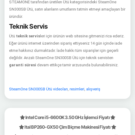
STEAMONE tarafından üretilen Ütü kategorisindeki SteamOne
SN300SB Ütü, satın alanların umutlarını tatmin etmeyi amaçlayan bir
üründür.
Teknik Servis
Ütü
teknik servis
leri için ürünün web sitesine gitmenizi rica ederiz.
Eğer ürünü internet üzerinden sipariş ettiyseniz 14 gün içinde iade
etme hakkınız durmaktadır. İade hakkı tüm siparişler için geçerli
değildir. Arızalı SteamOne SN300SB Ütü için teknik servisten
garanti süresi
devam ettikçe tamir arzusunda bulunabilirsiniz.
SteamOne SN300SB Ütü videoları
,
resimleri
,
alışveriş
Intel Core i5-6600K 3.50 GHz İşlemci Fiyatı
Ital BP260-GX50 Çim Biçme Makinesi Fiyatı