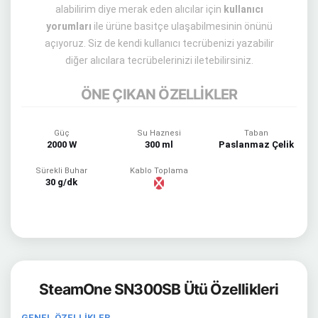
alabilirim diye merak eden alıcılar için
kullanıcı
yorumları
ile ürüne basitçe ulaşabilmesinin önünü
açıyoruz. Siz de kendi kullanıcı tecrübenizi yazabilir
diğer alıcılara tecrübelerinizi iletebilirsiniz.
ÖNE ÇIKAN ÖZELLİKLER
Güç
Su Haznesi
Taban
2000 W
300 ml
Paslanmaz Çelik
Sürekli Buhar
Kablo Toplama
30 g/dk
SteamOne SN300SB Ütü Özellikleri
GENEL ÖZELLİKLER