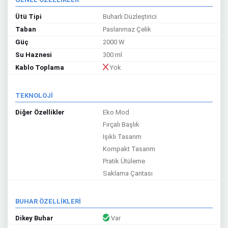
Ütü Tipi
Buharlı Düzleştirici
Taban
Paslanmaz Çelik
Güç
2000 W
Su Haznesi
300 ml
Kablo Toplama
Yok
TEKNOLOJİ
Diğer Özellikler
Eko Mod
Fırçalı Başlık
Işıklı Tasarım
Kompakt Tasarım
Pratik Ütüleme
Saklama Çantası
BUHAR ÖZELLİKLERİ
Dikey Buhar
Var