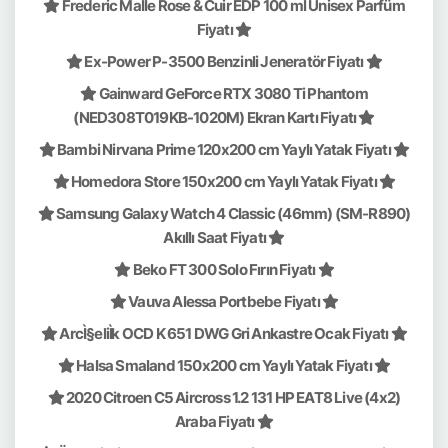
Frederic Malle Rose & Cuir EDP 100 ml Unisex Parfüm
Fiyatı
Ex-Power P-3500 Benzinli Jeneratör Fiyatı
Gainward GeForce RTX 3080 Ti Phantom
(NED308T019KB-1020M) Ekran Kartı Fiyatı
Bambi Nirvana Prime 120x200 cm Yaylı Yatak Fiyatı
Homedora Store 150x200 cm Yaylı Yatak Fiyatı
Samsung Galaxy Watch 4 Classic (46mm) (SM-R890)
Akıllı Saat Fiyatı
Beko FT 300 Solo Fırın Fiyatı
Vauva Alessa Portbebe Fiyatı
ArcÌ§eliÌk OCD K 651 DWG Gri Ankastre Ocak Fiyatı
Halsa Smaland 150x200 cm Yaylı Yatak Fiyatı
2020 Citroen C5 Aircross 1.2 131 HP EAT8 Live (4x2)
Araba Fiyatı