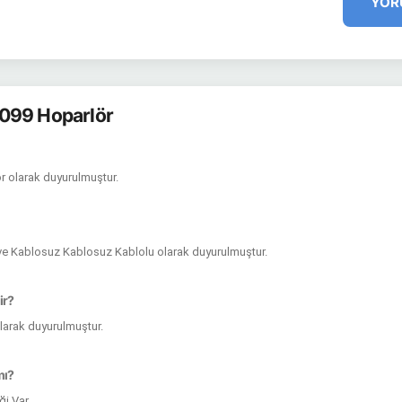
YOR
099 Hoparlör
ör olarak duyurulmuştur.
u ve Kablosuz Kablosuz Kablolu olarak duyurulmuştur.
ir?
olarak duyurulmuştur.
mı?
ği Var