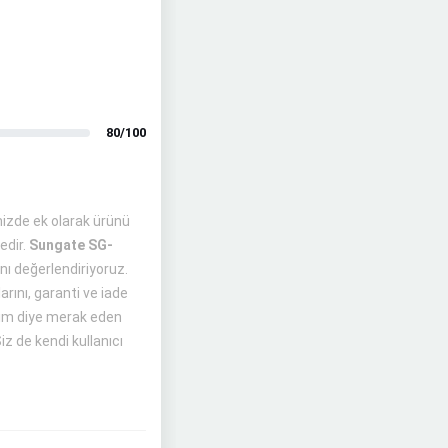
80/100
mizde ek olarak ürünü
edir.
Sungate SG-
nı değerlendiriyoruz.
rını, garanti ve iade
irim diye merak eden
iz de kendi kullanıcı