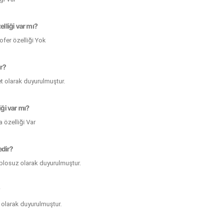
liği var mı?
er özelliği Yok
ir?
et olarak duyurulmuştur.
ği var mı?
özelliği Var
edir?
blosuz olarak duyurulmuştur.
?
o olarak duyurulmuştur.