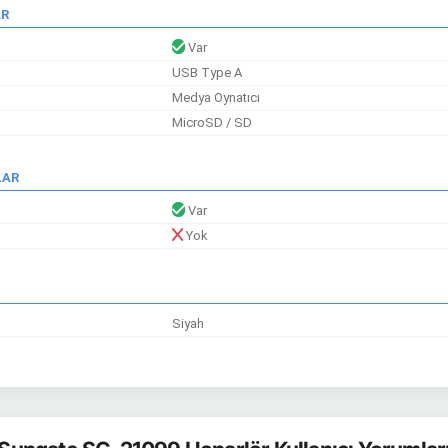
AR
Var
USB Type A
Medya Oynatıcı
MicroSD / SD
LAR
Var
Yok
Siyah