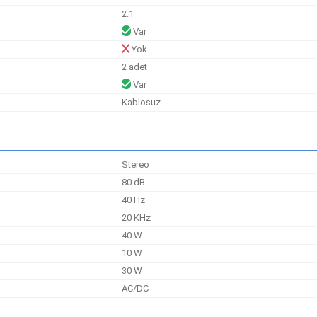
2.1
Var
Yok
2 adet
Var
Kablosuz
Stereo
80 dB
40 Hz
20 KHz
40 W
10 W
30 W
AC/DC