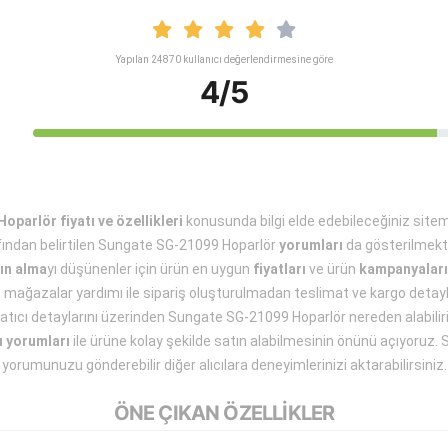
Yapılan 24870 kullanıcı değerlendirmesine göre
4/5
parlör fiyatı ve özellikleri
konusunda bilgi elde edebileceğiniz site
afından belirtilen Sungate SG-21099 Hoparlör
yorumları
da gösterilmekt
ın alma
yı düşünenler için ürün en uygun
fiyatları
ve ürün
kampanyaları
ve mağazalar yardımı ile sipariş oluşturulmadan teslimat ve kargo detayla
 satıcı detaylarını üzerinden Sungate SG-21099 Hoparlör nereden alabil
ı yorumları
ile ürüne kolay şekilde satın alabilmesinin önünü açıyoruz. S
yorumunuzu gönderebilir diğer alıcılara deneyimlerinizi aktarabilirsiniz.
ÖNE ÇIKAN ÖZELLİKLER