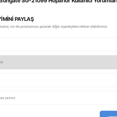
Sungate SG-21099 Hoparlör Kullanıcı Yorumlar
İMİNİ PAYLAŞ
sanız, siz de yorumunuzu yazarak diğer ziyaretçilere rehber olabilirsiniz.