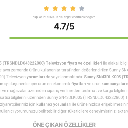
Yapılan 23766 kullanıcı değerlendirmesine göre
4.7/5
(TRSNDLD043222800) Televizyon fiyatı ve özellikleri
ile alakalı bil
e aynı zamanda ürünü kullananlar tarafından değerlendirilen Sunny S
0) Televizyon
yorumları
da yayınlanmaktadır.
Sunny SN43DLK005 (T
lma
yı düşünenler için ürün en ekonomik
fiyatları
ve ürün
kampanyaları
ar ve mağazalar üzerinden sipariş verilmeden teslimat ve kargo bilgilerin
en satıcı bilgilerini üzerinden Sunny SN43DLK005 (TRSNDLD043222800) 
 ziyaretçilerimiz için
kullanıcı yorumları
ile ürüne hızlıca erişebilmesini
kullanıcı yorumunuzu belirtebilir diğer tüketicilere deneyimlerinizi aktarab
ÖNE ÇIKAN ÖZELLİKLER