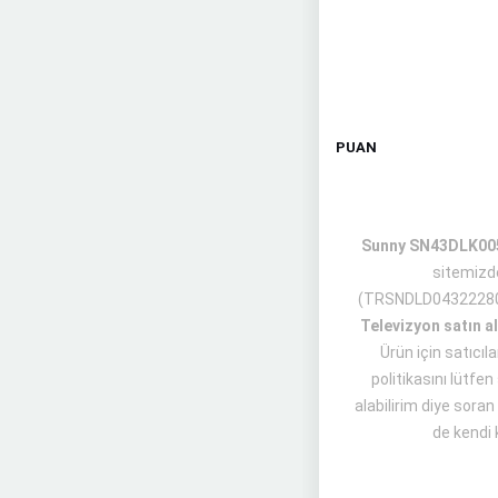
PUAN
Sunny SN43DLK005 
sitemizd
(TRSNDLD04322280
Televizyon satın a
Ürün için satıcıl
politikasını lütf
alabilirim diye soran
de kendi 