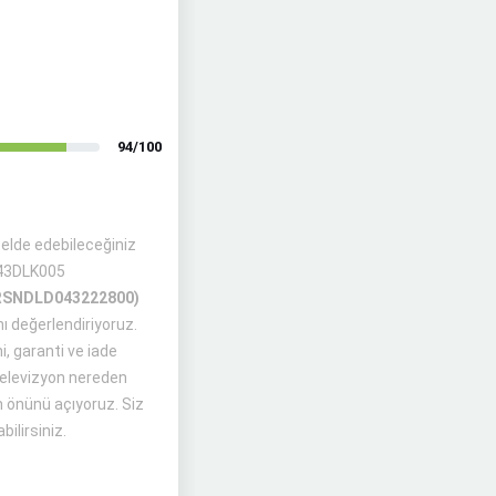
94/100
gi elde edebileceğiniz
N43DLK005
RSNDLD043222800)
nı değerlendiriyoruz.
i, garanti ve iade
Televizyon nereden
n önünü açıyoruz. Siz
ilirsiniz.