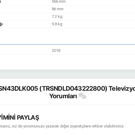
)
566 mm
86 mm
7.2 kg
ğı
9.8 kg
2018
SN43DLK005 (TRSNDLD043222800) Televizyon
Yorumları
İMİNİ PAYLAŞ
sanız, siz de yorumunuzu yazarak diğer ziyaretçilere rehber olabilirsiniz.