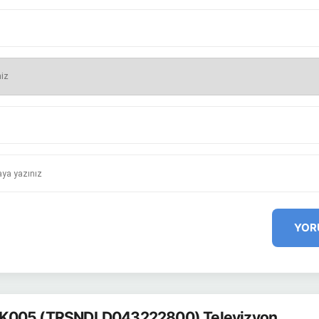
YOR
K005 (TRSNDLD043222800) Televizyon