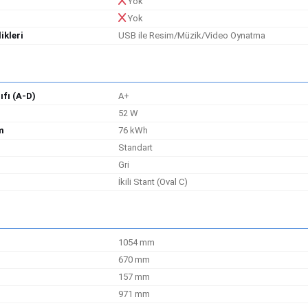
Yok
Yok
ikleri
USB ile Resim/Müzik/Video Oynatma
ıfı (A-D)
A+
52 W
m
76 kWh
Standart
Gri
İkili Stant (Oval C)
1054 mm
670 mm
157 mm
971 mm