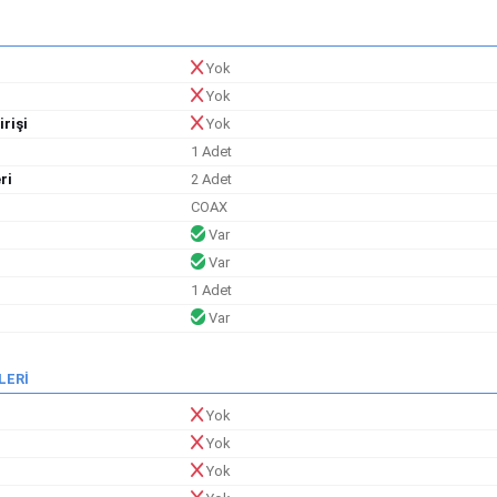
Yok
Yok
rişi
Yok
1 Adet
ri
2 Adet
COAX
Var
Var
1 Adet
Var
LERİ
Yok
Yok
Yok