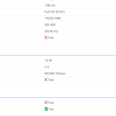
108 cm
Full HD (FHD)
1920x1080
)
SN 400
50/60 Hz
Yok
16 W
2.0
NICAM Stereo
Yok
Yok
)
Var