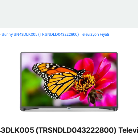
>
Sunny SN43DLK005 (TRSNDLD043222800) Televizyon Fiyatı
3DLK005 (TRSNDLD043222800) Televiz