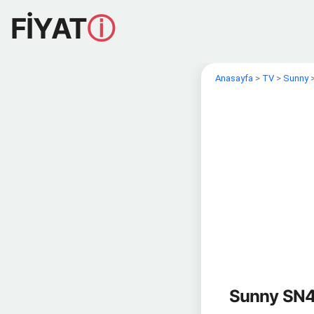
FİYAT
ⓘ
Anasayfa
>
TV
>
Sunny
Sunny SN4