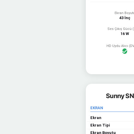
Ekran Boyut
43 İnç
Ses Çıkış Gücü 
16 W
HD Uydu Alıcı (D
Sunny SN
EKRAN
Ekran
Ekran Tipi
Ekran Boyutu