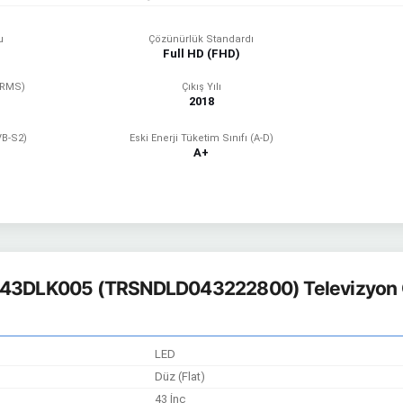
u
Çözünürlük Standardı
Full HD (FHD)
(RMS)
Çıkış Yılı
2018
VB-S2)
Eski Enerji Tüketim Sınıfı (A-D)
A+
43DLK005 (TRSNDLD043222800) Televizyon Öz
LED
Düz (Flat)
43 İnç