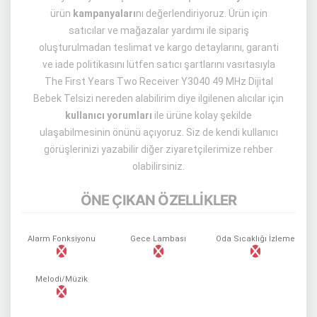
ürün
kampanyaları
nı değerlendiriyoruz. Ürün için
satıcılar ve mağazalar yardımı ile sipariş
oluşturulmadan teslimat ve kargo detaylarını, garanti
ve iade politikasını lütfen satıcı şartlarını vasıtasıyla
The First Years Two Receiver Y3040 49 MHz Dijital
Bebek Telsizi nereden alabilirim diye ilgilenen alıcılar için
kullanıcı yorumları
ile ürüne kolay şekilde
ulaşabilmesinin önünü açıyoruz. Siz de kendi kullanıcı
görüşlerinizi yazabilir diğer ziyaretçilerimize rehber
olabilirsiniz.
ÖNE ÇIKAN ÖZELLİKLER
Alarm Fonksiyonu
Gece Lambası
Oda Sıcaklığı İzleme
Melodi/Müzik