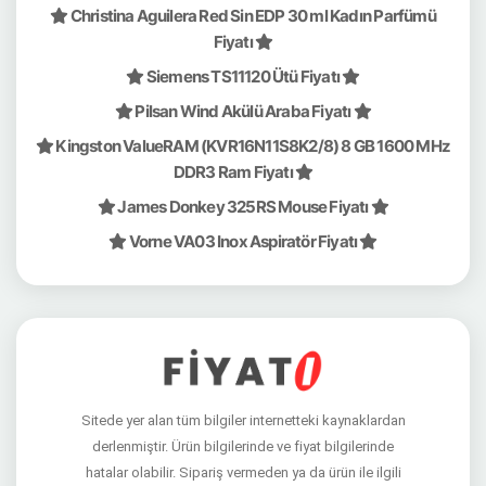
Christina Aguilera Red Sin EDP 30 ml Kadın Parfümü
Fiyatı
Siemens TS11120 Ütü Fiyatı
Pilsan Wind Akülü Araba Fiyatı
Kingston ValueRAM (KVR16N11S8K2/8) 8 GB 1600 MHz
DDR3 Ram Fiyatı
James Donkey 325RS Mouse Fiyatı
Vorne VA03 Inox Aspiratör Fiyatı
Sitede yer alan tüm bilgiler internetteki kaynaklardan
derlenmiştir. Ürün bilgilerinde ve fiyat bilgilerinde
hatalar olabilir. Sipariş vermeden ya da ürün ile ilgili