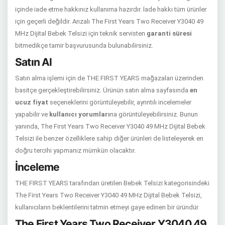
içinde iade etme hakkınız kullanıma hazırdır. İade hakkı tüm ürünler
için geçerli değildir. Arızalı The First Years Two Receiver Y3040 49
MHz Dijital Bebek Telsizi için teknik servisten
garanti süresi
bitmedikçe tamir başvurusunda bulunabilirsiniz.
Satın Al
Satın alma işlemi için de THE FIRST YEARS mağazaları üzerinden
basitçe gerçekleştirebilirsiniz. Ürünün satın alma sayfasında
en
ucuz fiyat
seçeneklerini görüntüleyebilir, ayrıntılı incelemeler
yapabilir ve
kullanıcı yorumları
na görüntüleyebilirsiniz. Bunun
yanında, The First Years Two Receiver Y3040 49 MHz Dijital Bebek
Telsizi ile benzer özelliklere sahip diğer ürünleri de listeleyerek en
doğru tercihi yapmanız mümkün olacaktır.
İnceleme
THE FIRST YEARS tarafından üretilen Bebek Telsizi kategorisindeki
The First Years Two Receiver Y3040 49 MHz Dijital Bebek Telsizi,
kullanıcıların beklentilerini tatmin etmeyi gaye edinen bir üründür.
The First Years Two Receiver Y3040 49