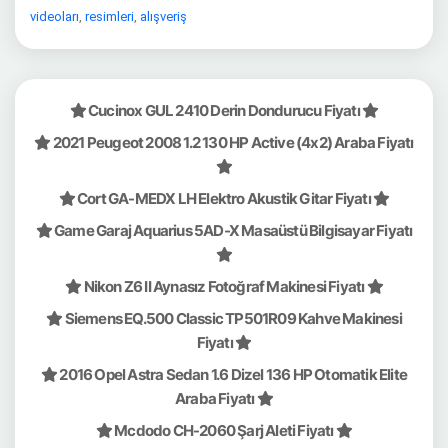
videoları
,
resimleri
,
alışveriş
Cucinox GUL 2410 Derin Dondurucu Fiyatı
2021 Peugeot 2008 1.2 130 HP Active (4x2) Araba Fiyatı
Cort GA-MEDX LH Elektro Akustik Gitar Fiyatı
Game Garaj Aquarius 5AD-X Masaüstü Bilgisayar Fiyatı
Nikon Z6 II Aynasız Fotoğraf Makinesi Fiyatı
Siemens EQ.500 Classic TP501R09 Kahve Makinesi
Fiyatı
2016 Opel Astra Sedan 1.6 Dizel 136 HP Otomatik Elite
Araba Fiyatı
Mcdodo CH-2060 Şarj Aleti Fiyatı