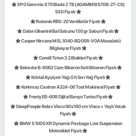
XPG Gammix S70 Blade 2 TB (AGAMMIXS70B-2T-CS)
SSD Fiyatı
Rubenis RBS-20 Vantilatör Fiyatı
Dalan Gliserinli Bal Sabunu 150 gr Sabun Fiyatı
Casper Nirvana M5L.1040-BQ05R-V0A Masaüstü
Bilgisayar Fiyatı
Corelli Teton 3.2 Bisiklet Fiyatı
Bebedor B-6062 Cam Biberon Seti Biberon Fiyatı
Kristal Ayçiçek Yağı 5 lt Sıvı Yağ Fiyatı
Korkmaz Castron A324-06 Tost Makinesi Fiyatı
Freely EB-609 Dijital Banyo Tartısı Fiyatı
SleepPeople Relax Visco 90x190 cm Visco + Yaylı Yatak
Fiyatı
BMW S 1000 XR Dynamic Package Low Suspension
Motosiklet Fiyatı