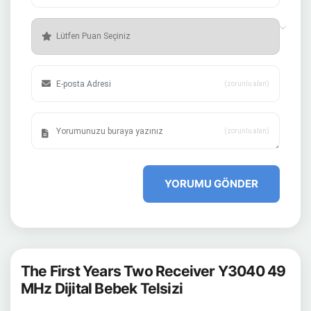
(zorunlu alan)
(zorunlu alan)
YORUMU GÖNDER
The First Years Two Receiver Y3040 49
MHz Dijital Bebek Telsizi