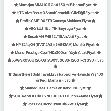
Mamajoo MMJ1011 Gold 150 ml Biberon Fiyatı
HTC Vive Focus 3 Sanal Gerçeklik Gözlüğü Fiyatı
Profilo CME10XETR Çamaşır Makinesi Fiyatı
AEG BUS 18 LI Tilki Kuyruğu Fiyatı
Bosch M4 F45 12V 19Ah Akü Fiyatı
HP E24q G4 (9VG12AS) (9VG12AA) Monitör Fiyatı
Mondi Prestige Cool 140x200 cm Yaylı Yatak Fiyatı
XPG SX950U 120 GB (ASX950USS-120GT-C) SSD Fiyatı
SmartHeart Gold Tavuklu Balkabaklı ve Havuçlu Yaş 100
gr Kedi Maması Fiyatı
Mamadus Su Damlaları Kanguru Fiyatı
2018 Renault Clio 1.5 dCi 90 HP EDC Icon Araba Fiyatı
Voit D550 Kondisyon Bisikleti Fiyatı