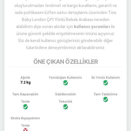
oluşturulmadan teslimat ve kargo kurallarını, garanti ve
iade politikasını lütfen satıcı detaylarını üzerinden Tois
Baby London Çift Yönlü Bebek Arabası nereden
alabilirim diye soran alıcılar için
kullanıcı yorumları
ile
ürüne güvenli şekilde erişebilmesinin önünü açıyoruz.
Siz de kendi kullanıcı görüşlerinizi gönderebilir diğer
tüketicilere deneyimlerinizi aktarabilirsiniz.
ÖNE ÇIKAN ÖZELLİKLER
Ağırlık
Yenidoğan Kullanımı
İki Yönlü Kullanım
7.2 kg
Tam Kapanabilir
Sabitlenebilir
Tam Yatabilme
Tente
Tekerlek
Ekstra Büyüyebilen
Tente