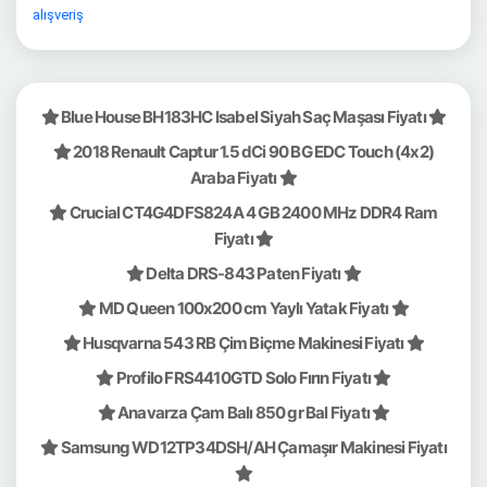
alışveriş
Blue House BH183HC Isabel Siyah Saç Maşası Fiyatı
2018 Renault Captur 1.5 dCi 90 BG EDC Touch (4x2)
Araba Fiyatı
Crucial CT4G4DFS824A 4 GB 2400 MHz DDR4 Ram
Fiyatı
Delta DRS-843 Paten Fiyatı
MD Queen 100x200 cm Yaylı Yatak Fiyatı
Husqvarna 543 RB Çim Biçme Makinesi Fiyatı
Profilo FRS4410GTD Solo Fırın Fiyatı
Anavarza Çam Balı 850 gr Bal Fiyatı
Samsung WD12TP34DSH/AH Çamaşır Makinesi Fiyatı