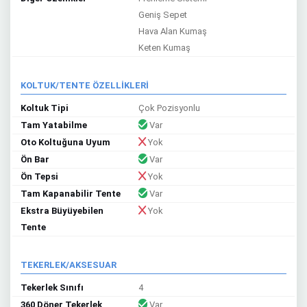
Geniş Sepet
Hava Alan Kumaş
Keten Kumaş
KOLTUK/TENTE ÖZELLİKLERİ
Koltuk Tipi
Çok Pozisyonlu
Tam Yatabilme
Var
Oto Koltuğuna Uyum
Yok
Ön Bar
Var
Ön Tepsi
Yok
Tam Kapanabilir Tente
Var
Ekstra Büyüyebilen
Yok
Tente
TEKERLEK/AKSESUAR
Tekerlek Sınıfı
4
360 Döner Tekerlek
Var