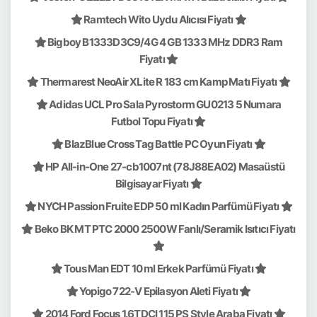
Ramtech Wito Uydu Alıcısı Fiyatı
Bigboy B1333D3C9/4G 4 GB 1333 MHz DDR3 Ram
Fiyatı
Thermarest NeoAir XLite R 183 cm Kamp Matı Fiyatı
Adidas UCL Pro Sala Pyrostorm GU0213 5 Numara
Futbol Topu Fiyatı
BlazBlue Cross Tag Battle PC Oyun Fiyatı
HP All-in-One 27-cb1007nt (78J88EA02) Masaüstü
Bilgisayar Fiyatı
NYCH Passion Fruite EDP 50 ml Kadın Parfümü Fiyatı
Beko BK MT PTC 2000 2500W Fanlı/Seramik Isıtıcı Fiyatı
Tous Man EDT 10 ml Erkek Parfümü Fiyatı
Yopigo 722-V Epilasyon Aleti Fiyatı
2014 Ford Focus 1.6TDCI 115 PS Style Araba Fiyatı