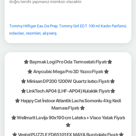
doğru tercihi yapmanız mümkün olacaktır.
Tommy Hilfiger Eau De Prep Tommy Girl EDT 100 ml Kadın Parfümü
videoları
,
resimleri
,
alışveriş
Baymak Logi Pro Oda Termostatı Fiyatı
Anycubic Mega Pro 3D Yazıcı Fiyatı
Minisan DP200 1200W Quartz Isıtıcı Fiyatı
LinkTech AP04 (LHF-AP04) Kulaklık Fiyatı
Happy Cat İndoor Atlantik Lachs Somonlu 4 kg Kedi
Maması Fiyatı
Wellmatt Lavija 90x190 cm Lateks + Visco Yatak Fiyatı
Vestel PUZZLE FD65101 EX MAYA Buzdolabı Fiyatı