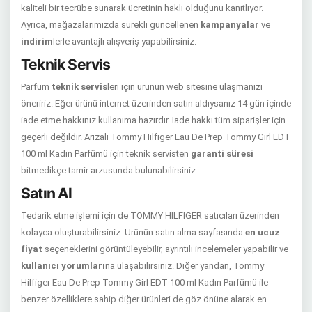
kaliteli bir tecrübe sunarak ücretinin haklı olduğunu kanıtlıyor.
Ayrıca, mağazalarımızda sürekli güncellenen
kampanyalar
ve
indirim
lerle avantajlı alışveriş yapabilirsiniz.
Teknik Servis
Parfüm
teknik servis
leri için ürünün web sitesine ulaşmanızı
öneririz. Eğer ürünü internet üzerinden satın aldıysanız 14 gün içinde
iade etme hakkınız kullanıma hazırdır. İade hakkı tüm siparişler için
geçerli değildir. Arızalı Tommy Hilfiger Eau De Prep Tommy Girl EDT
100 ml Kadın Parfümü için teknik servisten
garanti süresi
bitmedikçe tamir arzusunda bulunabilirsiniz.
Satın Al
Tedarik etme işlemi için de TOMMY HILFIGER satıcıları üzerinden
kolayca oluşturabilirsiniz. Ürünün satın alma sayfasında
en ucuz
fiyat
seçeneklerini görüntüleyebilir, ayrıntılı incelemeler yapabilir ve
kullanıcı yorumları
na ulaşabilirsiniz. Diğer yandan, Tommy
Hilfiger Eau De Prep Tommy Girl EDT 100 ml Kadın Parfümü ile
benzer özelliklere sahip diğer ürünleri de göz önüne alarak en