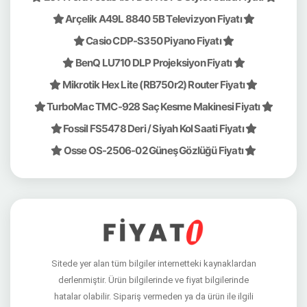
Arçelik A49L 8840 5B Televizyon Fiyatı
Casio CDP-S350 Piyano Fiyatı
BenQ LU710 DLP Projeksiyon Fiyatı
Mikrotik Hex Lite (RB750r2) Router Fiyatı
TurboMac TMC-928 Saç Kesme Makinesi Fiyatı
Fossil FS5478 Deri / Siyah Kol Saati Fiyatı
Osse OS-2506-02 Güneş Gözlüğü Fiyatı
Sitede yer alan tüm bilgiler internetteki kaynaklardan
derlenmiştir. Ürün bilgilerinde ve fiyat bilgilerinde
hatalar olabilir. Sipariş vermeden ya da ürün ile ilgili