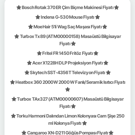
Bosch Rotak 370 ER Çim Biçme Makinesi Fiyatı
Indena G-530 Mouse Fiyatı
MoeHair 5'li Wag Saç Maşası Fiyatı
Turbox Tx89 (ATM00000158) Masaüstü Bilgisayar
Fiyatı
Fritel FR 1450 Fritöz Fiyatı
Acer X1228H DLP Projeksiyon Fiyatı
Skytech SST-4356T Televizyon Fiyatı
Heatbox 360 2000W 2000 W Fanlı/Seramik Isıtıcı Fiyatı
Turbox TAx327 (ATM00000607) Masaüstü Bilgisayar
Fiyatı
Torku Harmoni Dalından Limon Kolonyası Cam Şişe 250
ml Kolonya Fiyatı
Cangaroo XN-D211 Göğüs Pompası Fiyatı