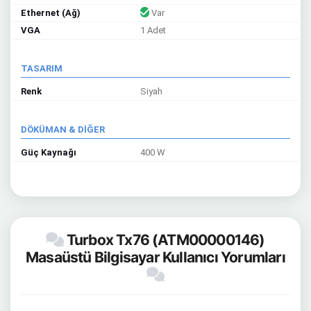
Ethernet (Ağ)
Var
VGA
1 Adet
TASARIM
Renk
Siyah
DÖKÜMAN & DİĞER
Güç Kaynağı
400 W
Turbox Tx76 (ATM00000146)
Masaüstü Bilgisayar Kullanıcı Yorumları