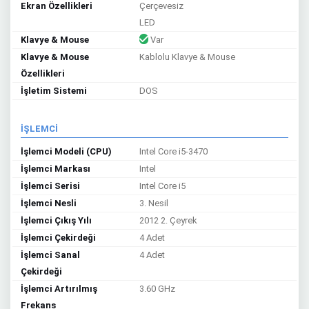
Ekran Özellikleri
Çerçevesiz
LED
Klavye & Mouse
Var
Klavye & Mouse
Kablolu Klavye & Mouse
Özellikleri
İşletim Sistemi
DOS
İŞLEMCİ
İşlemci Modeli (CPU)
Intel Core i5-3470
İşlemci Markası
Intel
İşlemci Serisi
Intel Core i5
İşlemci Nesli
3. Nesil
İşlemci Çıkış Yılı
2012 2. Çeyrek
İşlemci Çekirdeği
4 Adet
İşlemci Sanal
4 Adet
Çekirdeği
İşlemci Artırılmış
3.60 GHz
Frekans