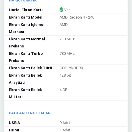
HARİCİ GRAFİK
Harici Ekran Kartı
Var
Ekran Kartı Modeli
AMD Radeon R7 240
Ekran Kartı İşlemci
AMD
Markası
Ekran Kartı Normal
730 MHz
Frekans
Ekran Kartı Turbo
780 MHz
Frekans
Ekran Kartı Bellek Türü
GDDR5/DDR3
Ekran Kartı Bellek
128 bit
Arayüzü
Ekran Kartı Bellek
4 GB
Miktarı
BAĞLANTI NOKTALARI
USB A
9 Adet
HDMI
1 Adet