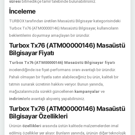
süresi
bitmedikçe tamir talebinde bulunabilirsiniz.
İnceleme
TURBOX tarafından üretilen Masaüstü Bilgisayar kategorisindeki
Turbox Tx76 (ATM00000146) Masaüstü Bilgisayar, kullanıcıların
beklentilerini doyurmayı amaçlayan bir üründür.
Turbox Tx76 (ATM00000146) Masaüstü
Bilgisayar Fiyatı
Turbox Tx76 (ATM00000146) Masaüstü Bilgisayar fiyatı
incelendiğinde ise fiyat-performans oranı avantajlı bir üründür.
Pahalı olmayan bir fiyatla satın alabileceğiniz bu ürün, kaliteli bir
tatmin sunarak ücretinin hakkını veriyor. Bunun yanında,
mağazalarımızda sürekli güncellenen
kampanyalar
ve
indirim
lerle avantajlı alışveriş yapabilirsiniz.
Turbox Tx76 (ATM00000146) Masaüstü
Bilgisayar Özellikleri
Ürünün
özellikleri
arasında üstün kalitede malzemelerden imal
edilmiş özellikler yer alıyor. Bunların yanında, ürünün diğer teknolojik