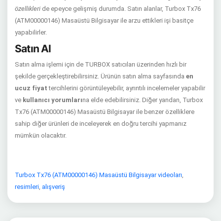
özellikleri
de epeyce gelişmiş durumda. Satın alanlar, Turbox Tx76
(ATM00000146) Masaüstü Bilgisayar ile arzu ettikleri işi basitçe
yapabilirler.
Satın Al
Satın alma işlemi için de TURBOX satıcıları üzerinden hızlı bir
şekilde gerçekleştirebilirsiniz. Ürünün satın alma sayfasında
en
ucuz fiyat
tercihlerini görüntüleyebilir, ayrıntılı incelemeler yapabilir
ve
kullanıcı yorumları
na elde edebilirsiniz. Diğer yandan, Turbox
Tx76 (ATM00000146) Masaüstü Bilgisayar ile benzer özelliklere
sahip diğer ürünleri de inceleyerek en doğru tercihi yapmanız
mümkün olacaktır.
Turbox Tx76 (ATM00000146) Masaüstü Bilgisayar videoları
,
resimleri
,
alışveriş