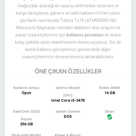
mağazalar aracılığı ile sipariş verilmeden teslimat ve
kargo detaylarını, garanti ve iade haklarını lütfen satıcı
şartlarını vasıtasıyla Turbox Tx76 (ATM00000146)
Masaüstü Bilgisayar nereden alabilirim diye araştırma
yapan ziyaretçilerimiz için
kullanıcı yorumları
ile ürüne
kolay şekilde satın alabilmesinin önünü açıyoruz. Siz de
kendi kullanıcı görüşlerinizi gönderebilir diğer
ziyaretçilerimize deneyimlerinizi aktarabilirsiniz.
ÖNE ÇIKAN ÖZELLİKLER
Kullanım Amacı
İşlemci Modeli
Bellek (RAM)
Oyun
16 GB
(CPU)
Intel Core i5-3470
Sabit Disk (SSD)
İşletim Sistemi
Ekran
DOS
Boyutu
256 GB
Ekran Kartı Modeli
Klavye & Mouse