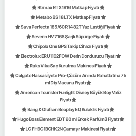
Rtrmax RTX1816 Matkap Fiyatı
Metabo BS 18 LTX Matkap Fiyatı
Sava Perfecta 185/60 R14 82T Yaz Lastiği Fiyatı
Severin HV 7168 Şarjlı Süpürge Fiyatı
Chipolo One GPS Takip Cihazı Fiyatı
Electrolux ERU1102FOW Derin Dondurucu Fiyatı
Raks Vika Saç Kurutma Makinesi Fiyatı
Colgate HassasiÌyete Pro-Çözüm Anında Rahatlatma 75
ml Diş Macunu Fiyatı
American Tourister Funlight Disney Büyük Boy Valiz
Fiyatı
Bang & Olufsen Beoplay EQ Kulaklık Fiyatı
Hugo Boss Element EDT 90 ml Erkek Parfümü Fiyatı
LG FH6G1BCHK2N Çamaşır Makinesi Fiyatı