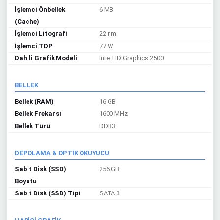
İşlemci Önbellek
6 MB
(Cache)
İşlemci Litografi
22 nm
İşlemci TDP
77 W
Dahili Grafik Modeli
Intel HD Graphics 2500
BELLEK
Bellek (RAM)
16 GB
Bellek Frekansı
1600 MHz
Bellek Türü
DDR3
DEPOLAMA & OPTİK OKUYUCU
Sabit Disk (SSD)
256 GB
Boyutu
Sabit Disk (SSD) Tipi
SATA 3