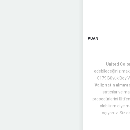
PUAN
United Color
edebileceğiniz maka
0179 Büyük Boy Va
Valiz satın alma
yı
satıcılar ve ma
prosedürlerini lütfen
alabilirim diye m
açıyoruz. Siz de