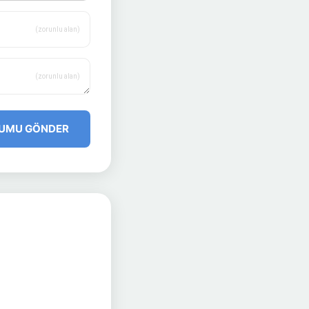
(zorunlu alan)
(zorunlu alan)
UMU GÖNDER