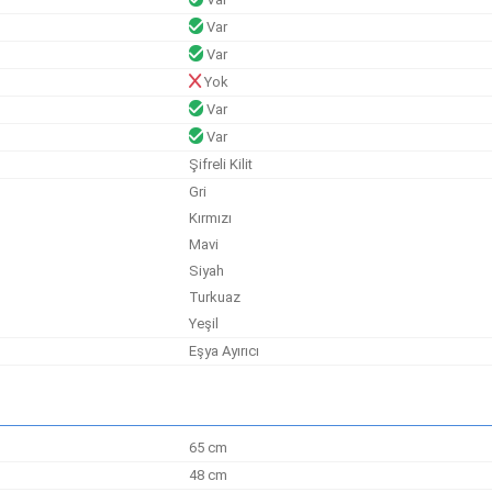
Var
Var
Yok
Var
Var
Şifreli Kilit
Gri
Kırmızı
Mavi
Siyah
Turkuaz
Yeşil
Eşya Ayırıcı
65 cm
48 cm