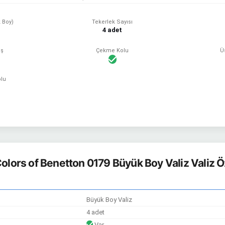
 Boy)
Tekerlek Sayısı
4 adet
ış
Çekme Kolu
Ü
lu
olors of Benetton 0179 Büyük Boy Valiz Valiz Öz
Büyük Boy Valiz
4 adet
Var