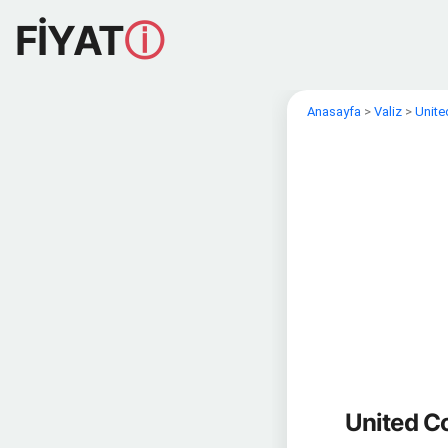
FİYAT
ⓘ
Anasayfa
>
Valiz
>
Unite
United Co