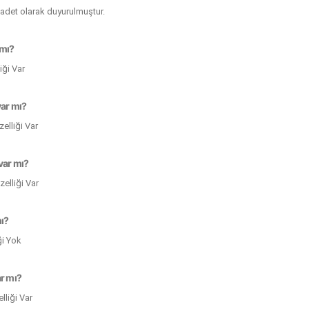
4 adet olarak duyurulmuştur.
 mı?
ği Var
var mı?
elliği Var
var mı?
elliği Var
mı?
ği Yok
ar mı?
lliği Var