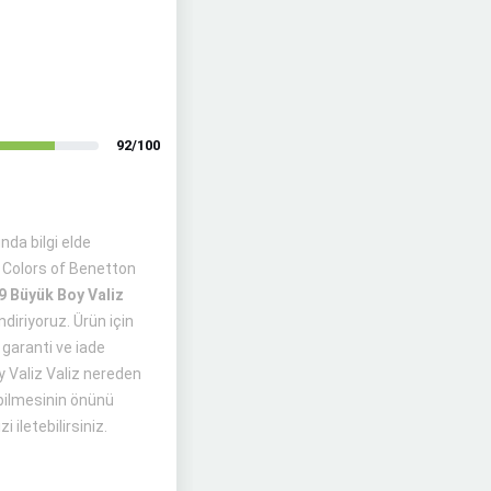
92/100
da bilgi elde
d Colors of Benetton
9 Büyük Boy Valiz
ndiriyoruz. Ürün için
 garanti ve iade
oy Valiz Valiz nereden
ebilmesinin önünü
 iletebilirsiniz.