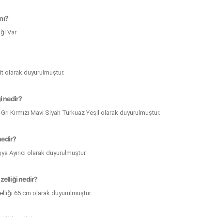
 mı?
iği Var
Kilit olarak duyurulmuştur.
i nedir?
 Gri Kırmızı Mavi Siyah Turkuaz Yeşil olarak duyurulmuştur.
nedir?
Eşya Ayırıcı olarak duyurulmuştur.
elliği nedir?
lliği 65 cm olarak duyurulmuştur.