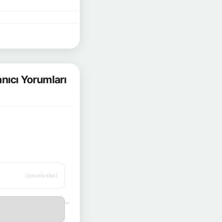
nıcı Yorumları
(zorunlu alan)