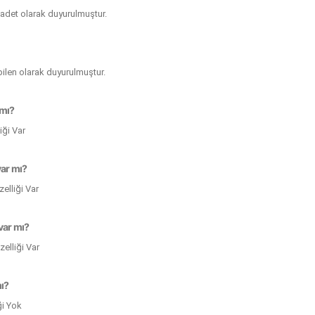
4 adet olarak duyurulmuştur.
ilen olarak duyurulmuştur.
 mı?
ği Var
var mı?
elliği Var
var mı?
elliği Var
mı?
ği Yok