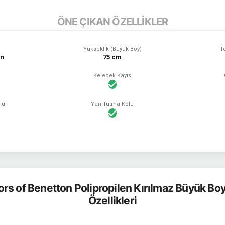
ÖNE ÇIKAN ÖZELLİKLER
Yükseklik (Büyük Boy)
T
en
75 cm
i
Kelebek Kayış
lu
Yan Tutma Kolu
ors of Benetton Polipropilen Kırılmaz Büyük Boy 
Özellikleri