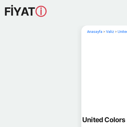
FİYAT
ⓘ
Anasayfa
>
Valiz
>
Unite
United Colors 