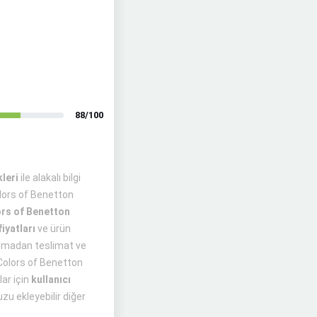
88/100
kleri
ile alakalı bilgi
olors of Benetton
rs of Benetton
fiyatları
ve ürün
pılmadan teslimat ve
d Colors of Benetton
lar için
kullanıcı
zu ekleyebilir diğer