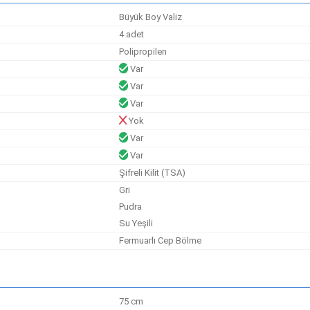
Büyük Boy Valiz
4 adet
Polipropilen
Var
Var
Var
Yok
Var
Var
Şifreli Kilit (TSA)
Gri
Pudra
Su Yeşili
Fermuarlı Cep Bölme
75 cm