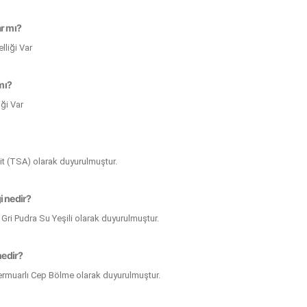
ar mı?
lliği Var
 mı?
iği Var
Kilit (TSA) olarak duyurulmuştur.
i nedir?
 Gri Pudra Su Yeşili olarak duyurulmuştur.
nedir?
 Fermuarlı Cep Bölme olarak duyurulmuştur.