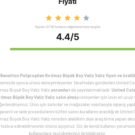
Fiyatı
Yapılan 23709 kullanıcı değerlendirmesine göre
4.4/5
Benetton Polipropilen Kırılmaz Büyük Boy Valiz Valiz fiyatı ve özelli
itemizde ayrıca ürünü deneyimleyenler tarafından gönderilen United C
rılmaz Büyük Boy Valiz Valiz
yorumları
da yayınlanmaktadır.
United Colo
rılmaz Büyük Boy Valiz Valiz satın alma
yı isteyenler için ürün en ucuz
ğerlendiriyoruz. Ürün için satıcılar ve mağazalar vasıtasıyla sipariş ya
garanti ve iade prosedürlerini lütfen satıcı kurallarını aracılığı ile Unite
ılmaz Büyük Boy Valiz Valiz nereden alabilirim diye araştırma yapan alıcı
 hızlıca edinebilmesinin önünü açıyoruz. Siz de kendi kullanıcı yorumunu
kullanıcılara tecrübelerinizi iletebilirsiniz.