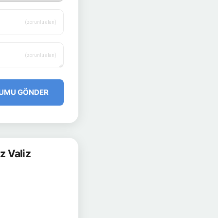
(zorunlu alan)
(zorunlu alan)
UMU GÖNDER
z Valiz