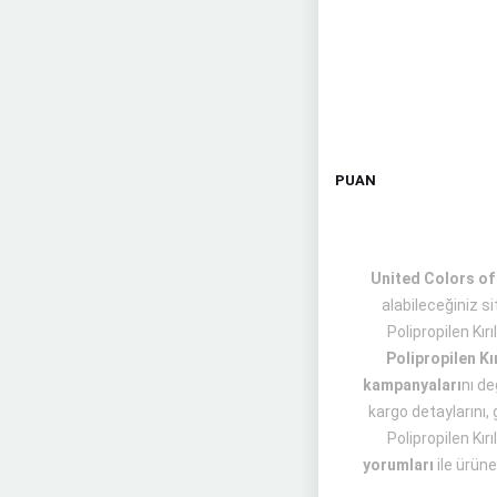
PUAN
United Colors of 
alabileceğiniz s
Polipropilen Kı
Polipropilen Kı
kampanyaları
nı de
kargo detaylarını, 
Polipropilen Kır
yorumları
ile ürüne