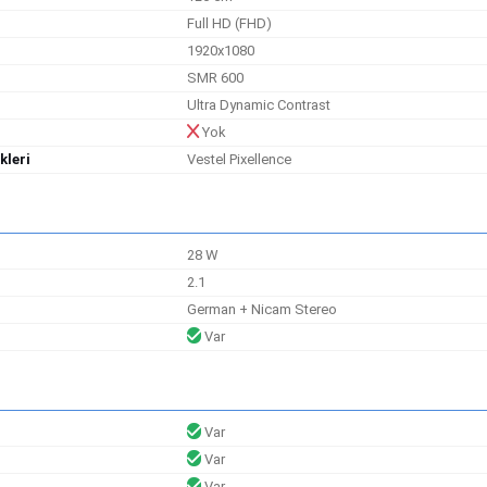
Full HD (FHD)
1920x1080
)
SMR 600
Ultra Dynamic Contrast
Yok
kleri
Vestel Pixellence
28 W
2.1
German + Nicam Stereo
Var
Var
Var
Var