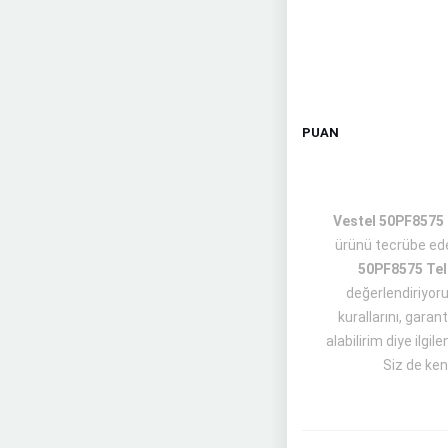
PUAN
Vestel 50PF8575 T
ürünü tecrübe ed
50PF8575 Tel
değerlendiriyoru
kurallarını, garan
alabilirim diye ilgile
Siz de kend