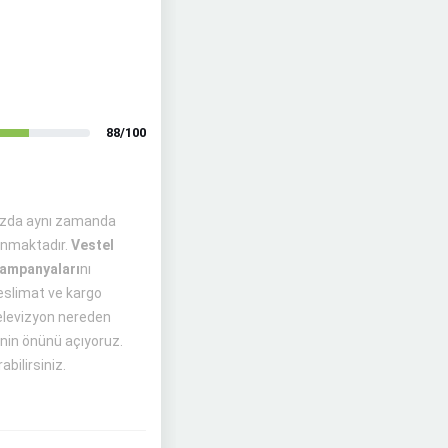
88/100
mızda aynı zamanda
nmaktadır.
Vestel
ampanyaları
nı
teslimat ve kargo
 Televizyon nereden
inin önünü açıyoruz.
abilirsiniz.