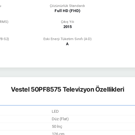
u
Çözünürlük Standardı
Full HD (FHD)
(RMS)
Çıkış Yılı
2015
VB-S2)
Eski Enerji Tüketim Sınıfı (A-D)
A
Vestel 50PF8575 Televizyon Özellikleri
LED
Düz (Flat)
50 İnç
126 cm