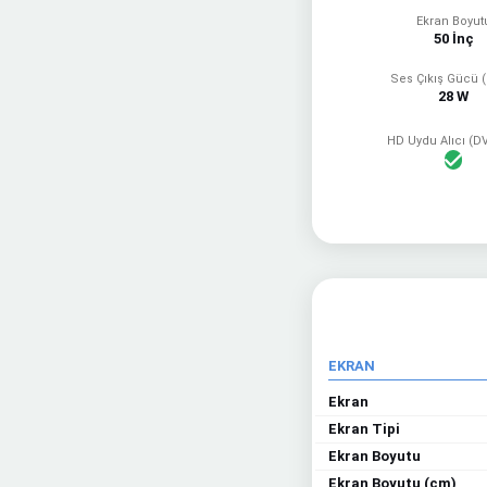
Ekran Boyut
50 İnç
Ses Çıkış Gücü 
28 W
HD Uydu Alıcı (D
EKRAN
Ekran
Ekran Tipi
Ekran Boyutu
Ekran Boyutu (cm)