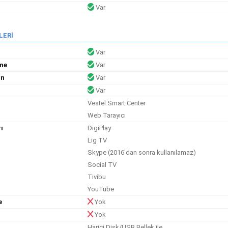
Var
LERİ
Var
rme
Var
un
Var
Var
Vestel Smart Center
Web Tarayıcı
ı
DigiPlay
Lig TV
Skype (2016'dan sonra kullanılamaz)
Social TV
Tivibu
YouTube
e
Yok
Yok
Harici Disk/USB Bellek ile