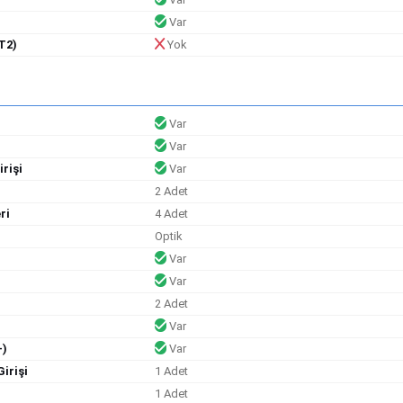
)
Var
T2)
Yok
Var
Var
rişi
Var
2 Adet
ri
4 Adet
Optik
Var
Var
2 Adet
Var
+)
Var
irişi
1 Adet
1 Adet