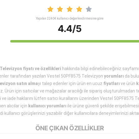
Yapılan 22404 kullanıcı değerlendirmesine göre
4.4/5
elevizyon fiyatı ve özellikleri
hakkında bilgi edinebileceğiniz sayfa
enler tarafından yazılan Vestel 50PF8575 Televizyon
yorumları
da bulu
evizyon satın alma
yı talep edenler için ürün en ucuz
fiyatları
ve ürün
k
z. Ürün için satıcılar ve mağazalar aracılığı ile sipariş oluşturulmadan 
ti ve iade haklarını lütfen satıcı kurallarını üzerinden Vestel 50PF8575
nen alıcılar için
kullanıcı yorumları
ile ürüne güvenli şekilde erişebilmes
i kullanıcı görüşlerinizi yazabilir diğer kullanıcılara deneyimlerinizi aktar
ÖNE ÇIKAN ÖZELLİKLER