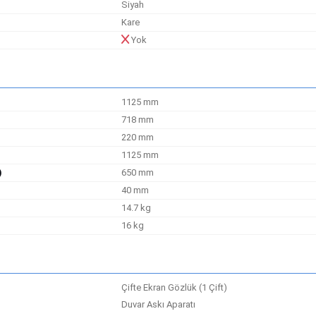
Siyah
Kare
Yok
1125 mm
718 mm
220 mm
1125 mm
)
650 mm
40 mm
14.7 kg
16 kg
Çifte Ekran Gözlük (1 Çift)
Duvar Askı Aparatı