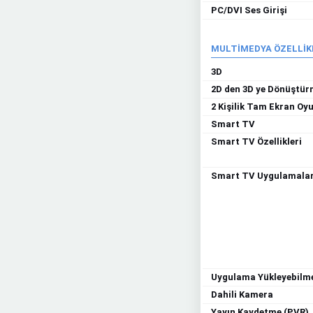
PC/DVI Ses Girişi
MULTİMEDYA ÖZELLİK
3D
2D den 3D ye Dönüştü
2 Kişilik Tam Ekran Oy
Smart TV
Smart TV Özellikleri
Smart TV Uygulamalar
Uygulama Yükleyebilm
Dahili Kamera
Yayın Kaydetme (PVR)