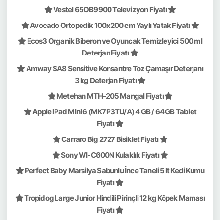
Vestel 65OB9900 Televizyon Fiyatı
Avocado Ortopedik 100x200 cm Yaylı Yatak Fiyatı
Ecos3 Organik Biberon ve Oyuncak Temizleyici 500 ml
Deterjan Fiyatı
Amway SA8 Sensitive Konsantre Toz Çamaşır Deterjanı
3 kg Deterjan Fiyatı
Metehan MTH-205 Mangal Fiyatı
Apple iPad Mini 6 (MK7P3TU/A) 4 GB / 64 GB Tablet
Fiyatı
Carraro Big 2727 Bisiklet Fiyatı
Sony WI-C600N Kulaklık Fiyatı
Perfect Baby Marsilya Sabunlu İnce Taneli 5 lt Kedi Kumu
Fiyatı
Tropidog Large Junior Hindili Pirinçli 12 kg Köpek Maması
Fiyatı