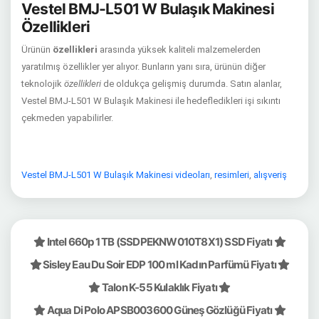
Vestel BMJ-L501 W Bulaşık Makinesi
Özellikleri
Ürünün
özellikleri
arasında yüksek kaliteli malzemelerden
yaratılmış özellikler yer alıyor. Bunların yanı sıra, ürünün diğer
teknolojik
özellikleri
de oldukça gelişmiş durumda. Satın alanlar,
Vestel BMJ-L501 W Bulaşık Makinesi ile hedefledikleri işi sıkıntı
çekmeden yapabilirler.
Vestel BMJ-L501 W Bulaşık Makinesi videoları
,
resimleri
,
alışveriş
Intel 660p 1 TB (SSDPEKNW010T8X1) SSD Fiyatı
Sisley Eau Du Soir EDP 100 ml Kadın Parfümü Fiyatı
Talon K-55 Kulaklık Fiyatı
Aqua Di Polo APSB003600 Güneş Gözlüğü Fiyatı