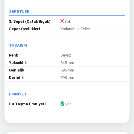
SEPETLER
3. Sepet (Çatal/Bıçak)
Yok
Sepet Özellikleri
Katlanabilir Teller
TASARIM
Renk
Beyaz
Yükseklik
845 mm
Genişlik
596 mm
Derinlik
598 mm
EMNİYET
Su Taşma Emniyeti
Var