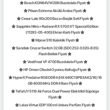
Bosch KDN64VW20N Buzdolabı Fiyatı
Pilsan Extreme Akülü Araba Fiyatı
Cesur Lale 90x200 Baza+Başlık Seti Fiyatı
Sapphire Nitro+ Radeon RX 5700 XT Special Edition
(11293-05-40G) Ekran Kartı Fiyatı
Mpow S10 Kulaklık Fiyatı
Sandisk Cruzer Switch 32 GB (SDCZ52-032G-B35)
Flash Bellek Fiyatı
Vestfrost VF 4700 Buzdolabı Fiyatı
HP Omen Citadel Oyuncu Koltuğu Fiyatı
HyperX Predator RGB DDR4 (HX440C19PB3AK2/16) 16
GB 4000 MHz DDR4 Ram Fiyatı
Tefal UY5119 Air Force Dual Power Elektrikli Süpürge
Fiyatı
Lelas Virtue EDP 100 ml Unisex Parfüm Fiyatı