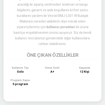
aracılığı ile sipariş verilmeden teslimat ve kargo
bilgilerini, garanti ve iade koşullarını lütfen satıcı
kurallarını yardımı ile Vestel BMJ-L501 W Bulaşık
Makinesi nereden alabilirim diye merak eden
ziyaretçilerimiz için
kullanıcı yorumları
ile ürüne
basitçe erişebilmesinin önünü açıyoruz. Siz de kendi
kullanıcı tecrübenizi gönderebilir diğer kullanıcılara
rehber olabilirsiniz.
ÖNE ÇIKAN ÖZELLİKLER
Kullanım Tipi
Enerji Sınıfı
Kapasite
Solo
A+
12 Kişi
Program Sayısı
5 program