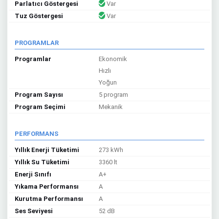
Parlatıcı Göstergesi
Var
Tuz Göstergesi
Var
PROGRAMLAR
Programlar
Ekonomik
Hızlı
Yoğun
Program Sayısı
5 program
Program Seçimi
Mekanik
PERFORMANS
Yıllık Enerji Tüketimi
273 kWh
Yıllık Su Tüketimi
3360 lt
Enerji Sınıfı
A+
Yıkama Performansı
A
Kurutma Performansı
A
Ses Seviyesi
52 dB