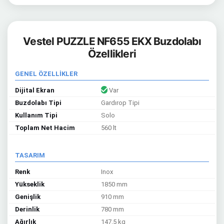
Vestel PUZZLE NF655 EKX Buzdolabı
Özellikleri
GENEL ÖZELLİKLER
Dijital Ekran
Var
Buzdolabı Tipi
Gardırop Tipi
Kullanım Tipi
Solo
Toplam Net Hacim
560 lt
TASARIM
Renk
Inox
Yükseklik
1850 mm
Genişlik
910 mm
Derinlik
780 mm
Ağırlık
147.5 kg