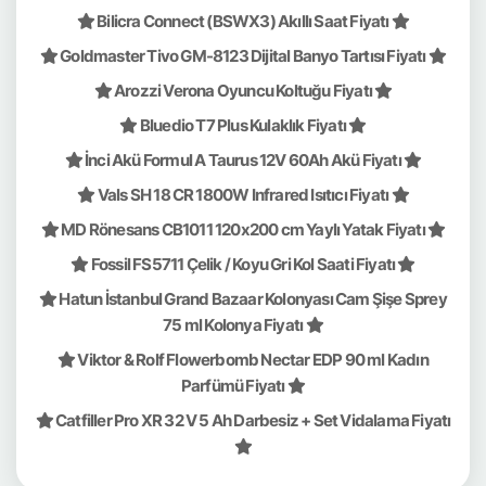
Bilicra Connect (BSWX3) Akıllı Saat Fiyatı
Goldmaster Tivo GM-8123 Dijital Banyo Tartısı Fiyatı
Arozzi Verona Oyuncu Koltuğu Fiyatı
Bluedio T7 Plus Kulaklık Fiyatı
İnci Akü Formul A Taurus 12V 60Ah Akü Fiyatı
Vals SH 18 CR 1800W Infrared Isıtıcı Fiyatı
MD Rönesans CB1011 120x200 cm Yaylı Yatak Fiyatı
Fossil FS5711 Çelik / Koyu Gri Kol Saati Fiyatı
Hatun İstanbul Grand Bazaar Kolonyası Cam Şişe Sprey
75 ml Kolonya Fiyatı
Viktor & Rolf Flowerbomb Nectar EDP 90 ml Kadın
Parfümü Fiyatı
Catfiller Pro XR 32 V 5 Ah Darbesiz + Set Vidalama Fiyatı