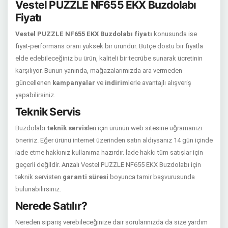
Vestel PUZZLE NF655 EKX Buzdolabı
Fiyatı
Vestel PUZZLE NF655 EKX Buzdolabı fiyatı
konusunda ise
fiyat-performans oranı yüksek bir üründür. Bütçe dostu bir fiyatla
elde edebileceğiniz bu ürün, kaliteli bir tecrübe sunarak ücretinin
karşılıyor. Bunun yanında, mağazalarımızda ara vermeden
güncellenen
kampanyalar
ve
indirim
lerle avantajlı alışveriş
yapabilirsiniz.
Teknik Servis
Buzdolabı
teknik servis
leri için ürünün web sitesine uğramanızı
öneririz. Eğer ürünü internet üzerinden satın aldıysanız 14 gün içinde
iade etme hakkınız kullanıma hazırdır. İade hakkı tüm satışlar için
geçerli değildir. Arızalı Vestel PUZZLE NF655 EKX Buzdolabı için
teknik servisten
garanti süresi
boyunca tamir başvurusunda
bulunabilirsiniz.
Nerede Satılır?
Nereden sipariş verebileceğinize dair sorularınızda da size yardım