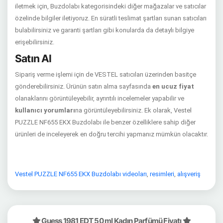
iletmek için, Buzdolabı kategorisindeki diğer mağazalar ve satıcılar
özelinde bilgiler iletiyoruz. En süratli teslimat şartları sunan satıcıları
bulabilirsiniz ve garanti şartları gibi konularda da detaylı bilgiye
erişebilirsiniz.
Satın Al
Sipariş verme işlemi için de VESTEL satıcıları üzerinden basitçe
gönderebilirsiniz. Ürünün satın alma sayfasında
en ucuz fiyat
olanaklarını görüntüleyebilir, ayrıntılı incelemeler yapabilir ve
kullanıcı yorumları
na görüntüleyebilirsiniz. Ek olarak, Vestel
PUZZLE NF655 EKX Buzdolabı ile benzer özelliklere sahip diğer
ürünleri de inceleyerek en doğru tercihi yapmanız mümkün olacaktır.
Vestel PUZZLE NF655 EKX Buzdolabı videoları
,
resimleri
,
alışveriş
Guess 1981 EDT 50 ml Kadın Parfümü Fiyatı