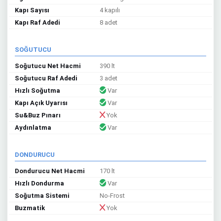
Kapı Sayısı
4 kapılı
Kapı Raf Adedi
8 adet
SOĞUTUCU
Soğutucu Net Hacmi
390 lt
Soğutucu Raf Adedi
3 adet
Hızlı Soğutma
Var
Kapı Açık Uyarısı
Var
Su&Buz Pınarı
Yok
Aydınlatma
Var
DONDURUCU
Dondurucu Net Hacmi
170 lt
Hızlı Dondurma
Var
Soğutma Sistemi
No-Frost
Buzmatik
Yok