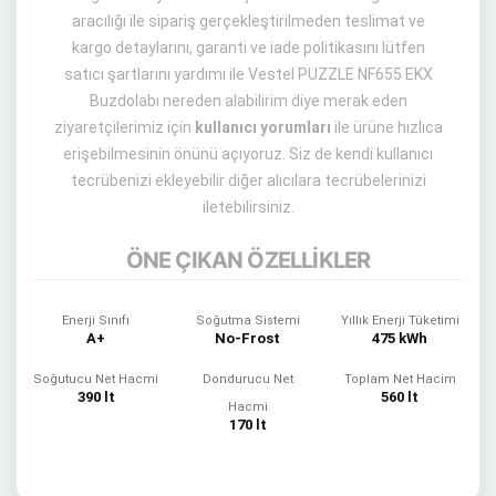
aracılığı ile sipariş gerçekleştirilmeden teslimat ve
kargo detaylarını, garanti ve iade politikasını lütfen
satıcı şartlarını yardımı ile Vestel PUZZLE NF655 EKX
Buzdolabı nereden alabilirim diye merak eden
ziyaretçilerimiz için
kullanıcı yorumları
ile ürüne hızlıca
erişebilmesinin önünü açıyoruz. Siz de kendi kullanıcı
tecrübenizi ekleyebilir diğer alıcılara tecrübelerinizi
iletebilirsiniz.
ÖNE ÇIKAN ÖZELLİKLER
Enerji Sınıfı
Soğutma Sistemi
Yıllık Enerji Tüketimi
A+
No-Frost
475 kWh
Soğutucu Net Hacmi
Dondurucu Net
Toplam Net Hacim
390 lt
560 lt
Hacmi
170 lt