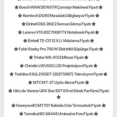
Bosch WAW28760TR Çamaşır Makinesi Fiyatı
Ramtech DG60 Masaüstü Bilgisayar Fiyatı
Einhell DSS 260/2 Somun Sıkma Fiyatı
Lenovo V15 82C70061TX Notebook Fiyatı
Einhell TE-CD 12 X Li Vidalama Fiyatı
Fakir Starky Pro 700 W Elektrikli Süpürge Fiyatı
Tristar MX-4152 Mikser Fiyatı
Christie LWU502 LCD Projeksiyon Fiyatı
Toshiba 43UL2163DT (20275987) Televizyon Fiyatı
MTC MT-37 Uydu Alıcısı Fiyatı
Ulric de Varens UDV Star EDT 60 ml Erkek Parfümü Fiyatı
Honeywell CMT707 Kablolu Oda Termostatı Fiyatı
Termikel BO S6448 I Ankastre Fırın Fiyatı