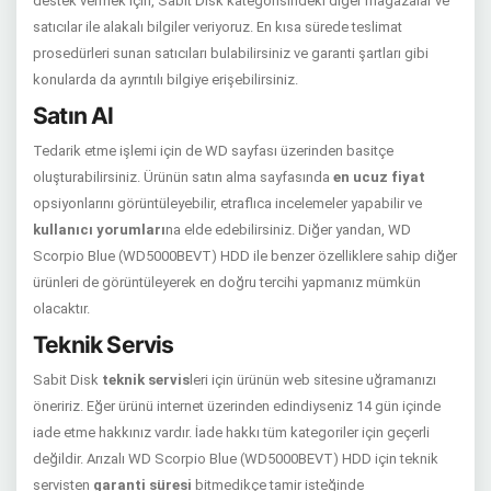
destek vermek için, Sabit Disk kategorisindeki diğer mağazalar ve
satıcılar ile alakalı bilgiler veriyoruz. En kısa sürede teslimat
prosedürleri sunan satıcıları bulabilirsiniz ve garanti şartları gibi
konularda da ayrıntılı bilgiye erişebilirsiniz.
Satın Al
Tedarik etme işlemi için de WD sayfası üzerinden basitçe
oluşturabilirsiniz. Ürünün satın alma sayfasında
en ucuz fiyat
opsiyonlarını görüntüleyebilir, etraflıca incelemeler yapabilir ve
kullanıcı yorumları
na elde edebilirsiniz. Diğer yandan, WD
Scorpio Blue (WD5000BEVT) HDD ile benzer özelliklere sahip diğer
ürünleri de görüntüleyerek en doğru tercihi yapmanız mümkün
olacaktır.
Teknik Servis
Sabit Disk
teknik servis
leri için ürünün web sitesine uğramanızı
öneririz. Eğer ürünü internet üzerinden edindiyseniz 14 gün içinde
iade etme hakkınız vardır. İade hakkı tüm kategoriler için geçerli
değildir. Arızalı WD Scorpio Blue (WD5000BEVT) HDD için teknik
servisten
garanti süresi
bitmedikçe tamir isteğinde