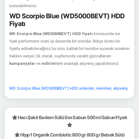
bulunabilirsiniz.
WD Scorpio Blue (WD5000BEVT) HDD
Fiyatı
WD Scorpio Blue (WD5000BEVT) HDD fiyatı
konusunda ise
fiyat-performans oranı iyi durumda bir üründür. Bütçe dostu bir
fiyatla edinebileceğiniz bu ürün, kaliteli bir tecrübe sunarak ücretinin
hakkını veriyor. Ek olarak, sayfamızda sürekli güncellenen
kampanyalar
ve
indirim
lerle avantajlı alışveriş yapabilirsiniz.
WD Scorpio Blue (WD5000BEVT) HDD videoları
,
resimleri
,
alışveriş
Hacı Şakir Badem Sütü Sıvı Sabun 500 ml Sabun Fiyatı
Hipp 1 Organik Combiotic 800 gr 800 gr Bebek Sütü