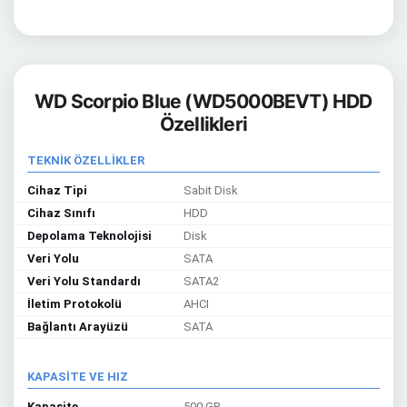
WD Scorpio Blue (WD5000BEVT) HDD
Özellikleri
TEKNİK ÖZELLİKLER
Cihaz Tipi
Sabit Disk
Cihaz Sınıfı
HDD
Depolama Teknolojisi
Disk
Veri Yolu
SATA
Veri Yolu Standardı
SATA2
İletim Protokolü
AHCI
Bağlantı Arayüzü
SATA
KAPASİTE VE HIZ
Kapasite
500 GB