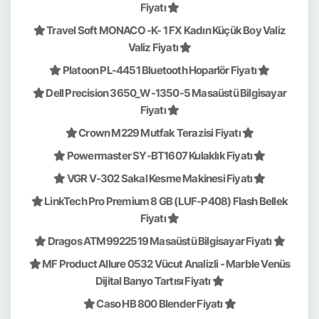
Fiyatı
Travel Soft MONACO -K- 1 FX Kadın Küçük Boy Valiz
Valiz Fiyatı
Platoon PL-4451 Bluetooth Hoparlör Fiyatı
Dell Precision 3650_W-1350-5 Masaüstü Bilgisayar
Fiyatı
Crown M229 Mutfak Terazisi Fiyatı
Powermaster SY-BT1607 Kulaklık Fiyatı
VGR V-302 Sakal Kesme Makinesi Fiyatı
LinkTech Pro Premium 8 GB (LUF-P408) Flash Bellek
Fiyatı
Dragos ATM9922519 Masaüstü Bilgisayar Fiyatı
MF Product Allure 0532 Vücut Analizli - Marble Venüs
Dijital Banyo Tartısı Fiyatı
Caso HB 800 Blender Fiyatı