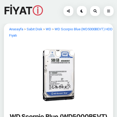
FİYAT
ⓘ
Anasayfa
>
Sabit Disk
>
WD
>
WD Scorpio Blue (WD5000BEVT) HDD
Fiyatı
WD Scorpio Blue (WD5000BEVT)