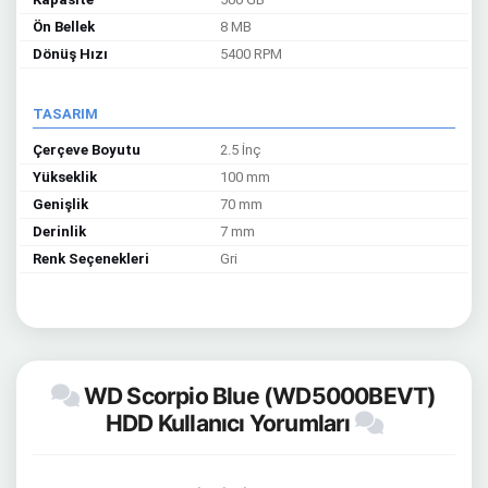
Ön Bellek
8 MB
Dönüş Hızı
5400 RPM
TASARIM
Çerçeve Boyutu
2.5 İnç
Yükseklik
100 mm
Genişlik
70 mm
Derinlik
7 mm
Renk Seçenekleri
Gri
WD Scorpio Blue (WD5000BEVT)
HDD Kullanıcı Yorumları