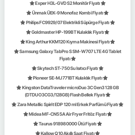
Exper H3L-GVD S2 Monitör Fiyatı
Ünmak ÜEK-9 Monofaz Kombi Fiyatı
Philips FC9929/07 Elektrikli Süpürge Fiyatı
Goldmaster HP-199BT Kulaklık Fiyatı
King Arthur KKM120 Kıyma Makinesi Fiyatı
Samsung Galaxy TabPro S SM-W707 LTE 4G Tablet
Fiyatı
Skytech ST-750 Su Isıtıcı Fiyatı
Pioneer SE-MJ771BT Kulaklık Fiyatı
Kingston DataTraveler microDuo 3C Gen3 128 GB
(DTDUO3CG3/128GB) Flash Bellek Fiyatı
Zara Metallic Spirit EDP 120 ml Erkek Parfümü Fiyatı
Midea MF-CN55A Air Fryer Fritöz Fiyatı
Taurus 918980000 Ütü Fiyatı
Kallow Q10 Akıllı Saat Fiyatı