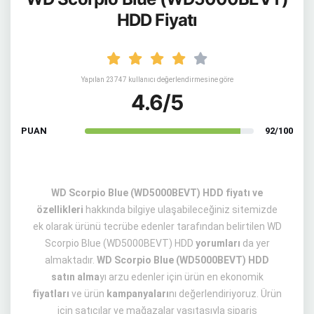
HDD Fiyatı
Yapılan 23747 kullanıcı değerlendirmesine göre
4.6/5
PUAN
92/100
WD Scorpio Blue (WD5000BEVT) HDD fiyatı ve
özellikleri
hakkında bilgiye ulaşabileceğiniz sitemizde
ek olarak ürünü tecrübe edenler tarafından belirtilen WD
Scorpio Blue (WD5000BEVT) HDD
yorumları
da yer
almaktadır.
WD Scorpio Blue (WD5000BEVT) HDD
satın alma
yı arzu edenler için ürün en ekonomik
fiyatları
ve ürün
kampanyaları
nı değerlendiriyoruz. Ürün
için satıcılar ve mağazalar vasıtasıyla sipariş