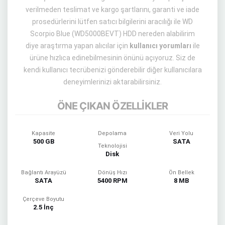
verilmeden teslimat ve kargo şartlarını, garanti ve iade
prosedürlerini lütfen satıcı bilgilerini aracılığı ile WD
Scorpio Blue (WD5000BEVT) HDD nereden alabilirim
diye araştırma yapan alıcılar için
kullanıcı yorumları
ile
ürüne hızlıca edinebilmesinin önünü açıyoruz. Siz de
kendi kullanıcı tecrübenizi gönderebilir diğer kullanıcılara
deneyimlerinizi aktarabilirsiniz.
ÖNE ÇIKAN ÖZELLİKLER
Kapasite
Depolama
Veri Yolu
500 GB
SATA
Teknolojisi
Disk
Bağlantı Arayüzü
Dönüş Hızı
Ön Bellek
SATA
5400 RPM
8 MB
Çerçeve Boyutu
2.5 İnç