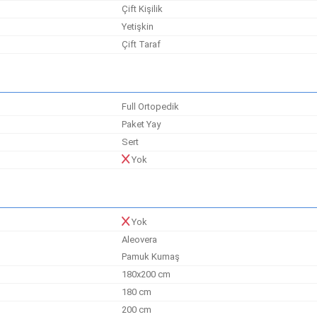
Çift Kişilik
Yetişkin
Çift Taraf
Full Ortopedik
Paket Yay
Sert
Yok
Yok
Aleovera
Pamuk Kumaş
180x200 cm
180 cm
200 cm