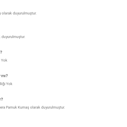
y olarak duyurulmuştur.
ak duyurulmuştur.
ı?
i Yok
r mı?
liği Yok
r?
vera Pamuk Kumaş olarak duyurulmuştur.