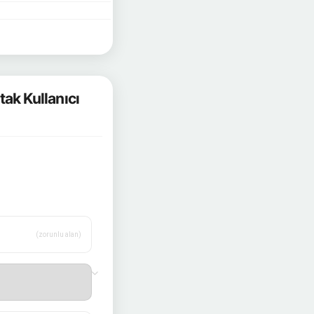
ak Kullanıcı
(zorunlu alan)