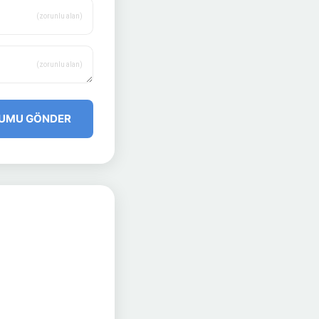
(zorunlu alan)
(zorunlu alan)
UMU GÖNDER