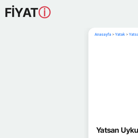
FİYAT
ⓘ
Anasayfa
>
Yatak
>
Yats
Yatsan Uyku