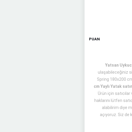
PUAN
Yatsan Uykucu
ulaşabileceğiniz s
Spring 180x200 cm
cm Yaylı Yatak satı
Ürün için satıcıla
haklarını lütfen sat
alabilirim diye 
açıyoruz. Siz de k