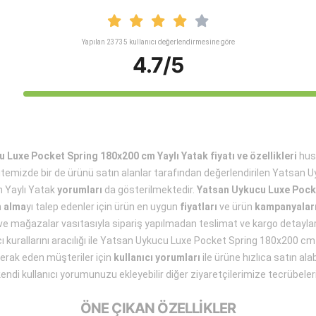
Yapılan 23735 kullanıcı değerlendirmesine göre
4.7/5
 Luxe Pocket Spring 180x200 cm Yaylı Yatak fiyatı ve özellikleri
hus
itemizde bir de ürünü satın alanlar tarafından değerlendirilen Yatsan
 Yaylı Yatak
yorumları
da gösterilmektedir.
Yatsan Uykucu Luxe Pock
n alma
yı talep edenler için ürün en uygun
fiyatları
ve ürün
kampanyalar
r ve mağazalar vasıtasıyla sipariş yapılmadan teslimat ve kargo detayları
ıcı kurallarını aracılığı ile Yatsan Uykucu Luxe Pocket Spring 180x200 c
merak eden müşteriler için
kullanıcı yorumları
ile ürüne hızlıca satın al
endi kullanıcı yorumunuzu ekleyebilir diğer ziyaretçilerimize tecrübelerini
ÖNE ÇIKAN ÖZELLİKLER