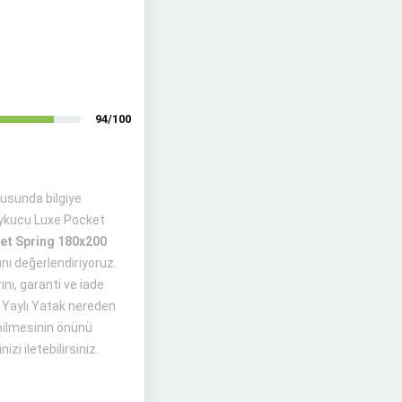
94/100
usunda bilgiye
 Uykucu Luxe Pocket
et Spring 180x200
ı
nı değerlendiriyoruz.
nı, garanti ve iade
m Yaylı Yatak nereden
abilmesinin önünü
zi iletebilirsiniz.