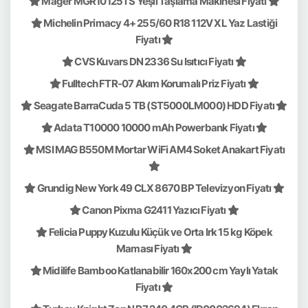
Mager MGR10125TS Yeşil Taşlama Makinesi Fiyatı
Michelin Primacy 4+ 255/60 R18 112V XL Yaz Lastiği
Fiyatı
CVS Kuvars DN 2336 Su Isıtıcı Fiyatı
Fulltech FTR-07 Akım Korumalı Priz Fiyatı
Seagate BarraCuda 5 TB (ST5000LM000) HDD Fiyatı
Adata T10000 10000 mAh Powerbank Fiyatı
MSI MAG B550M Mortar WiFi AM4 Soket Anakart Fiyatı
Grundig New York 49 CLX 8670 BP Televizyon Fiyatı
Canon Pixma G2411 Yazıcı Fiyatı
Felicia Puppy Kuzulu Küçük ve Orta Irk 15 kg Köpek
Maması Fiyatı
Midilife Bamboo Katlanabilir 160x200 cm Yaylı Yatak
Fiyatı