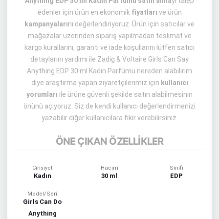
Anything EDP 30 ml Kadın Parfümü satın alma
yı talep
edenler için ürün en ekonomik
fiyatları
ve ürün
kampanyaları
nı değerlendiriyoruz. Ürün için satıcılar ve
mağazalar üzerinden sipariş yapılmadan teslimat ve
kargo kurallarını, garanti ve iade koşullarını lütfen satıcı
detaylarını yardımı ile Zadig & Voltaire Girls Can Say
Anything EDP 30 ml Kadın Parfümü nereden alabilirim
diye araştırma yapan ziyaretçilerimiz için
kullanıcı
yorumları
ile ürüne güvenli şekilde satın alabilmesinin
önünü açıyoruz. Siz de kendi kullanıcı değerlendirmenizi
yazabilir diğer kullanıcılara fikir verebilirsiniz.
ÖNE ÇIKAN ÖZELLİKLER
Cinsiyet
Hacim
Sınıfı
Kadın
30 ml
EDP
Model/Seri
Girls Can Do
Anything