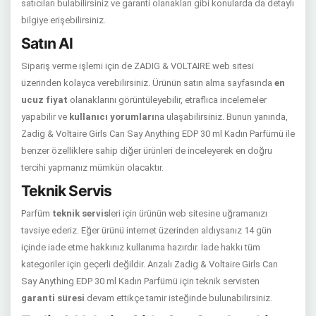
satıcıları bulabilirsiniz ve garanti olanakları gibi konularda da detaylı
bilgiye erişebilirsiniz.
Satın Al
Sipariş verme işlemi için de ZADIG & VOLTAIRE web sitesi
üzerinden kolayca verebilirsiniz. Ürünün satın alma sayfasında
en
ucuz fiyat
olanaklarını görüntüleyebilir, etraflıca incelemeler
yapabilir ve
kullanıcı yorumları
na ulaşabilirsiniz. Bunun yanında,
Zadig & Voltaire Girls Can Say Anything EDP 30 ml Kadın Parfümü ile
benzer özelliklere sahip diğer ürünleri de inceleyerek en doğru
tercihi yapmanız mümkün olacaktır.
Teknik Servis
Parfüm
teknik servis
leri için ürünün web sitesine uğramanızı
tavsiye ederiz. Eğer ürünü internet üzerinden aldıysanız 14 gün
içinde iade etme hakkınız kullanıma hazırdır. İade hakkı tüm
kategoriler için geçerli değildir. Arızalı Zadig & Voltaire Girls Can
Say Anything EDP 30 ml Kadın Parfümü için teknik servisten
garanti süresi
devam ettikçe tamir isteğinde bulunabilirsiniz.