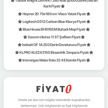
Turbox Knight Zen N R7 240 4GB (ID0002694) Ekran
Kartı Fiyatı
Heyner 2D 70x180 cm Visco Yatak Fiyatı
Logitech G512 Carbon Blue Klavye Fiyatı
Blue House BH016SM Buharlı Mop Fiyatı
Daxom Ukdax 11 ST Şofben Fiyatı
Indesit OF 1A 250 Derin Dondurucu Fiyatı
KLPRO KLEZ43150 Eksantrik Zımpara Fiyatı
Immergas Maior Eolo 32 4 E Kombi Fiyatı
Sitede yer alan tüm bilgiler internetteki kaynaklardan
derlenmiştir. Ürün bilgilerinde ve fiyat bilgilerinde