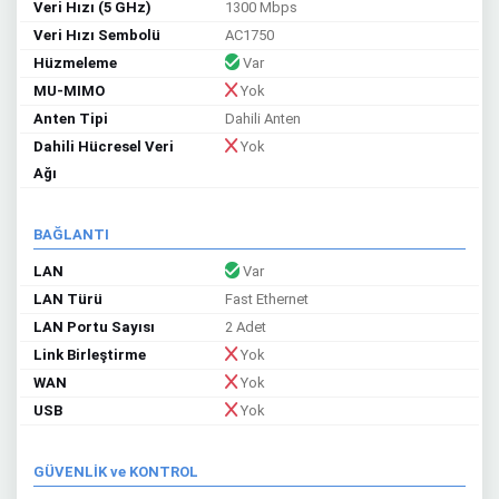
Veri Hızı (5 GHz)
1300 Mbps
Veri Hızı Sembolü
AC1750
Hüzmeleme
Var
MU-MIMO
Yok
Anten Tipi
Dahili Anten
Dahili Hücresel Veri
Yok
Ağı
BAĞLANTI
LAN
Var
LAN Türü
Fast Ethernet
LAN Portu Sayısı
2 Adet
Link Birleştirme
Yok
WAN
Yok
USB
Yok
GÜVENLİK ve KONTROL