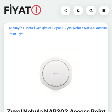
FİYAT
ⓘ
Anasayfa
>
Menzil Genişletici
>
Zyxel
>
Zyxel Nebula NAP303 Access
Point Fiyatı
Zyxel Nebula NAP303 Access Point