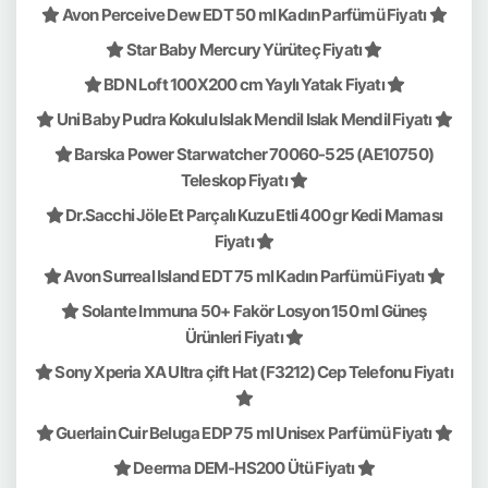
Avon Perceive Dew EDT 50 ml Kadın Parfümü Fiyatı
Star Baby Mercury Yürüteç Fiyatı
BDN Loft 100X200 cm Yaylı Yatak Fiyatı
Uni Baby Pudra Kokulu Islak Mendil Islak Mendil Fiyatı
Barska Power Starwatcher 70060-525 (AE10750)
Teleskop Fiyatı
Dr.Sacchi Jöle Et Parçalı Kuzu Etli 400 gr Kedi Maması
Fiyatı
Avon Surreal Island EDT 75 ml Kadın Parfümü Fiyatı
Solante Immuna 50+ Fakör Losyon 150 ml Güneş
Ürünleri Fiyatı
Sony Xperia XA Ultra çift Hat (F3212) Cep Telefonu Fiyatı
Guerlain Cuir Beluga EDP 75 ml Unisex Parfümü Fiyatı
Deerma DEM-HS200 Ütü Fiyatı