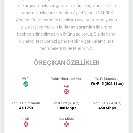
ve kargo detaylarını, garanti ve iade koşullarını lütfen
satıcı detaylarını üzerinden Zyxel Nebula NAP303
Access Point nereden alabilirim diye araştırma yapan
ziyaretçilerimiz için
kullanıcı yorumları
ile ürüne
basitçe edinebilmesinin önünü açıyoruz. Siz de kendi
kullanıcı tecrübenizi gönderebilir diğer kullanıcılara
tecrübelerinizi iletebilirsiniz.
ÖNE ÇIKAN ÖZELLİKLER
Wi-Fi
Dahili Hücresel Veri
Wi-Fi Standardı
Wi-Fi 5 (802.11ac)
Ağı
Veri Hızı Sembolü
Veri Hızı (5 GHz)
Veri Hızı (2.4 GHz)
AC1750
1300 Mbps
450 Mbps
USB
MU-MIMO