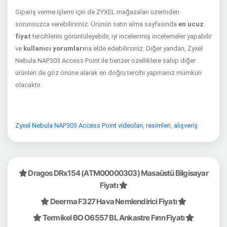
Sipariş verme işlemi için de ZYXEL mağazaları üzerinden
sorunsuzca verebilirsiniz. Ürünün satın alma sayfasında
en ucuz
fiyat
tercihlerini görüntüleyebilir, iyi incelenmiş incelemeler yapabilir
ve
kullanıcı yorumları
na elde edebilirsiniz. Diğer yandan, Zyxel
Nebula NAP303 Access Point ile benzer özelliklere sahip diğer
ürünleri de göz önüne alarak en doğru tercihi yapmanız mümkün
olacaktır.
Zyxel Nebula NAP303 Access Point videoları
,
resimleri
,
alışveriş
Dragos DRx154 (ATM00000303) Masaüstü Bilgisayar
Fiyatı
Deerma F327 Hava Nemlendirici Fiyatı
Termikel BO O6557 BL Ankastre Fırın Fiyatı