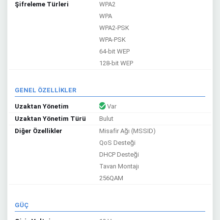
Şifreleme Türleri
WPA2
WPA
WPA2-PSK
WPA-PSK
64-bit WEP
128-bit WEP
GENEL ÖZELLİKLER
Uzaktan Yönetim
Var
Uzaktan Yönetim Türü
Bulut
Diğer Özellikler
Misafir Ağı (MSSID)
QoS Desteği
DHCP Desteği
Tavan Montajı
256QAM
GÜÇ