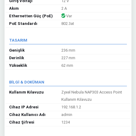
Giriş Voltajı
12 V
Akım
2 A
Ethernetten Güç (PoE)
Var
PoE Standardı
802.3at
TASARIM
Genişlik
236 mm
Derinlik
227 mm
Yükseklik
62 mm
BİLGİ & DOKÜMAN
Kullanım Kılavuzu
Zyxel Nebula NAP303 Access Point
Kullanım Kılavuzu
Cihaz IP Adresi
192.168.1.2
Cihaz Kullanıcı Adı
admin
Cihaz Şifresi
1234