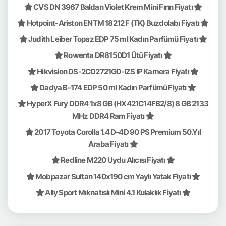
CVS DN 3967 Baldan Violet Krem Mini Fırın Fiyatı
Hotpoint-Ariston ENTM 18212 F (TK) Buzdolabı Fiyatı
Judith Leiber Topaz EDP 75 ml Kadın Parfümü Fiyatı
Rowenta DR8150D1 Ütü Fiyatı
Hikvision DS-2CD2721G0-IZS IP Kamera Fiyatı
Dadya B-174 EDP 50 ml Kadın Parfümü Fiyatı
HyperX Fury DDR4 1x8 GB (HX421C14FB2/8) 8 GB 2133
MHz DDR4 Ram Fiyatı
2017 Toyota Corolla 1.4 D-4D 90 PS Premium 50.Yıl
Araba Fiyatı
Redline M220 Uydu Alıcısı Fiyatı
Mobpazar Sultan 140x190 cm Yaylı Yatak Fiyatı
Ally Sport Mıknatıslı Mini 4.1 Kulaklık Fiyatı