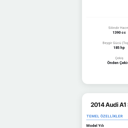
Silindir Hac
1390 cc
Beygir Gücü (To
185 hp
Çekiş
Önden Çekiş
2014 Audi A1 
TEMEL ÖZELLİKLER
Model Yılı