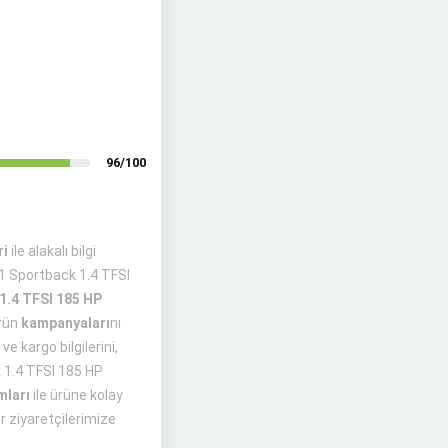
96/100
ri
ile alakalı bilgi
A1 Sportback 1.4 TFSI
1.4 TFSI 185 HP
rün
kampanyaları
nı
e kargo bilgilerini,
k 1.4 TFSI 185 HP
mları
ile ürüne kolay
r ziyaretçilerimize