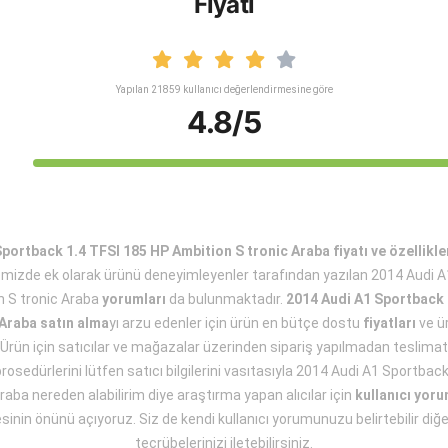
Fiyatı
Yapılan 21859 kullanıcı değerlendirmesine göre
4.8/5
portback 1.4 TFSI 185 HP Ambition S tronic Araba fiyatı ve özellikle
emizde ek olarak ürünü deneyimleyenler tarafından yazılan 2014 Audi 
 S tronic Araba
yorumları
da bulunmaktadır.
2014 Audi A1 Sportback 
 Araba satın alma
yı arzu edenler için ürün en bütçe dostu
fiyatları
ve ü
Ürün için satıcılar ve mağazalar üzerinden sipariş yapılmadan teslimat v
prosedürlerini lütfen satıcı bilgilerini vasıtasıyla 2014 Audi A1 Sportbac
raba nereden alabilirim diye araştırma yapan alıcılar için
kullanıcı yoru
sinin önünü açıyoruz. Siz de kendi kullanıcı yorumunuzu belirtebilir diğe
tecrübelerinizi iletebilirsiniz.