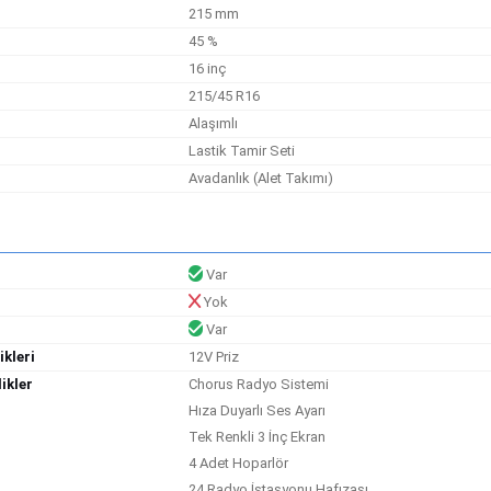
215 mm
45 %
16 inç
215/45 R16
Alaşımlı
i
Lastik Tamir Seti
Avadanlık (Alet Takımı)
Var
Yok
Var
ikleri
12V Priz
ikler
Chorus Radyo Sistemi
Hıza Duyarlı Ses Ayarı
Tek Renkli 3 İnç Ekran
4 Adet Hoparlör
24 Radyo İstasyonu Hafızası