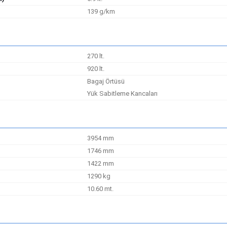
139 g/km
270 lt.
920 lt.
Bagaj Örtüsü
Yük Sabitleme Kancaları
3954 mm
1746 mm
1422 mm
1290 kg
10.60 mt.