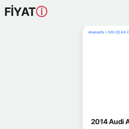
FİYAT
ⓘ
Anasayfa
>
Sıfır (0) km
2014 Audi A