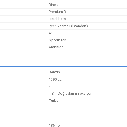
Binek
Premium B
Hatchback
İçten Yanmalı (Standart)
A1
Sportback
Ambition
Benzin
1390 cc
4
TSI - Doğrudan Enjeksiyon
Turbo
185 hp