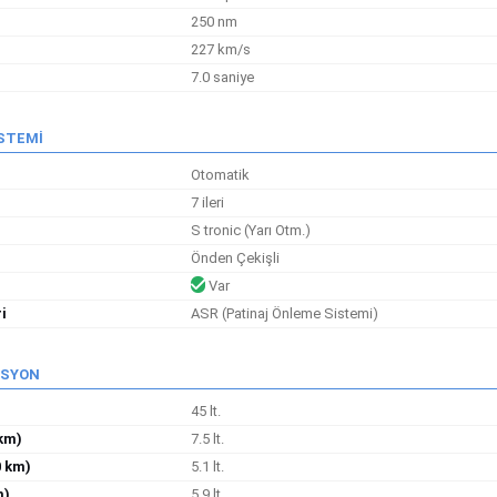
250 nm
227 km/s
7.0 saniye
İSTEMİ
Otomatik
7 ileri
S tronic (Yarı Otm.)
Önden Çekişli
Var
i
ASR (Patinaj Önleme Sistemi)
İSYON
45 lt.
 km)
7.5 lt.
0 km)
5.1 lt.
m)
5.9 lt.