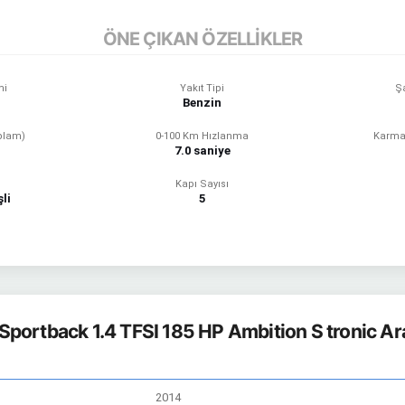
ÖNE ÇIKAN ÖZELLİKLER
mi
Yakıt Tipi
Ş
Benzin
plam)
0-100 Km Hızlanma
Karma
7.0 saniye
Kapı Sayısı
li
5
Sportback 1.4 TFSI 185 HP Ambition S tronic Ara
2014