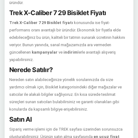
üründür.
Trek X-Caliber 7 29 Bisiklet Fiyatı
Trek X-Caliber 7 29 Bisiklet fiyatı
konusunda ise fiyat-
performans oranı avantajlı bir üründür. Ekonomik bir fiyatla elde
edebileceğiniz bu ürün, kaliteli bir tatmin sunarak ücretinin hakkını
veriyor. Bunun yanında, sanal mağazamızda ara vermeden
güncellenen
kampanyalar
ve
indirim
lerle avantajlı alışveriş
yapabilirsiniz.
Nerede Satılır?
Nereden satın alabileceğinize yönelik sorularınızda da size
yardımcı olmak için, Bisiklet kategorisindeki diğer mağazalar ve
satıcılar ile alakalı bilgiler sağlıyoruz. En kısa sürede teslimat
süreçleri sunan satıcıları bulabilirsiniz ve garanti olanakları gibi
konularda da kapsamlı bilgiye erişebilirsiniz.
Satın Al
Sipariş verme işlemi için de TREK sayfası üzerinden sorunsuzca
oluşturabilirsiniz. Ürünün satın alma sayfasında
en ucuz fiyat