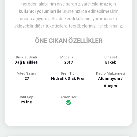
nereden alabilirim diye soran ziyaretçilerimiz için
kullanıcı yorumları
ile ürüne hızlıca edinebilmesinin
önünü açıyoruz. Siz de kendi kullanıcı yorumunuzu
ekleyebilir diğer tüketicilere tecrübelerinizi iletebilirsiniz.
ÖNE ÇIKAN ÖZELLİKLER
Bisiklet Sınıfı
Model Yılı
Cinsiyet
Dağ Bisikleti
2017
Erkek
Vites Sayısı
Fren Tipi
Kadro Malzemesi
27
Hidrolik Disk Fren
Alüminyum /
Alaşım
Jant Çapı
Amortisör
29 inç