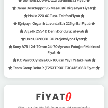
Siemens LC64WA221 Davlumbaz Fiyatı
Canar Desktoppc195 Masaüstü Bilgisayar Fiyatı
Nokia 220 4G Tuşlu Telefon Fiyatı
Eğriçayır Organik Lavanta Balı 225 gr Bal Fiyatı
Arçelik 2554 D Derin Dondurucu Fiyatı
Unic UC28CB LCD Projeksiyon Fiyatı
Sony A7R II 24-70mm 24-70 Aynasız Fotoğraf Makinesi
Fiyatı
P.C Parrot Cynthia 60x160 cm Yaylı Yatak Fiyatı
Team Group Delta R (T253TR001T3C415) SSD Fiyatı
Sitede yer alan tüm bilgiler internetteki kaynaklardan