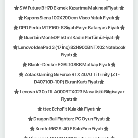
SW Future BH7D Ekmek Kızartma Makinesi Fiyatı
Kupons Siena 100X200 cm Visco Yatak Fiyatı
GPD Pedra MTE160-S Siyah Eviye Bataryası Fiyatı
Guerlain Mon EDP 50 ml Kadın Parfümü Fiyatı
Lenovo IdeaPad 3 (17 İnç) 82H900BNTX02 Notebook
Fiyatı
Black+Decker EGBL108KB Matkap Fiyatı
Zotac Gaming GeForce RTX 4070 Ti Trinity (ZT-
D40710D-10P) Ekran Kartı Fiyatı
Lenovo V30a 11LA000BTX023 Masaüstü Bilgisayar
Fiyatı
ttec EchoFit Kulaklık Fiyatı
Dragon Ball Fighterz PC Oyun Fiyatı
Kumtel 662S-40 F Solo Fırın Fiyatı