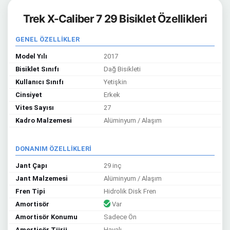
Trek X-Caliber 7 29 Bisiklet Özellikleri
GENEL ÖZELLİKLER
Model Yılı
2017
Bisiklet Sınıfı
Dağ Bisikleti
Kullanıcı Sınıfı
Yetişkin
Cinsiyet
Erkek
Vites Sayısı
27
Kadro Malzemesi
Alüminyum / Alaşım
DONANIM ÖZELLİKLERİ
Jant Çapı
29 inç
Jant Malzemesi
Alüminyum / Alaşım
Fren Tipi
Hidrolik Disk Fren
Amortisör
Var
Amortisör Konumu
Sadece Ön
Amortisör Türü
Havalı