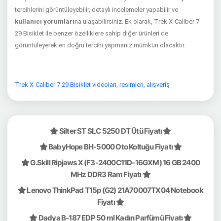
tercihlerini görüntüleyebilir, detaylı incelemeler yapabilir ve
kullanıcı yorumları
na ulaşabilirsiniz. Ek olarak, Trek X-Caliber 7
29 Bisiklet ile benzer özelliklere sahip diğer ürünleri de
görüntüleyerek en doğru tercihi yapmanız mümkün olacaktır.
Trek X-Caliber 7 29 Bisiklet videoları
,
resimleri
,
alışveriş
Silter ST SLC 5250 DT Ütü Fiyatı
BabyHope BH-5000 Oto Koltuğu Fiyatı
G.Skill Ripjaws X (F3-2400C11D-16GXM) 16 GB 2400
MHz DDR3 Ram Fiyatı
Lenovo ThinkPad T15p (G2) 21A70007TX04 Notebook
Fiyatı
Dadya B-187 EDP 50 ml Kadın Parfümü Fiyatı