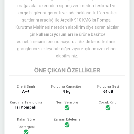
mağazalar üzerinden sipariş verilmeden teslimat ve
kargo bilgilerini, garanti ve iade haklarını lütfen satıcı
şartlarını aracılığı ile Arçelik 910 KMG Isı Pompalı
Kurutma Makinesi nereden alabilirim diye soran alıcılar
için
kullanıcı yorumları
ile ürüne basitçe
edinebilmesinin önünü açıyoruz. Siz de kendi kullanıcı
görüşlerinizi ekleyebilir diğer ziyaretçilerimize rehber
olabilirsiniz.
ÖNE ÇIKAN ÖZELLİKLER
Enerji Sınıfı
Kurutma Kapasitesi
Kurutma Sesi
A++
9 kg
64 dB
Kurutma Teknolojisi
Nem Sensörü
Çocuk Kilidi
Isı Pompalı
Kalan Süre
Zaman Erteleme
Göstergesi