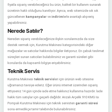
fiyatla sipariş verebileceğiniz bu ürün, kaliteli bir kullanım sunarak
ücretinin haklı olduğunu kanıtlıyor. Ayrıca, web sitemizde sık sık
güncellenen
kampanyalar
ve
indirim
lerle avantajlı alışveriş
yapabilirsiniz.
Nerede Satılır?
Nereden sipariş verebileceğinize ilişkin sorularınızda da size
destek vermek için, Kurutma Makinesi kategorisindeki diğer
mağazalar ve satıcılar hakkında bilgiler iletiyoruz. En çabuk teslimat
süreçleri sunan satıcıları bulabilirsiniz ve garanti süreleri gibi
konularda da kapsamlı bilgiye erişebilirsiniz.
Teknik Servis
Kurutma Makinesi
teknik servis
leri için ürünün web sitesine
uğramanızı tavsiye ederiz. Eğer ürünü internet üzerinden sipariş
ettiyseniz 14 gün içinde iade etme hakkınız kullanıma hazırdır. İade
hakkı tüm satışlar için geçerli değildir. Arızalı Arçelik 910 KMG Isı
Pompalı Kurutma Makinesi için teknik servisten
garanti süresi
sona ermedikçe tamir talebinde bulunabilirsiniz.