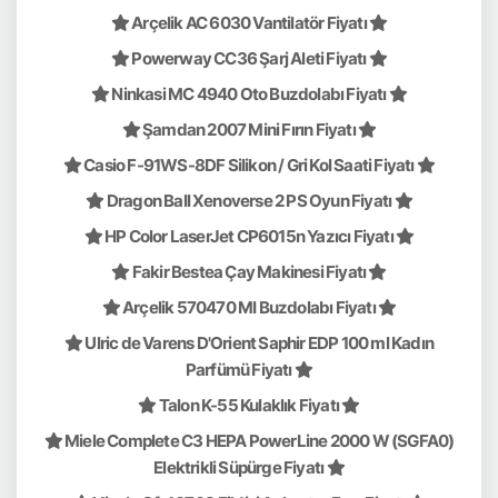
Arçelik AC 6030 Vantilatör Fiyatı
Powerway CC36 Şarj Aleti Fiyatı
Ninkasi MC 4940 Oto Buzdolabı Fiyatı
Şamdan 2007 Mini Fırın Fiyatı
Casio F-91WS-8DF Silikon / Gri Kol Saati Fiyatı
Dragon Ball Xenoverse 2 PS Oyun Fiyatı
HP Color LaserJet CP6015n Yazıcı Fiyatı
Fakir Bestea Çay Makinesi Fiyatı
Arçelik 570470 MI Buzdolabı Fiyatı
Ulric de Varens D'Orient Saphir EDP 100 ml Kadın
Parfümü Fiyatı
Talon K-55 Kulaklık Fiyatı
Miele Complete C3 HEPA PowerLine 2000 W (SGFA0)
Elektrikli Süpürge Fiyatı