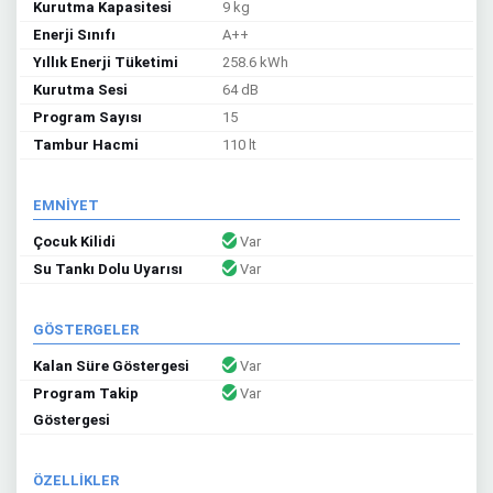
Kurutma Kapasitesi
9 kg
Enerji Sınıfı
A++
Yıllık Enerji Tüketimi
258.6 kWh
Kurutma Sesi
64 dB
Program Sayısı
15
Tambur Hacmi
110 lt
EMNİYET
Çocuk Kilidi
Var
Su Tankı Dolu Uyarısı
Var
GÖSTERGELER
Kalan Süre Göstergesi
Var
Program Takip
Var
Göstergesi
ÖZELLİKLER