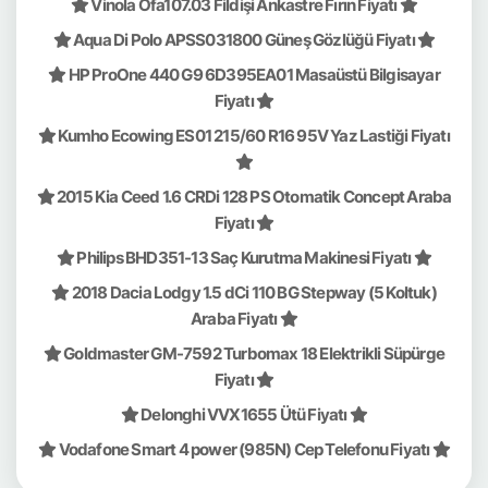
Vinola Ofa107.03 Fildişi Ankastre Fırın Fiyatı
Aqua Di Polo APSS031800 Güneş Gözlüğü Fiyatı
HP ProOne 440 G9 6D395EA01 Masaüstü Bilgisayar
Fiyatı
Kumho Ecowing ES01 215/60 R16 95V Yaz Lastiği Fiyatı
2015 Kia Ceed 1.6 CRDi 128 PS Otomatik Concept Araba
Fiyatı
Philips BHD351-13 Saç Kurutma Makinesi Fiyatı
2018 Dacia Lodgy 1.5 dCi 110 BG Stepway (5 Koltuk)
Araba Fiyatı
Goldmaster GM-7592 Turbomax 18 Elektrikli Süpürge
Fiyatı
Delonghi VVX1655 Ütü Fiyatı
Vodafone Smart 4 power (985N) Cep Telefonu Fiyatı