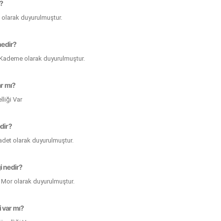
r?
t olarak duyurulmuştur.
nedir?
 2 Kademe olarak duyurulmuştur.
ar mı?
lliği Var
edir?
 adet olarak duyurulmuştur.
i nedir?
 Mor olarak duyurulmuştur.
 var mı?