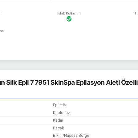
i
Islak Kullanım
H
ası
n Silk Epil 7 7951 SkinSpa Epilasyon Aleti Özelli
Epilatör
Kablosuz
Kadın
Bacak
Bikini/Hassas Bölge