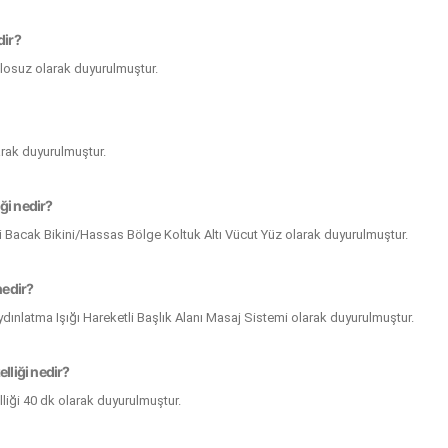
dir?
blosuz olarak duyurulmuştur.
arak duyurulmuştur.
ği nedir?
i Bacak Bikini/Hassas Bölge Koltuk Altı Vücut Yüz olarak duyurulmuştur.
nedir?
Aydınlatma Işığı Hareketli Başlık Alanı Masaj Sistemi olarak duyurulmuştur.
elliği nedir?
lliği 40 dk olarak duyurulmuştur.