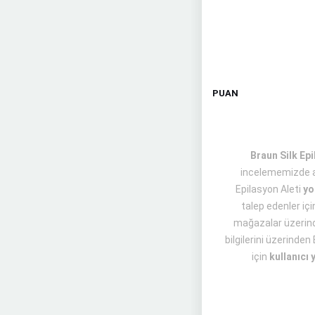
PUAN
Braun Silk Epi
incelememizde ay
Epilasyon Aleti
yo
talep edenler iç
mağazalar üzerinde
bilgilerini üzerinde
için
kullanıcı 