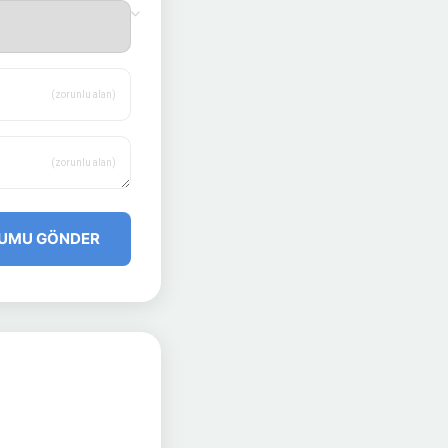
(zorunlu alan)
(zorunlu alan)
UMU GÖNDER