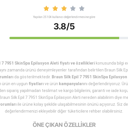
Yapılan 25104 kullanıcı değerlendirmesine göre
3.8/5
l 7 7951 SkinSpa Epilasyon Aleti fiyatı ve özellikleri
konusunda bilgi e
nı zamanda ürünü deneyimleyenler tarafından belirtilen Braun Silk Ep
rumları
da gösterilmektedir.
Braun Silk Epil 7 7951 SkinSpa Epilasyon 
in ürün en uygun
fiyatları
ve ürün
kampanyaları
nı değerlendiriyoruz. Ürün
n sipariş yapılmadan teslimat ve kargo bilgilerini, garanti ve iade koşull
n Braun Silk Epil 7 7951 SkinSpa Epilasyon Aleti nereden alabilirim diye 
yorumları
ile ürüne kolay şekilde ulaşabilmesinin önünü açıyoruz. Siz de 
değerlendirmenizi ekleyebilir diğer tüketicilere rehber olabilirsiniz.
ÖNE ÇIKAN ÖZELLİKLER