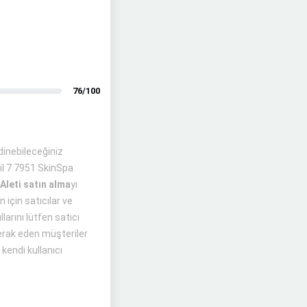
76/100
dinebileceğiniz
il 7 7951 SkinSpa
Aleti satın alma
yı
 için satıcılar ve
arını lütfen satıcı
merak eden müşteriler
kendi kullanıcı