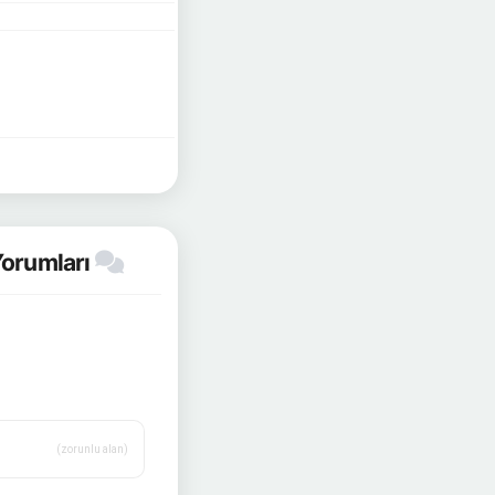
 Yorumları
(zorunlu alan)