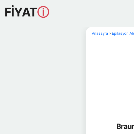
FİYAT
ⓘ
Anasayfa
>
Epilasyon Ale
Braun