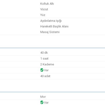
Koltuk Altı
Vücut
Yüz
Aydınlatma Işığı
Hareketli Başlık Alanı
Masaj Sistemi
40 dk
1 saat
2 Kademe
Var
40 adet
Mor
Var