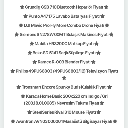
Grundig GSB 710 Bluetooth Hoparlör Fiyatı
Punto A47175 Lavabo Bataryası Fiyatı
DJI Mavic Pro Fly More Combo Drone Fiyatı
Siemens SN278W00MT Bulaşık Makinesi Fiyatı
Makita HR3200C Matkap Fiyatı
Beko SD 5141 Şarjlı Süpürge Fiyatı
Ramco R-003 Blender Fiyatı
Philips 49PUS6803 (49PUS6803/12) Televizyon Fiyatı
Tronsmart Encore Spunky Buds Kulaklık Fiyatı
Karaca Home Basic 200x220 cm İndigo / Gri
(200.18.01.0685) Nevresim Takımı Fiyatı
SteelSeries Rival 310 Mouse Fiyatı
Avantron AVN03000061 Masaüstü Bilgisayar Fiyatı