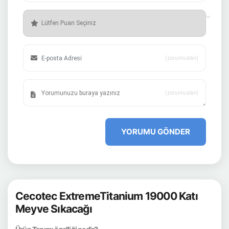
(zorunlu alan)
(zorunlu alan)
YORUMU GÖNDER
Cecotec ExtremeTitanium 19000 Katı
Meyve Sıkacağı