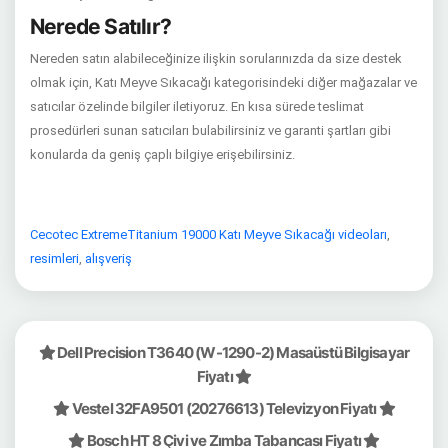
Nerede Satılır?
Nereden satın alabileceğinize ilişkin sorularınızda da size destek
olmak için, Katı Meyve Sıkacağı kategorisindeki diğer mağazalar ve
satıcılar özelinde bilgiler iletiyoruz. En kısa sürede teslimat
prosedürleri sunan satıcıları bulabilirsiniz ve garanti şartları gibi
konularda da geniş çaplı bilgiye erişebilirsiniz.
Cecotec ExtremeTitanium 19000 Katı Meyve Sıkacağı videoları
,
resimleri
,
alışveriş
Dell Precision T3640 (W-1290-2) Masaüstü Bilgisayar
Fiyatı
Vestel 32FA9501 (20276613) Televizyon Fiyatı
Bosch HT 8 Çivi ve Zımba Tabancası Fiyatı