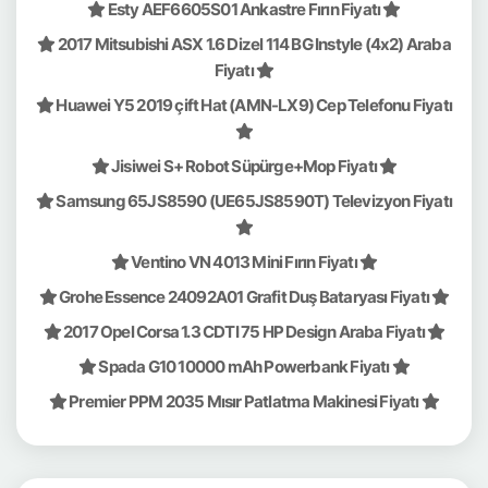
Esty AEF6605S01 Ankastre Fırın Fiyatı
2017 Mitsubishi ASX 1.6 Dizel 114 BG Instyle (4x2) Araba
Fiyatı
Huawei Y5 2019 çift Hat (AMN-LX9) Cep Telefonu Fiyatı
Jisiwei S+ Robot Süpürge+Mop Fiyatı
Samsung 65JS8590 (UE65JS8590T) Televizyon Fiyatı
Ventino VN 4013 Mini Fırın Fiyatı
Grohe Essence 24092A01 Grafit Duş Bataryası Fiyatı
2017 Opel Corsa 1.3 CDTI 75 HP Design Araba Fiyatı
Spada G10 10000 mAh Powerbank Fiyatı
Premier PPM 2035 Mısır Patlatma Makinesi Fiyatı