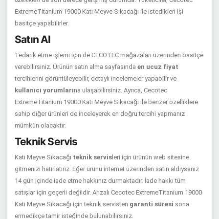
ExtremeTitanium 19000 Katı Meyve Sıkacağı ile istedikleri işi
basitçe yapabilirler.
Satın Al
Tedarik etme işlemi için de CECOTEC mağazaları üzerinden basitçe
verebilirsiniz. Ürünün satın alma sayfasında
en ucuz fiyat
tercihlerini görüntüleyebilir, detaylı incelemeler yapabilir ve
kullanıcı yorumları
na ulaşabilirsiniz. Ayrıca, Cecotec
ExtremeTitanium 19000 Katı Meyve Sıkacağı ile benzer özelliklere
sahip diğer ürünleri de inceleyerek en doğru tercihi yapmanız
mümkün olacaktır.
Teknik Servis
Katı Meyve Sıkacağı
teknik servis
leri için ürünün web sitesine
gitmenizi hatırlatırız. Eğer ürünü internet üzerinden satın aldıysanız
14 gün içinde iade etme hakkınız durmaktadır. İade hakkı tüm
satışlar için geçerli değildir. Arızalı Cecotec ExtremeTitanium 19000
Katı Meyve Sıkacağı için teknik servisten
garanti süresi
sona
ermedikçe tamir isteğinde bulunabilirsiniz.