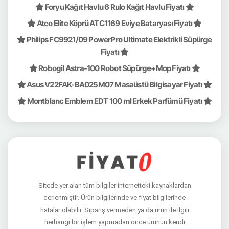
Foryu Kağıt Havlu 6 Rulo Kağıt Havlu Fiyatı
Atco Elite Köprü ATC1169 Eviye Bataryası Fiyatı
Philips FC9921/09 PowerPro Ultimate Elektrikli Süpürge
Fiyatı
Robogil Astra-100 Robot Süpürge+Mop Fiyatı
Asus V22FAK-BA025M07 Masaüstü Bilgisayar Fiyatı
Montblanc Emblem EDT 100 ml Erkek Parfümü Fiyatı
Sitede yer alan tüm bilgiler internetteki kaynaklardan
derlenmiştir. Ürün bilgilerinde ve fiyat bilgilerinde
hatalar olabilir. Sipariş vermeden ya da ürün ile ilgili
herhangi bir işlem yapmadan önce ürünün kendi