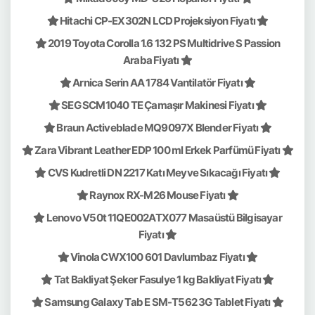
Hitachi CP-EX302N LCD Projeksiyon Fiyatı
2019 Toyota Corolla 1.6 132 PS Multidrive S Passion
Araba Fiyatı
Arnica Serin AA 1784 Vantilatör Fiyatı
SEG SCM1040 TE Çamaşır Makinesi Fiyatı
Braun Activeblade MQ9097X Blender Fiyatı
Zara Vibrant Leather EDP 100 ml Erkek Parfümü Fiyatı
CVS Kudretli DN 2217 Katı Meyve Sıkacağı Fiyatı
Raynox RX-M26 Mouse Fiyatı
Lenovo V50t 11QE002ATX077 Masaüstü Bilgisayar
Fiyatı
Vinola CWX100 601 Davlumbaz Fiyatı
Tat Bakliyat Şeker Fasulye 1 kg Bakliyat Fiyatı
Samsung Galaxy Tab E SM-T562 3G Tablet Fiyatı