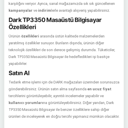
karşılığını veriyor. Ayrıca, sanal mağazamızda sık sık güncellenen
kampanyalar
ve
indirim
lerle avantajlı alışveriş yapabilirsiniz.
Dark TP3350 Masaüstü Bilgisayar
Özellikleri
Ürünün
özellikleri
arasında üstün kalitede malzemelerden
yaratılmış özellikler sunuyor. Bunların dışında, ürünün diğer
teknolojik
özellikleri
de son derece gelişmiş durumda. Tüketiciler,
Dark TP3350 Masaüstü Bilgisayar ile hedefledikleri işi basitçe
yapabilirler.
Satın Al
Tedarik etme işlemi için de DARK mağazaları üzerinden sorunsuzca
gönderebilirsiniz. Ürünün satın alma sayfasında
en ucuz fiyat
tercihlerini görüntüleyebilir, ayrıntılı incelemeler yapabilir ve
kullanıcı yorumları
na görüntüleyebilirsiniz. Diğer yandan, Dark
TP3350 Masaüstü Bilgisayar ile benzer özelliklere sahip diğer
ürünleri de inceleyerek en doğru tercihi yapmanız mümkün olacaktır.