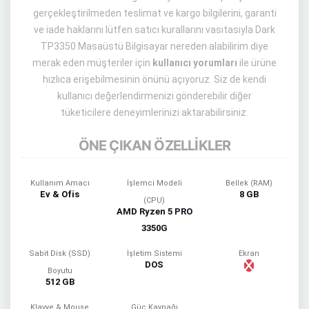
gerçekleştirilmeden teslimat ve kargo bilgilerini, garanti
ve iade haklarını lütfen satıcı kurallarını vasıtasıyla Dark
TP3350 Masaüstü Bilgisayar nereden alabilirim diye
merak eden müşteriler için
kullanıcı yorumları
ile ürüne
hızlıca erişebilmesinin önünü açıyoruz. Siz de kendi
kullanıcı değerlendirmenizi gönderebilir diğer
tüketicilere deneyimlerinizi aktarabilirsiniz.
ÖNE ÇIKAN ÖZELLİKLER
Kullanım Amacı
İşlemci Modeli
Bellek (RAM)
Ev & Ofis
8 GB
(CPU)
AMD Ryzen 5 PRO
3350G
Sabit Disk (SSD)
İşletim Sistemi
Ekran
DOS
Boyutu
512 GB
Klavye & Mouse
Güç Kaynağı