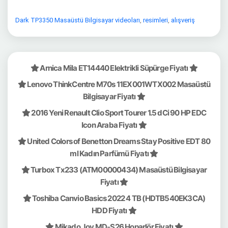
Dark TP3350 Masaüstü Bilgisayar videoları
,
resimleri
,
alışveriş
Arnica Mila ET14440 Elektrikli Süpürge Fiyatı
Lenovo ThinkCentre M70s 11EX001WTX002 Masaüstü
Bilgisayar Fiyatı
2016 Yeni Renault Clio Sport Tourer 1.5 dCi 90 HP EDC
Icon Araba Fiyatı
United Colors of Benetton Dreams Stay Positive EDT 80
ml Kadın Parfümü Fiyatı
Turbox Tx233 (ATM00000434) Masaüstü Bilgisayar
Fiyatı
Toshiba Canvio Basics 2022 4 TB (HDTB540EK3CA)
HDD Fiyatı
Mikado Joy MD-S26 Hoparlör Fiyatı