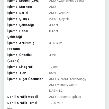
İşlemci Modeli (CPU)
AMD Ryzen 5 PRO 3350G
İşlemci Markası
AMD
İşlemci Serisi
AMD Ryzen Pro
İşlemci Çıkış Yılı
2020 3.Çeyrek
İşlemci Çekirdeği
4 Adet
İşlemci Sanal
8 Adet
Çekirdeği
İşlemci Artırılmış
4.00 GHz
Frekans
İşlemci Önbellek
4 MB
(Cache)
İşlemci Litografi
12 nm
İşlemci TDP
65 W
İşlemci Diğer Özellikler
AMD GuardMI Technology
AMD Memory Guard
DASH 1.2
Dahili Grafik Modeli
AMD Radeon Graphics
Dahili Grafik Temel
1300 MHz
Hız