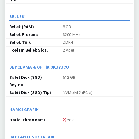
BELLEK
Bellek (RAM)
8 GB
Bellek Frekansı
3200 MHz
Bellek Türü
DDR4
Toplam Bellek Slotu
2 Adet
DEPOLAMA & OPTİK OKUYUCU
Sabit Disk (SSD)
512 GB
Boyutu
Sabit Disk (SSD) Tipi
NVMe M.2 (PCIe)
HARİCİ GRAFİK
Harici Ekran Kartı
Yok
BAĞLANTI NOKTALARI