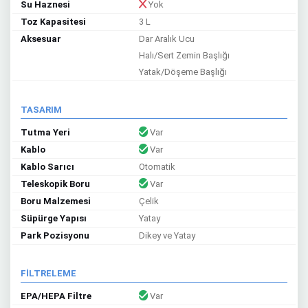
Su Haznesi
Yok
Toz Kapasitesi
3 L
Aksesuar
Dar Aralık Ucu
Halı/Sert Zemin Başlığı
Yatak/Döşeme Başlığı
TASARIM
Tutma Yeri
Var
Kablo
Var
Kablo Sarıcı
Otomatik
Teleskopik Boru
Var
Boru Malzemesi
Çelik
Süpürge Yapısı
Yatay
Park Pozisyonu
Dikey ve Yatay
FİLTRELEME
EPA/HEPA Filtre
Var