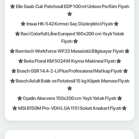
Elie Saab Cuir Patchouli EDP 100 ml Unisex Parfüm Fiyatı
Insua HK-542 Kırmızı Saç Düzleştirici Fiyatı
Raci Colorfull LiÌne Europed 160x200 cm Yaylı Yatak
Fiyatı
Ramtech Workforce WF23 Masaüstü Bilgisayar Fiyatı
Beko Floral KM 5024 M Kıyma Makinesi Fiyatı
Bosch GSR 14.4-2-LI Plus Professional Matkap Fiyatı
Bosch Adult Balık ve Patatesli 15 kg Köpek Maması Fiyatı
Opalin Aloevera 150x200 cm Yaylı Yatak Fiyatı
MSI B150M Pro-VDH LGA 1151 Soket Anakart Fiyatı