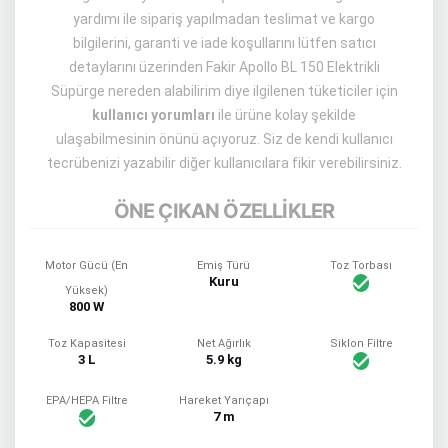
yardımı ile sipariş yapılmadan teslimat ve kargo
bilgilerini, garanti ve iade koşullarını lütfen satıcı
detaylarını üzerinden Fakir Apollo BL 150 Elektrikli
Süpürge nereden alabilirim diye ilgilenen tüketiciler için
kullanıcı yorumları
ile ürüne kolay şekilde
ulaşabilmesinin önünü açıyoruz. Siz de kendi kullanıcı
tecrübenizi yazabilir diğer kullanıcılara fikir verebilirsiniz.
ÖNE ÇIKAN ÖZELLİKLER
Motor Gücü (En
Emiş Türü
Toz Torbası
Kuru
Yüksek)
800 W
Toz Kapasitesi
Net Ağırlık
Siklon Filtre
3 L
5.9 kg
EPA/HEPA Filtre
Hareket Yarıçapı
7 m