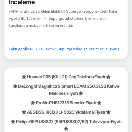
İnceleme
FAKIR tarafından üretilen Elektrikli Süpürge kategorisindeki Fakir
Apollo BL 150 Elektrikli Süpürge, tüketicilerin beklentilerini
karşılamayı maksat edinen bir üründür.
Fakir Apollo BL 150 Elektrikli Süpürge videoları
,
resimleri
,
alışveriş
Huawei GR5 (KII-L21) Cep Telefonu Fiyatı
DeLonghi Magnifica S Smart ECAM 250.31.SB Kahve
Makinesi Fiyatı
Profilo PHB1231S Blender Fiyatı
AEG BSS 18CB3 LI-502C Vidalama Fiyatı
Philips 65PUS8807 (65PUS8807/62) Televizyon Fiyatı