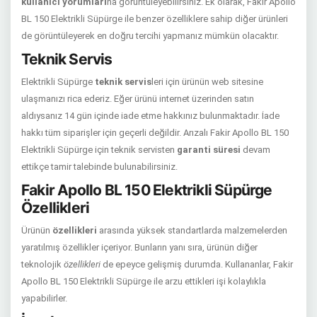
kullanıcı yorumları
na görüntüleyebilirsiniz. Ek olarak, Fakir Apollo
BL 150 Elektrikli Süpürge ile benzer özelliklere sahip diğer ürünleri
de görüntüleyerek en doğru tercihi yapmanız mümkün olacaktır.
Teknik Servis
Elektrikli Süpürge
teknik servis
leri için ürünün web sitesine
ulaşmanızı rica ederiz. Eğer ürünü internet üzerinden satın
aldıysanız 14 gün içinde iade etme hakkınız bulunmaktadır. İade
hakkı tüm siparişler için geçerli değildir. Arızalı Fakir Apollo BL 150
Elektrikli Süpürge için teknik servisten
garanti süresi
devam
ettikçe tamir talebinde bulunabilirsiniz.
Fakir Apollo BL 150 Elektrikli Süpürge
Özellikleri
Ürünün
özellikleri
arasında yüksek standartlarda malzemelerden
yaratılmış özellikler içeriyor. Bunların yanı sıra, ürünün diğer
teknolojik
özellikleri
de epeyce gelişmiş durumda. Kullananlar, Fakir
Apollo BL 150 Elektrikli Süpürge ile arzu ettikleri işi kolaylıkla
yapabilirler.