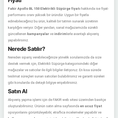
Fiyatı
Fakir Apollo BL 150 Elektrikli Süpürge fiyatı
hakkında ise fiyat-
performans oranı yüksek bir üründür. Uygun bir fiyatla
edinebileceğiniz bu ürün, kaliteli bir tatmin sunarak ücretinin
karşılığını veriyor. Diğer yandan, sanal mağazamızda sürekli
güncellenen
kampanyalar
ve
indirim
lerle avantajlı alışveriş
yapabilirsiniz.
Nerede Satılır?
Nereden sipariş verebileceğinize yönelik sorularınızda da size
destek vermek için, Elektrikli Süpürge kategorisindeki diğer
mağazalar ve satıcılar ile ilgili bilgiler iletiyoruz. En kısa sürede
teslimat süreçleri sunan satıcıları bulabilirsiniz ve garanti süreleri
gibi konularda da detaylı bilgiye erişebilirsiniz.
Satın Al
Alışveriş yapma işlemi için de FAKIR web sitesi üzerinden basitçe
oluşturabilirsiniz. Ürünün satın alma sayfasında
en ucuz fiyat
opsiyonlarını görüntüleyebilir, etraflıca incelemeler yapabilir ve