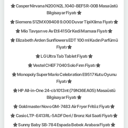
Casper Nirvana N200 N2L.1040-BEF5R-00B Masaüstü
Bilgisayar Fiyatı
Siemens S1ZMX09408 9.000 Duvar Tipi Klima Fiyatı
Mio Tavşan ve Av Etli 415Gr Kedi Maması Fiyatı
Elizabeth Arden Sunflowers EDT 100 ml Kadın Parfümü
Fiyatı
LG Ultra Tab Tablet Fiyatı
Vestel CHEF 7040 Solo Fırın Fiyatı
Monopoly Super Mario Celebration E9517 Kutu Oyunu
Fiyatı
HP All-in-One 24-cb1013nt (79N36EA05) Masaüstü
Bilgisayar Fiyatı
Goldmaster Novo GM-7483 Air Fryer Fritöz Fiyatı
Casio LTP-E413RL-5ADF Deri / Bronz Kol Saati Fiyatı
Sunny Baby SB-784 Espada Bebek Arabası Fiyatı