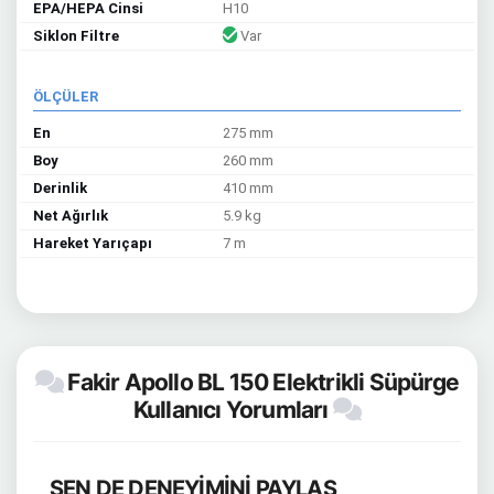
EPA/HEPA Cinsi
H10
Siklon Filtre
Var
ÖLÇÜLER
En
275 mm
Boy
260 mm
Derinlik
410 mm
Net Ağırlık
5.9 kg
Hareket Yarıçapı
7 m
Fakir Apollo BL 150 Elektrikli Süpürge
Kullanıcı Yorumları
SEN DE DENEYİMİNİ PAYLAŞ