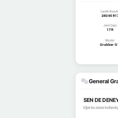
Lastik Boyut
245/65 R1
Jant Çapı
17 R
Model
Grabber G
General Gra
SEN DE DENEY
Eğer bu ürünü kullandıy