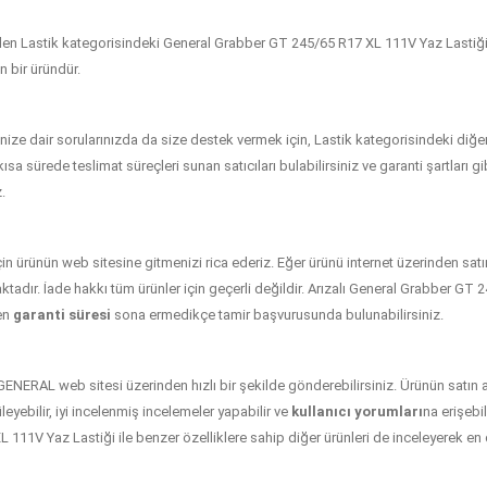
en Lastik kategorisindeki General Grabber GT 245/65 R17 XL 111V Yaz Lastiği, il
 bir üründür.
ize dair sorularınızda da size destek vermek için, Lastik kategorisindeki diğer
 En kısa sürede teslimat süreçleri sunan satıcıları bulabilirsiniz ve garanti şartları
.
için ürünün web sitesine gitmenizi rica ederiz. Eğer ürünü internet üzerinden sat
tadır. İade hakkı tüm ürünler için geçerli değildir. Arızalı General Grabber GT
ten
garanti süresi
sona ermedikçe tamir başvurusunda bulunabilirsiniz.
 GENERAL web sitesi üzerinden hızlı bir şekilde gönderebilirsiniz. Ürünün satı
eyebilir, iyi incelenmiş incelemeler yapabilir ve
kullanıcı yorumları
na erişebil
111V Yaz Lastiği ile benzer özelliklere sahip diğer ürünleri de inceleyerek en