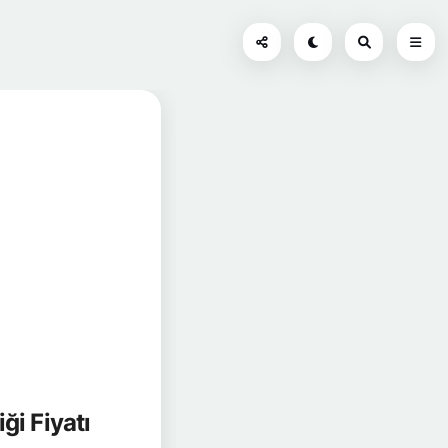
ği Fiyatı