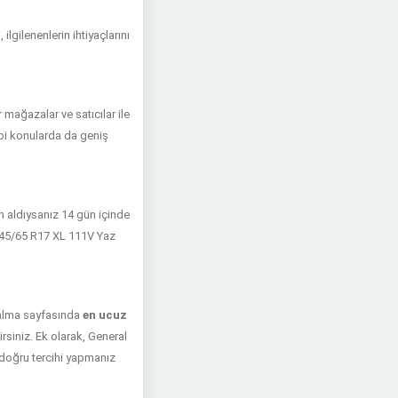
gilenenlerin ihtiyaçlarını
 mağazalar ve satıcılar ile
 gibi konularda da geniş
ın aldıysanız 14 gün içinde
 245/65 R17 XL 111V Yaz
n alma sayfasında
en ucuz
irsiniz. Ek olarak, General
 doğru tercihi yapmanız