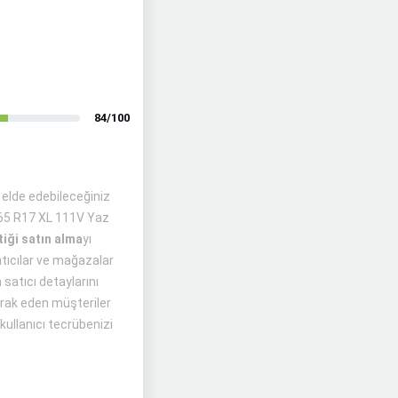
84/100
elde edebileceğiniz
/65 R17 XL 111V Yaz
iği satın alma
yı
atıcılar ve mağazalar
 satıcı detaylarını
erak eden müşteriler
kullanıcı tecrübenizi