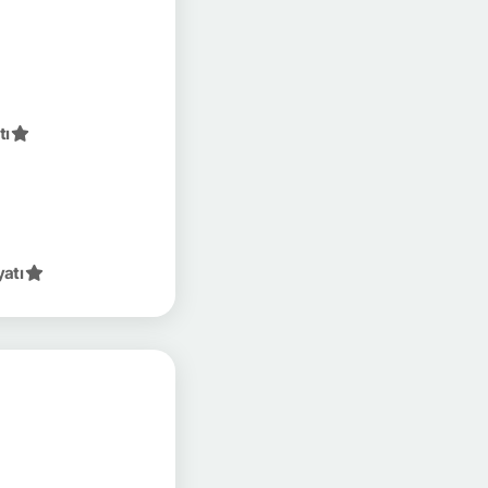
tı
yatı