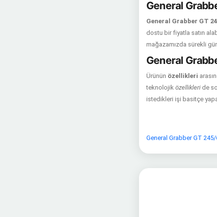
General Grabber
General Grabber GT 245
dostu bir fiyatla satın ala
mağazamızda sürekli gü
General Grabber
Ürünün
özellikleri
arasın
teknolojik
özellikleri
de so
istedikleri işi basitçe yapab
General Grabber GT 245/6