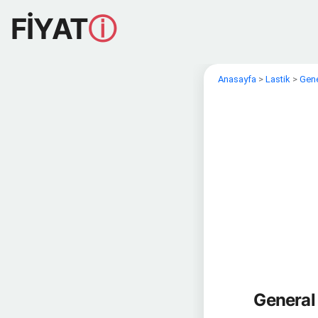
FİYAT
ⓘ
Anasayfa
>
Lastik
>
Gene
General 