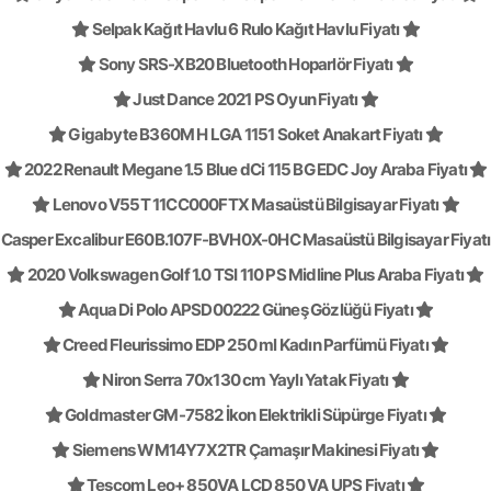
Selpak Kağıt Havlu 6 Rulo Kağıt Havlu Fiyatı
Sony SRS-XB20 Bluetooth Hoparlör Fiyatı
Just Dance 2021 PS Oyun Fiyatı
Gigabyte B360M H LGA 1151 Soket Anakart Fiyatı
2022 Renault Megane 1.5 Blue dCi 115 BG EDC Joy Araba Fiyatı
Lenovo V55T 11CC000FTX Masaüstü Bilgisayar Fiyatı
Casper Excalibur E60B.107F-BVH0X-0HC Masaüstü Bilgisayar Fiyat
2020 Volkswagen Golf 1.0 TSI 110 PS Midline Plus Araba Fiyatı
Aqua Di Polo APSD00222 Güneş Gözlüğü Fiyatı
Creed Fleurissimo EDP 250 ml Kadın Parfümü Fiyatı
Niron Serra 70x130 cm Yaylı Yatak Fiyatı
Goldmaster GM-7582 İkon Elektrikli Süpürge Fiyatı
Siemens WM14Y7X2TR Çamaşır Makinesi Fiyatı
Tescom Leo+ 850VA LCD 850 VA UPS Fiyatı