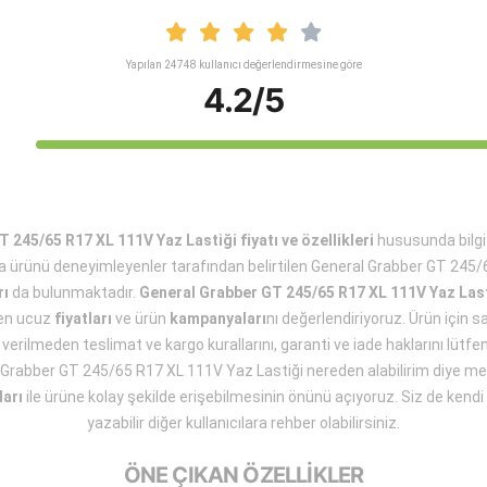
Yapılan 24748 kullanıcı değerlendirmesine göre
4.2/5
 245/65 R17 XL 111V Yaz Lastiği fiyatı ve özellikleri
hususunda bilgi 
 ürünü deneyimleyenler tarafından belirtilen General Grabber GT 245
rı
da bulunmaktadır.
General Grabber GT 245/65 R17 XL 111V Yaz Last
 en ucuz
fiyatları
ve ürün
kampanyaları
nı değerlendiriyoruz. Ürün için s
ş verilmeden teslimat ve kargo kurallarını, garanti ve iade haklarını lütfen
 Grabber GT 245/65 R17 XL 111V Yaz Lastiği nereden alabilirim diye m
ları
ile ürüne kolay şekilde erişebilmesinin önünü açıyoruz. Siz de kendi 
yazabilir diğer kullanıcılara rehber olabilirsiniz.
ÖNE ÇIKAN ÖZELLİKLER