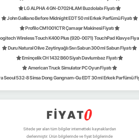
LG ALPHA 4 GN-D702HLAM Buzdolabı Fiyatı
John Galliano Before Midnight EDT 50 ml Erkek Parfümü Fiyatı
Profilo CM1001CTR Çamaşır Makinesi Fiyatı
ogitech Wireless Touch K400 Plus (920-0071) TouchPad Klavye Fiya
Duru Natural Olive Zeytinyağlı Sıvı Sabun 300 ml Sabun Fiyatı
Eminçelik CH 1432 B60 Siyah Davlumbaz Fiyatı
American Truck Simulator PC Oyun Fiyatı
a Seoul 532-8 Sinsa Dong Gangnam-Gu EDT 30 ml Erkek Parfümü Fi
Sitede yer alan tüm bilgiler internetteki kaynaklardan
derlenmiştir. Ürün bilgilerinde ve fiyat bilgilerinde