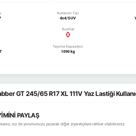
u
Kullanım Tipi
7
4x4/SUV
RunFlat
Taşıma Kapasitesi
T
1090 kg
bber GT 245/65 R17 XL 111V Yaz Lastiği Kullanı
İMİNİ PAYLAŞ
sanız, siz de yorumunuzu yazarak diğer ziyaretçilere rehber olabilirsiniz.