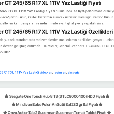
 GT 245/65 R17 XL 111V Yaz Lastiği Fiyatı
/65 R17 XL 111V Yaz Lastiği fiyatı
hususunda ise fiyat-performans oranı yü
bileceğiniz bu ürün, kaliteli bir tatmin sunarak ücretinin karşılığını veriyor. Bunu
ncellenen
kampanyalar
ve
indirim
lerle avantajlı alışveriş yapabilirsiniz.
 GT 245/65 R17 XL 111V Yaz Lastiği Özellikleri
da yüksek standartlarda malzemelerden imal edilmiş özellikler içeriyor. Bunları
n derece gelişmiş durumda. Tüketiciler, General Grabber GT 245/65 R17 XL 111
ilirler.
5 R17 XL 111V Yaz Lastiği videoları
,
resimleri
,
alışveriş
Seagate One Touch Hub 8 TB (STLC8000400) HDD Fiyatı
Mindivan Bebe Polen Arı Sütü Bal 230 gr Bal Fiyatı
Onyo ActionTab 2 Superman Superman Temalı Tablet Fiyatı