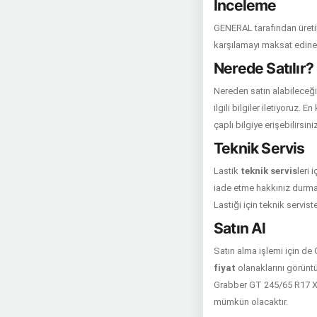
İnceleme
GENERAL tarafından üretil
karşılamayı maksat edinen
Nerede Satılır?
Nereden satın alabileceğin
ilgili bilgiler iletiyoruz.
çaplı bilgiye erişebilirsiniz
Teknik Servis
Lastik
teknik servis
leri 
iade etme hakkınız durmak
Lastiği için teknik servis
Satın Al
Satın alma işlemi için de
fiyat
olanaklarını görüntül
Grabber GT 245/65 R17 XL 
mümkün olacaktır.