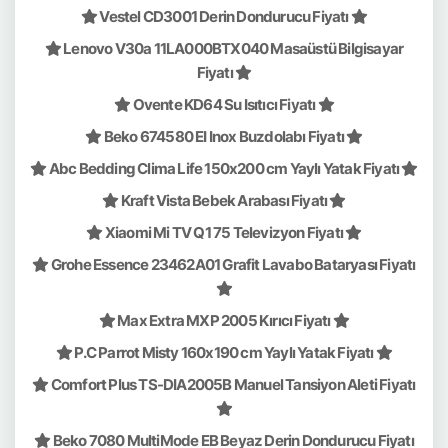
Vestel CD3001 Derin Dondurucu Fiyatı
Lenovo V30a 11LA000BTX040 Masaüstü Bilgisayar
Fiyatı
Ovente KD64 Su Isıtıcı Fiyatı
Beko 674580 EI Inox Buzdolabı Fiyatı
Abc Bedding Clima Life 150x200 cm Yaylı Yatak Fiyatı
Kraft Vista Bebek Arabası Fiyatı
Xiaomi Mi TV Q1 75 Televizyon Fiyatı
Grohe Essence 23462A01 Grafit Lavabo Bataryası Fiyatı
Max Extra MXP 2005 Kırıcı Fiyatı
P.C Parrot Misty 160x190 cm Yaylı Yatak Fiyatı
Comfort Plus TS-DIA2005B Manuel Tansiyon Aleti Fiyatı
Beko 7080 MultiMode EB Beyaz Derin Dondurucu Fiyatı