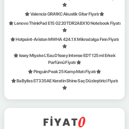
Valencia GRA1KC Akustik Gitar Fiyatı
Lenovo ThinkPad E15 G2 20TDR2ABX10 Notebook Fiyatı
Hotpoint-Ariston MWHA 424.1 X Mikrodalga Fırın Fiyatı
Issey Miyake L'Eau D'Issey Intense EDT 125 ml Erkek
Parfümü Fiyatı
Pinguin Peak 25 Kamp Matı Fiyatı
BaByliss ST335AE Keratin Shine Saç Düzleştirici Fiyatı