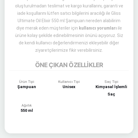
oluşturulmadan teslimat ve kargo kurallarını, garanti ve
iade koşullarını lütfen satıcı bilgilerini aracılığı ile Gliss
Ultimate Oil Elixir 550 ml Şampuan nereden alabilirim
diye merak eden müşteriler için
kullanıcı yorumları
ile
ürüne kolay şekilde edinebilmesinin önünü açıyoruz. Siz
de kendi kullanıcı değerlendirmenizi ekleyebilir diğer
ziyaretçilerimize fikir verebilirsiniz.
ÖNE ÇIKAN ÖZELLİKLER
Ürün Tipi
Kullanıcı Tipi
Saç Tipi
Şampuan
Unisex
Kimyasal İşlemli
Saç
Ağırlık
550 ml