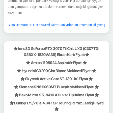
artırmanın yanı sıra, parlaklık ve sağlık verir. Her tip saç için uygun
olan şampuan, saçınıza o bakımı vererek, daha sağlıklı görünüşler
kazandırır.
Gliss Ultimate Oil Elixir 550 ml Şampuan videoları
,
resimleri
,
alışveriş
Inno3D GeForce RTX 3070 Ti iChiLL X3 (C307T3-
086XX-1820VA38) Ekran Kartı Fiyatı
Arnica 1198924 Aspiratör Fiyatı
Hyundai C3200 Çim Biçme Makinesi Fiyatı
Skytech Active Care ST-139 Ütü Fiyatı
Siemens SN61IX60MT Bulaşık Makinesi Fiyatı
Beko Mirror S 518410 A Duvar Tipi Klima Fiyatı
Dunlop 175/70 R14 84T SP Touring R1 Yaz Lastiği Fiyatı