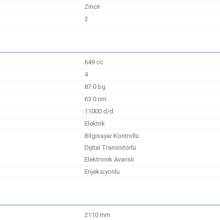
Zincir
2
649 cc
4
87.0 bg
63.0 nm
11000 d/d
Elektrik
Bilgisayar Kontrollü
Dijital Transistörlü
Elektronik Avanslı
Enjeksiyonlu
2110 mm