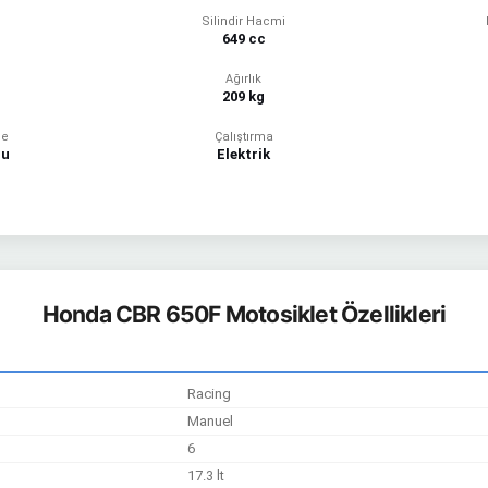
Silindir Hacmi
649 cc
Ağırlık
209 kg
me
Çalıştırma
lu
Elektrik
Honda CBR 650F Motosiklet Özellikleri
Racing
Manuel
6
17.3 lt