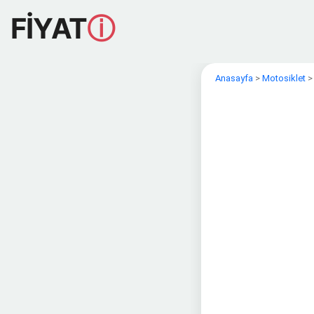
FİYAT
ⓘ
Anasayfa
>
Motosiklet