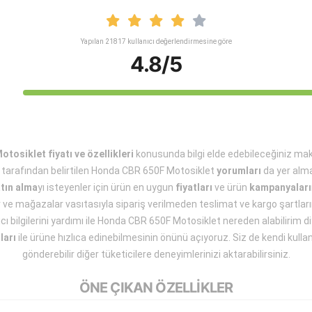
Yapılan 21817 kullanıcı değerlendirmesine göre
4.8/5
osiklet fiyatı ve özellikleri
konusunda bilgi elde edebileceğiniz ma
r tarafından belirtilen Honda CBR 650F Motosiklet
yorumları
da yer alma
tın alma
yı isteyenler için ürün en uygun
fiyatları
ve ürün
kampanyaları
ar ve mağazalar vasıtasıyla sipariş verilmeden teslimat ve kargo şartların
ıcı bilgilerini yardımı ile Honda CBR 650F Motosiklet nereden alabilirim diy
ları
ile ürüne hızlıca edinebilmesinin önünü açıyoruz. Siz de kendi kull
gönderebilir diğer tüketicilere deneyimlerinizi aktarabilirsiniz.
ÖNE ÇIKAN ÖZELLİKLER