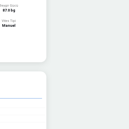
Beygir Gücü
87.0 bg
Vites Tipi
Manuel