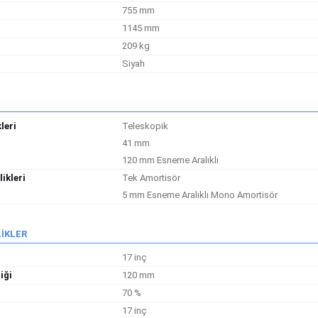
755 mm
1145 mm
209 kg
Siyah
leri
Teleskopik
41 mm
120 mm Esneme Aralıklı
ikleri
Tek Amortisör
5 mm Esneme Aralıklı Mono Amortisör
LİKLER
17 inç
iği
120 mm
70 %
17 inç