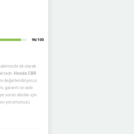
96/100
kalemizde ek olarak
ktadır.
Honda CBR
nı değerlendiriyoruz.
ı, garanti ve iade
e soran alıcılar için
anıcı yorumunuzu