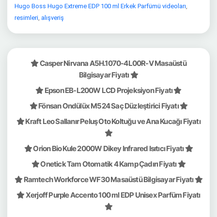
Hugo Boss Hugo Extreme EDP 100 ml Erkek Parfümü videoları
,
resimleri
,
alışveriş
Casper Nirvana A5H.1070-4L00R-V Masaüstü
Bilgisayar Fiyatı
Epson EB-L200W LCD Projeksiyon Fiyatı
Fönsan Ondülüx M524 Saç Düzleştirici Fiyatı
Kraft Leo Sallanır Peluş Oto Koltuğu ve Ana Kucağı Fiyatı
Orion Bio Kule 2000W Dikey Infrared Isıtıcı Fiyatı
Onetick Tam Otomatik 4 Kamp Çadırı Fiyatı
Ramtech Workforce WF30 Masaüstü Bilgisayar Fiyatı
Xerjoff Purple Accento 100 ml EDP Unisex Parfüm Fiyatı