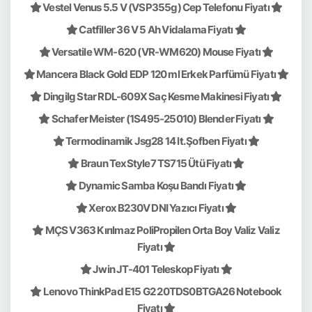
Vestel Venus 5.5 V (VSP355g) Cep Telefonu Fiyatı
Catfiller 36 V 5 Ah Vidalama Fiyatı
Versatile WM-620 (VR-WM620) Mouse Fiyatı
Mancera Black Gold EDP 120 ml Erkek Parfümü Fiyatı
Dingilg Star RDL-609X Saç Kesme Makinesi Fiyatı
Schafer Meister (1S495-25010) Blender Fiyatı
Termodinamik Jsg28 14 lt. Şofben Fiyatı
Braun TexStyle7 TS715 Ütü Fiyatı
Dynamic Samba Koşu Bandı Fiyatı
Xerox B230V DNI Yazıcı Fiyatı
MÇS V363 Kırılmaz PoliPropilen Orta Boy Valiz Valiz
Fiyatı
Jwin JT-401 Teleskop Fiyatı
Lenovo ThinkPad E15 G2 20TDS0BTGA26 Notebook
Fiyatı