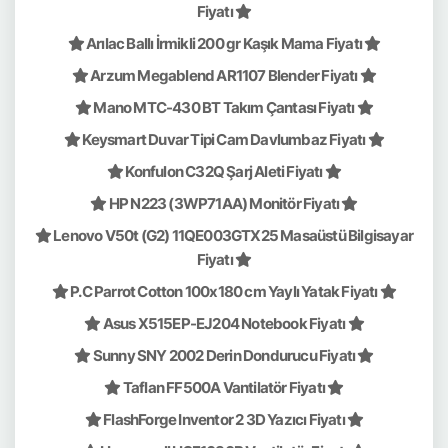
Fiyatı
Arılac Ballı İrmikli 200 gr Kaşık Mama Fiyatı
Arzum Megablend AR1107 Blender Fiyatı
Mano MTC-430 BT Takım Çantası Fiyatı
Keysmart Duvar Tipi Cam Davlumbaz Fiyatı
Konfulon C32Q Şarj Aleti Fiyatı
HP N223 (3WP71AA) Monitör Fiyatı
Lenovo V50t (G2) 11QE003GTX25 Masaüstü Bilgisayar
Fiyatı
P.C Parrot Cotton 100x180 cm Yaylı Yatak Fiyatı
Asus X515EP-EJ204 Notebook Fiyatı
Sunny SNY 2002 Derin Dondurucu Fiyatı
Taflan FF500A Vantilatör Fiyatı
FlashForge Inventor 2 3D Yazıcı Fiyatı