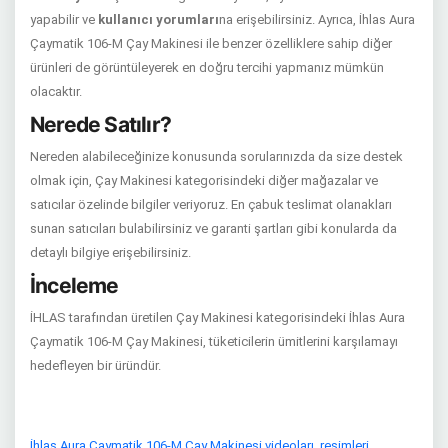
yapabilir ve
kullanıcı yorumları
na erişebilirsiniz. Ayrıca, İhlas Aura
Çaymatik 106-M Çay Makinesi ile benzer özelliklere sahip diğer
ürünleri de görüntüleyerek en doğru tercihi yapmanız mümkün
olacaktır.
Nerede Satılır?
Nereden alabileceğinize konusunda sorularınızda da size destek
olmak için, Çay Makinesi kategorisindeki diğer mağazalar ve
satıcılar özelinde bilgiler veriyoruz. En çabuk teslimat olanakları
sunan satıcıları bulabilirsiniz ve garanti şartları gibi konularda da
detaylı bilgiye erişebilirsiniz.
İnceleme
İHLAS tarafından üretilen Çay Makinesi kategorisindeki İhlas Aura
Çaymatik 106-M Çay Makinesi, tüketicilerin ümitlerini karşılamayı
hedefleyen bir üründür.
İhlas Aura Çaymatik 106-M Çay Makinesi videoları
,
resimleri
,