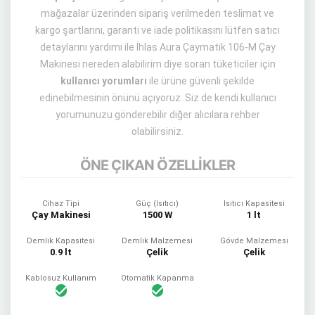
mağazalar üzerinden sipariş verilmeden teslimat ve
kargo şartlarını, garanti ve iade politikasını lütfen satıcı
detaylarını yardımı ile İhlas Aura Çaymatik 106-M Çay
Makinesi nereden alabilirim diye soran tüketiciler için
kullanıcı yorumları
ile ürüne güvenli şekilde
edinebilmesinin önünü açıyoruz. Siz de kendi kullanıcı
yorumunuzu gönderebilir diğer alıcılara rehber
olabilirsiniz.
ÖNE ÇIKAN ÖZELLİKLER
Cihaz Tipi
Güç (Isıtıcı)
Isıtıcı Kapasitesi
Çay Makinesi
1500 W
1 lt
Demlik Kapasitesi
Demlik Malzemesi
Gövde Malzemesi
0.9 lt
Çelik
Çelik
Kablosuz Kullanım
Otomatik Kapanma