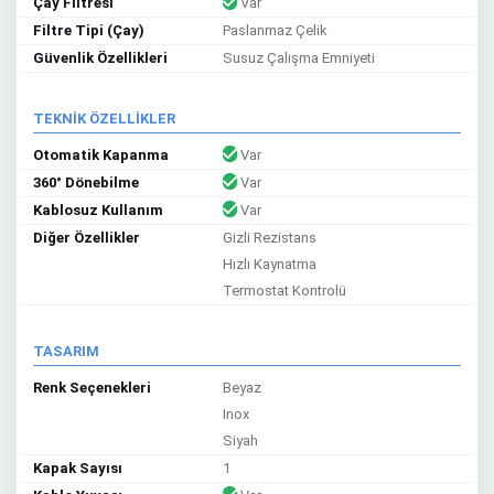
Çay Filtresi
Var
Filtre Tipi (Çay)
Paslanmaz Çelik
Güvenlik Özellikleri
Susuz Çalışma Emniyeti
TEKNİK ÖZELLİKLER
Otomatik Kapanma
Var
360° Dönebilme
Var
Kablosuz Kullanım
Var
Diğer Özellikler
Gizli Rezistans
Hızlı Kaynatma
Termostat Kontrolü
TASARIM
Renk Seçenekleri
Beyaz
Inox
Siyah
Kapak Sayısı
1