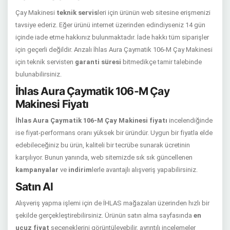
Çay Makinesi
teknik servis
leri için ürünün web sitesine erişmenizi
tavsiye ederiz. Eğer ürünü internet üzerinden edindiyseniz 14 gün
içinde iade etme hakkınız bulunmaktadır. İade hakkı tüm siparişler
için geçerli değildir. Arızalı İhlas Aura Çaymatik 106-M Çay Makinesi
için teknik servisten
garanti süresi
bitmedikçe tamir talebinde
bulunabilirsiniz.
İhlas Aura Çaymatik 106-M Çay
Makinesi Fiyatı
İhlas Aura Çaymatik 106-M Çay Makinesi fiyatı
incelendiğinde
ise fiyat-performans oranı yüksek bir üründür. Uygun bir fiyatla elde
edebileceğiniz bu ürün, kaliteli bir tecrübe sunarak ücretinin
karşılıyor. Bunun yanında, web sitemizde sık sık güncellenen
kampanyalar
ve
indirim
lerle avantajlı alışveriş yapabilirsiniz.
Satın Al
Alışveriş yapma işlemi için de İHLAS mağazaları üzerinden hızlı bir
şekilde gerçekleştirebilirsiniz. Ürünün satın alma sayfasında
en
ucuz fiyat
seçeneklerini görüntüleyebilir, ayrıntılı incelemeler