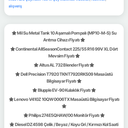
alışveriş
Mil Su Metal Tank 10 Aşamalı Pompalı (MP10-M-S) Su
Arıtma Cihazı Fiyatı
Continental AllSeasonContact 225/55 R16 99V XL Dört
Mevsim Fiyatı
Altus AL 732 Blender Fiyatı
Dell Precision T7920 TKNT7920RKS09 Masaüstü
Bilgisayar Fiyatı
Blupple EV-90 Kulaklık Fiyatı
Lenovo V410Z 10QW0006TX Masaüstü Bilgisayar Fiyatı
Philips 274E5QHAW/00 Monitör Fiyatı
Diesel DZ4598 Çelik / Beyaz / Koyu Gri / Kırmızı Kol Saati