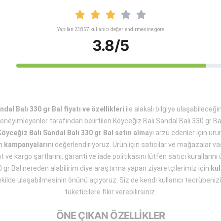
Yapılan 23857 kullanıcı değerlendirmesine göre
3.8/5
dal Balı 330 gr Bal fiyatı ve özellikleri
ile alakalı bilgiye ulaşabileceğ
eneyimleyenler tarafından belirtilen Köyceğiz Balı Sandal Balı 330 gr B
Köyceğiz Balı Sandal Balı 330 gr Bal satın alma
yı arzu edenler için ür
ün
kampanyaları
nı değerlendiriyoruz. Ürün için satıcılar ve mağazalar va
 ve kargo şartlarını, garanti ve iade politikasını lütfen satıcı kuralların
0 gr Bal nereden alabilirim diye araştırma yapan ziyaretçilerimiz için
kul
kilde ulaşabilmesinin önünü açıyoruz. Siz de kendi kullanıcı tecrübenizi b
tüketicilere fikir verebilirsiniz.
ÖNE ÇIKAN ÖZELLİKLER