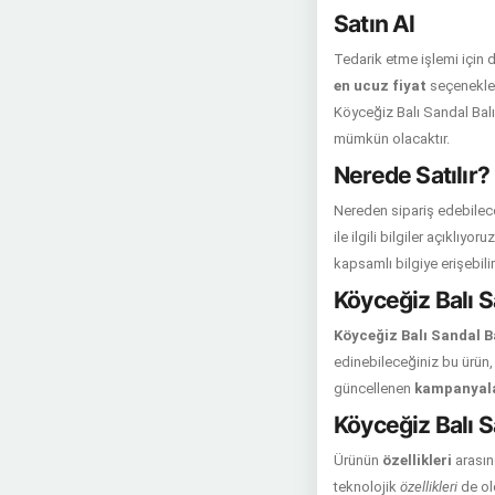
Satın Al
Tedarik etme işlemi için 
en ucuz fiyat
seçenekleri
Köyceğiz Balı Sandal Balı
mümkün olacaktır.
Nerede Satılır?
Nereden sipariş edebilece
ile ilgili bilgiler açıklıy
kapsamlı bilgiye erişebilir
Köyceğiz Balı S
Köyceğiz Balı Sandal Ba
edinebileceğiniz bu ürün, 
güncellenen
kampanyal
Köyceğiz Balı Sa
Ürünün
özellikleri
arasın
teknolojik
özellikleri
de old