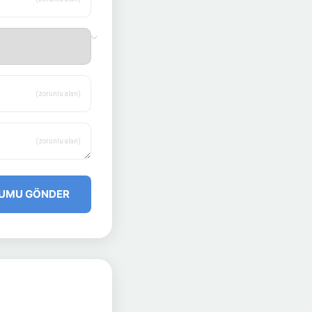
(zorunlu alan)
(zorunlu alan)
UMU GÖNDER