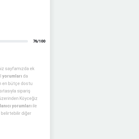
76/100
iniz sayfamızda ek
al
yorumları
da
ün en bütçe dostu
sıtasıyla sipariş
ı üzerinden Köyceğiz
lanıcı yorumları
ile
elirtebilir diğer