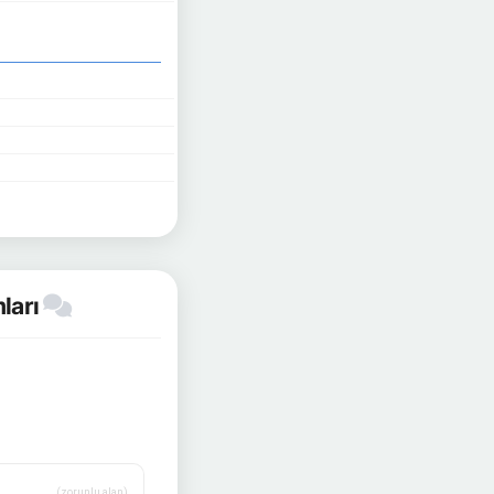
mları
(zorunlu alan)