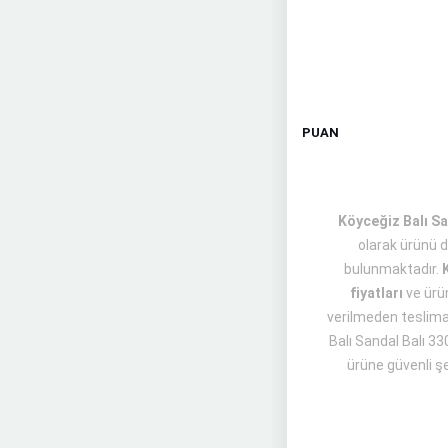
PUAN
Köyceğiz Balı San
olarak ürünü d
bulunmaktadır.
fiyatları
ve ür
verilmeden teslimat
Balı Sandal Balı 33
ürüne güvenli şe