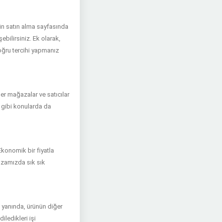
nün satın alma sayfasında
şebilirsiniz. Ek olarak,
doğru tercihi yapmanız
er mağazalar ve satıcılar
rı gibi konularda da
Ekonomik bir fiyatla
ğazamızda sık sık
 yanında, ürünün diğer
ledikleri işi