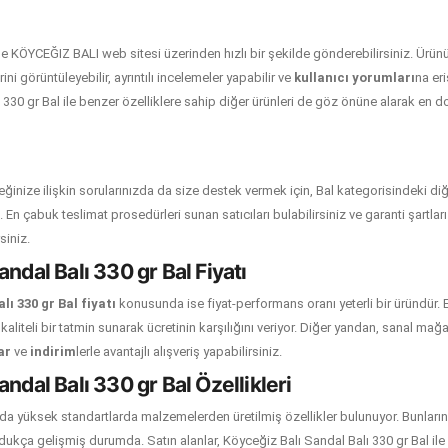
de KÖYCEĞIZ BALI web sitesi üzerinden hızlı bir şekilde gönderebilirsiniz. Ürü
ni görüntüleyebilir, ayrıntılı incelemeler yapabilir ve
kullanıcı yorumları
na eri
 330 gr Bal ile benzer özelliklere sahip diğer ürünleri de göz önüne alarak en 
ğinize ilişkin sorularınızda da size destek vermek için, Bal kategorisindeki diğ
oruz. En çabuk teslimat prosedürleri sunan satıcıları bulabilirsiniz ve garanti şartla
siniz.
andal Balı 330 gr Bal Fiyatı
lı 330 gr Bal fiyatı
konusunda ise fiyat-performans oranı yeterli bir üründür. 
kaliteli bir tatmin sunarak ücretinin karşılığını veriyor. Diğer yandan, sanal ma
ar
ve
indirim
lerle avantajlı alışveriş yapabilirsiniz.
ndal Balı 330 gr Bal Özellikleri
da yüksek standartlarda malzemelerden üretilmiş özellikler bulunuyor. Bunların
ukça gelişmiş durumda. Satın alanlar, Köyceğiz Balı Sandal Balı 330 gr Bal ile di