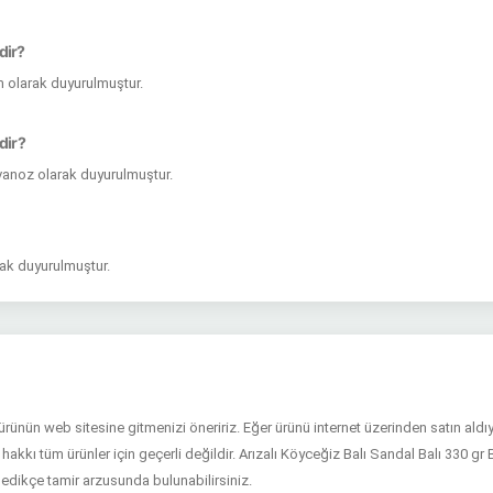
dir?
m olarak duyurulmuştur.
dir?
vanoz olarak duyurulmuştur.
arak duyurulmuştur.
n ürünün web sitesine gitmenizi öneririz. Eğer ürünü internet üzerinden satın ald
hakkı tüm ürünler için geçerli değildir. Arızalı Köyceğiz Balı Sandal Balı 330 gr B
dikçe tamir arzusunda bulunabilirsiniz.