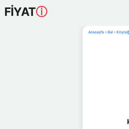
FİYAT
ⓘ
Anasayfa
>
Bal
>
Köyceği