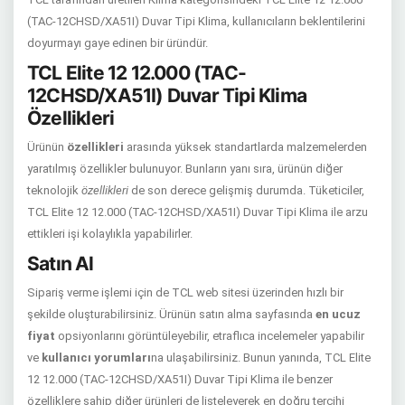
(TAC-12CHSD/XA51I) Duvar Tipi Klima, kullanıcıların beklentilerini
doyurmayı gaye edinen bir üründür.
TCL Elite 12 12.000 (TAC-
12CHSD/XA51I) Duvar Tipi Klima
Özellikleri
Ürünün
özellikleri
arasında yüksek standartlarda malzemelerden
yaratılmış özellikler bulunuyor. Bunların yanı sıra, ürünün diğer
teknolojik
özellikleri
de son derece gelişmiş durumda. Tüketiciler,
TCL Elite 12 12.000 (TAC-12CHSD/XA51I) Duvar Tipi Klima ile arzu
ettikleri işi kolaylıkla yapabilirler.
Satın Al
Sipariş verme işlemi için de TCL web sitesi üzerinden hızlı bir
şekilde oluşturabilirsiniz. Ürünün satın alma sayfasında
en ucuz
fiyat
opsiyonlarını görüntüleyebilir, etraflıca incelemeler yapabilir
ve
kullanıcı yorumları
na ulaşabilirsiniz. Bunun yanında, TCL Elite
12 12.000 (TAC-12CHSD/XA51I) Duvar Tipi Klima ile benzer
özelliklere sahip diğer ürünleri de listeleyerek en doğru tercihi