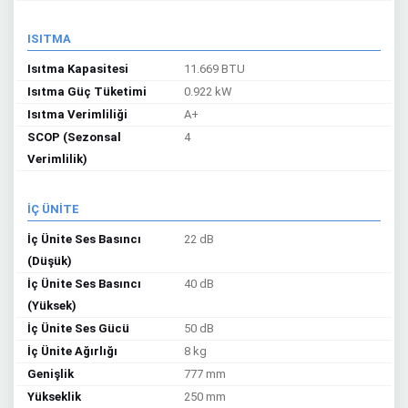
ISITMA
Isıtma Kapasitesi
11.669 BTU
Isıtma Güç Tüketimi
0.922 kW
Isıtma Verimliliği
A+
SCOP (Sezonsal
4
Verimlilik)
İÇ ÜNİTE
İç Ünite Ses Basıncı
22 dB
(Düşük)
İç Ünite Ses Basıncı
40 dB
(Yüksek)
İç Ünite Ses Gücü
50 dB
İç Ünite Ağırlığı
8 kg
Genişlik
777 mm
Yükseklik
250 mm