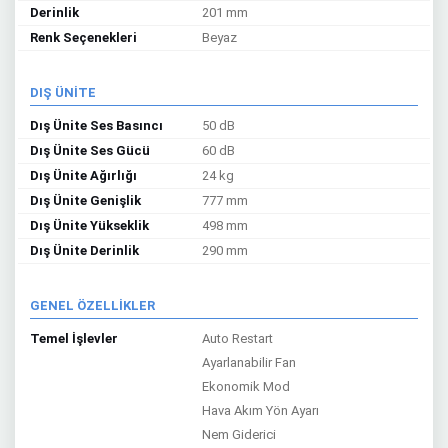
Derinlik
201 mm
Renk Seçenekleri
Beyaz
DIŞ ÜNİTE
Dış Ünite Ses Basıncı
50 dB
Dış Ünite Ses Gücü
60 dB
Dış Ünite Ağırlığı
24 kg
Dış Ünite Genişlik
777 mm
Dış Ünite Yükseklik
498 mm
Dış Ünite Derinlik
290 mm
GENEL ÖZELLİKLER
Temel İşlevler
Auto Restart
Ayarlanabilir Fan
Ekonomik Mod
Hava Akım Yön Ayarı
Nem Giderici