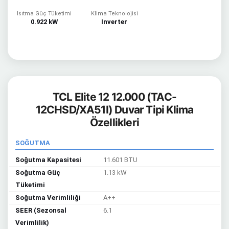
Isıtma Güç Tüketimi
Klima Teknolojisi
0.922 kW
Inverter
TCL Elite 12 12.000 (TAC-
12CHSD/XA51I) Duvar Tipi Klima
Özellikleri
SOĞUTMA
Soğutma Kapasitesi
11.601 BTU
Soğutma Güç
1.13 kW
Tüketimi
Soğutma Verimliliği
A++
SEER (Sezonsal
6.1
Verimlilik)