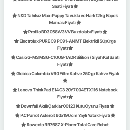
Saati Fiyatı
N&D Tahılsız Maxi Puppy Tavuklu ve Narlı 12 kg Köpek
Maması Fiyatı
Profilo BD3058W3VV Buzdolabı Fiyatı
Electrolux PURE C9 PC91-ANIMT Elektrikli Süpürge
Fiyatı
Casio G-MS MSG-C100G-1ADR Silikon / Siyah Kol Saati
Fiyatı
Globica Colombia V60 Filtre Kahve 250 gr Kahve Fiyatı
Lenovo ThinkPad E14 G3 20Y7004ETX116 Notebook
Fiyatı
Downfall Akıllı Çarklar 00123 Kutu Oyunu Fiyatı
P.C Parrot Asteroit 90x190 cm Yaylı Yatak Fiyatı
Rowenta RR7687 X-Plorer Total Care Robot