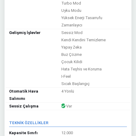
Turbo Mod
Uyku Modu
Yüksek Enerji Tasarrufu
Zamanlayıcı
Gelişmiş İşlevler
Sessiz Mod
Kendi Kendini Temizleme
Yapay Zeka
Buz Çözme
Çocuk Kilidi
Hata Teşhis ve Koruma
I-Feel
Sıcak Başlangıç
Otomatik Hava
4 Yönlü
Salınımı
Sessiz Çalışma
Var
TEKNİK ÖZELLİKLER
Kapasite Sınıfı
12.000