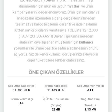
12CHSD/XA51I) Duvar Tipi Klima satın alma
yı
düşünenler için ürün en uygun
fiyatları
ve ürün
kampanyaları
nı değerlendiriyoruz. Ürün için satıcılar ve
mağazalar üzerinden sipariş gerçekleştirilmeden
teslimat ve kargo bilgilerini, garanti ve iade haklarını
lütfen satıcı bilgilerini vasıtasıyla TCL Elite 12 12.000
(TAC-12CHSD/XA51I) Duvar Tipi Klima nereden
alabilirim diye ilgilenen müşteriler için
kullanıcı
yorumları
ile ürüne basitçe satın alabilmesinin önünü
açıyoruz. Siz de kendi kullanıcı görüşlerinizi ekleyebilir
diğer tüketicilere rehber olabilirsiniz.
ÖNE ÇIKAN ÖZELLİKLER
Soğutma Kapasitesi
Isıtma Kapasitesi
Soğutma Verimliliği
11.601 BTU
11.669 BTU
A++
Isıtma Verimliliği
İç Ünite Ses Basıncı
Soğutma Güç
A+
(Düşük)
Tüketimi
22 dB
1.13 kW