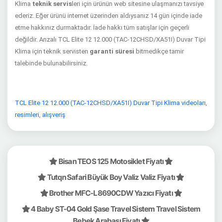
Klima
teknik servis
leri için ürünün web sitesine ulaşmanızı tavsiye
ederiz. Eğer ürünü internet üzerinden aldıysanız 14 gün içinde iade
etme hakkınız durmaktadır. İade hakkı tüm satışlar için geçerli
değildir. Arızalı TCL Elite 12 12.000 (TAC-12CHSD/XA51I) Duvar Tipi
Klima için teknik servisten
garanti süresi
bitmedikçe tamir
talebinde bulunabilirsiniz.
TCL Elite 12 12.000 (TAC-12CHSD/XA51I) Duvar Tipi Klima videoları
,
resimleri
,
alışveriş
Bisan TEOS 125 Motosiklet Fiyatı
Tutqn Safari Büyük Boy Valiz Valiz Fiyatı
Brother MFC-L8690CDW Yazıcı Fiyatı
4 Baby ST-04 Gold Şase Travel Sistem Travel Sistem
Bebek Arabası Fiyatı