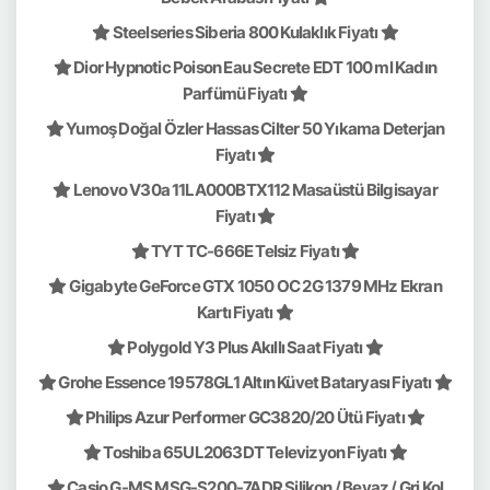
Steelseries Siberia 800 Kulaklık Fiyatı
Dior Hypnotic Poison Eau Secrete EDT 100 ml Kadın
Parfümü Fiyatı
Yumoş Doğal Özler Hassas Cilter 50 Yıkama Deterjan
Fiyatı
Lenovo V30a 11LA000BTX112 Masaüstü Bilgisayar
Fiyatı
TYT TC-666E Telsiz Fiyatı
Gigabyte GeForce GTX 1050 OC 2G 1379 MHz Ekran
Kartı Fiyatı
Polygold Y3 Plus Akıllı Saat Fiyatı
Grohe Essence 19578GL1 Altın Küvet Bataryası Fiyatı
Philips Azur Performer GC3820/20 Ütü Fiyatı
Toshiba 65UL2063DT Televizyon Fiyatı
Casio G-MS MSG-S200-7ADR Silikon / Beyaz / Gri Kol