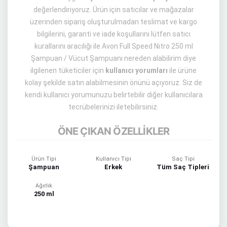
değerlendiriyoruz. Ürün için satıcılar ve mağazalar
üzerinden sipariş oluşturulmadan teslimat ve kargo
bilgilerini, garanti ve iade koşullarını lütfen satıcı
kurallarını aracılığı ile Avon Full Speed Nitro 250 ml
Şampuan / Vücut Şampuanı nereden alabilirim diye
ilgilenen tüketiciler için
kullanıcı yorumları
ile ürüne
kolay şekilde satın alabilmesinin önünü açıyoruz. Siz de
kendi kullanıcı yorumunuzu belirtebilir diğer kullanıcılara
tecrübelerinizi iletebilirsiniz.
ÖNE ÇIKAN ÖZELLİKLER
Ürün Tipi
Kullanıcı Tipi
Saç Tipi
Şampuan
Erkek
Tüm Saç Tipleri
Ağırlık
250 ml