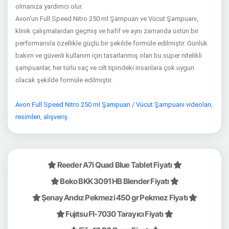
olmanıza yardımcı olur.
Avon'un Full Speed Nitro 250 ml Şampuan ve Vücut Şampuanı,
klinik çalışmalardan geçmiş ve hafif ve aynı zamanda üstün bir
performansla özellikle güçlü bir şekilde formüle edilmiştir.
Günlük
bakım ve güvenli kullanım için tasarlanmış olan bu süper nitelikli
şampuanlar, her türlü saç ve cilt tipindeki insanlara çok uygun
olacak şekilde formüle edilmiştir.
Avon Full Speed Nitro 250 ml Şampuan / Vücut Şampuanı videoları
,
resimleri
,
alışveriş
Reeder A7i Quad Blue Tablet Fiyatı
Beko BKK 3091 HB Blender Fiyatı
Şenay Andız Pekmezi 450 gr Pekmez Fiyatı
Fujıtsu FI-7030 Tarayıcı Fiyatı