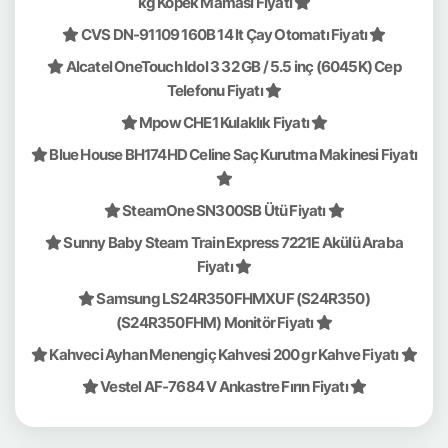
kg Köpek Maması Fiyatı
CVS DN-91109 160B 14 lt Çay Otomatı Fiyatı
Alcatel OneTouch Idol 3 32 GB / 5.5 inç (6045K) Cep
Telefonu Fiyatı
Mpow CHE1 Kulaklık Fiyatı
Blue House BH174HD Celine Saç Kurutma Makinesi Fiyatı
SteamOne SN300SB Ütü Fiyatı
Sunny Baby Steam Train Express 7221E Akülü Araba
Fiyatı
Samsung LS24R350FHMXUF (S24R350)
(S24R350FHM) Monitör Fiyatı
Kahveci Ayhan Menengiç Kahvesi 200 gr Kahve Fiyatı
Vestel AF-7684 V Ankastre Fırın Fiyatı