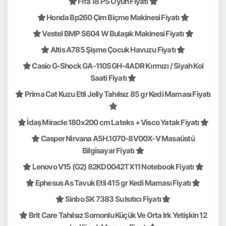
Fifa 18 PS Oyun Fiyatı
Honda Bp260 Çim Biçme Makinesi Fiyatı
Vestel BMP S604 W Bulaşık Makinesi Fiyatı
Altis A785 Şişme Çocuk Havuzu Fiyatı
Casio G-Shock GA-110SGH-4ADR Kırmızı / Siyah Kol
Saati Fiyatı
Prima Cat Kuzu Etli Jelly Tahılsız 85 gr Kedi Maması Fiyatı
İdaş Miracle 180x200 cm Lateks + Visco Yatak Fiyatı
Casper Nirvana A5H.1070-8V00X-V Masaüstü
Bilgisayar Fiyatı
Lenovo V15 (G2) 82KD0042TX11 Notebook Fiyatı
Ephesus As Tavuk Etli 415 gr Kedi Maması Fiyatı
Sinbo SK 7383 Su Isıtıcı Fiyatı
Brit Care Tahılsız Somonlu Küçük Ve Orta Irk Yetişkin 12