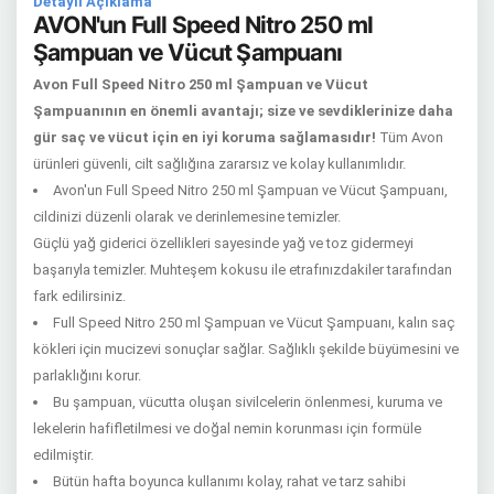
Detaylı Açıklama
AVON'un Full Speed Nitro 250 ml
Şampuan ve Vücut Şampuanı
Avon Full Speed Nitro 250 ml Şampuan ve Vücut
Şampuanının en önemli avantajı; size ve sevdiklerinize daha
gür saç ve vücut için en iyi koruma sağlamasıdır!
Tüm Avon
ürünleri güvenli, cilt sağlığına zararsız ve kolay kullanımlıdır.
Avon'un Full Speed Nitro 250 ml Şampuan ve Vücut Şampuanı,
cildinizi düzenli olarak ve derinlemesine temizler.
Güçlü yağ giderici özellikleri sayesinde yağ ve toz gidermeyi
başarıyla temizler. Muhteşem kokusu ile etrafınızdakiler tarafından
fark edilirsiniz.
Full Speed Nitro 250 ml Şampuan ve Vücut Şampuanı, kalın saç
kökleri için mucizevi sonuçlar sağlar. Sağlıklı şekilde büyümesini ve
parlaklığını korur.
Bu şampuan, vücutta oluşan sivilcelerin önlenmesi, kuruma ve
lekelerin hafifletilmesi ve doğal nemin korunması için formüle
edilmiştir.
Bütün hafta boyunca kullanımı kolay, rahat ve tarz sahibi