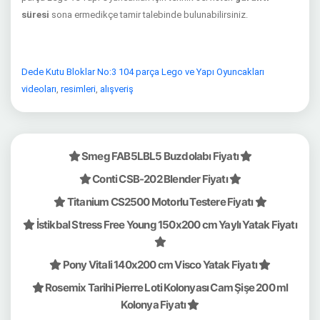
süresi
sona ermedikçe tamir talebinde bulunabilirsiniz.
Dede Kutu Bloklar No:3 104 parça Lego ve Yapı Oyuncakları
videoları
,
resimleri
,
alışveriş
Smeg FAB5LBL5 Buzdolabı Fiyatı
Conti CSB-202 Blender Fiyatı
Titanium CS2500 Motorlu Testere Fiyatı
İstikbal Stress Free Young 150x200 cm Yaylı Yatak Fiyatı
Pony Vitali 140x200 cm Visco Yatak Fiyatı
Rosemix Tarihi Pierre Loti Kolonyası Cam Şişe 200 ml
Kolonya Fiyatı