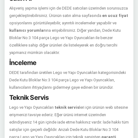
Alışveriş yapma işlemi için de DEDE satıcıları üzerinden sorunsuzca
gerçekleştirebilirsiniz. Ürünün satın alma sayfasında
en ucuz fiyat
opsiyonlarını görüntüleyebilir, ayrıntılı incelemeler yapabilir ve
kullanıcı yorumları
na erişebilirsiniz. Diğer yandan, Dede Kutu
Bloklar No:3 104 parça Lego ve Yapı Oyuncakları ile benzer
özelliklere sahip diğer ürünleri de listeleyerek en doğru tercihi
yapmanız mümkün olacaktır.
İnceleme
DEDE tarafından üretilen Lego ve Yapı Oyuncakları kategorisindeki
Dede Kutu Bloklar No:3 104 parça Lego ve Yapı Oyuncakları,
kullanıcıların ihtiyaçlarını gidermeyi gaye edinen bir üründür.
Teknik Servis
Lego ve Yapı Oyuncakları
teknik servis
leri için ürünün web sitesine
erişmenizi tavsiye ederiz. Eğer ürünü internet üzerinden
edindiyseniz 14 gün içinde iade etme hakkınız vardır. İade hakkı tüm
satışlar için geçerli değildir. Arızalı Dede Kutu Bloklar No:3 104
parça Lego ve Yapı Oyuncakları için teknik servisten
garanti