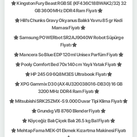
Kingston Fury Beast RGB SE (KF436C18BWAK2/32) 32
GB 3600 MHz DDR4 Ram Fiyatı
Hill's Chunks Gravy Okyanus Balıklı Yavru 85 gr Kedi
Maması Fiyatı
Samsung POWERbot SR2AJ9040W Robot Süpürge
Fiyatı
Mancera So Blue EDP 120 ml Unisex Parfüm Fiyatı
Pooly Comfort Bed 70x140 cm Yaylı Yatak Fiyatı
HP 245 G9 6Q8M3ES Ultrabook Fiyatı
XPG Gammix D30 (AX4U320038G16-DB30) 16 GB
3200 MHz DDR4 Ram Fiyatı
Mitsubishi SRK25ZMX-S 9.000 Duvar Tipi Klima Fiyatı
Grundıg VB 8760 Blender Fiyatı
Köyceğiz Balı Çiçek Balı 26.5 kg Bal Fiyatı
Mehtap Fama MEK-01 Ekmek Kızartma Makinesi Fiyatı