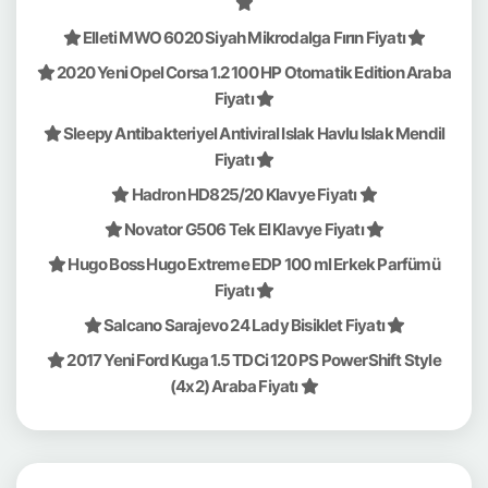
Elleti MWO 6020 Siyah Mikrodalga Fırın Fiyatı
2020 Yeni Opel Corsa 1.2 100 HP Otomatik Edition Araba
Fiyatı
Sleepy Antibakteriyel Antiviral Islak Havlu Islak Mendil
Fiyatı
Hadron HD825/20 Klavye Fiyatı
Novator G506 Tek El Klavye Fiyatı
Hugo Boss Hugo Extreme EDP 100 ml Erkek Parfümü
Fiyatı
Salcano Sarajevo 24 Lady Bisiklet Fiyatı
2017 Yeni Ford Kuga 1.5 TDCi 120 PS PowerShift Style
(4x2) Araba Fiyatı