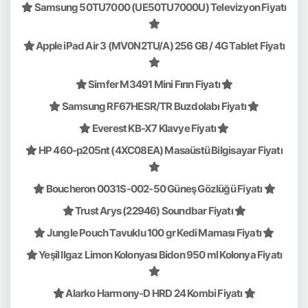
Samsung 50TU7000 (UE50TU7000U) Televizyon Fiyatı
Apple iPad Air 3 (MV0N2TU/A) 256 GB / 4G Tablet Fiyatı
Simfer M3491 Mini Fırın Fiyatı
Samsung RF67HESR/TR Buzdolabı Fiyatı
Everest KB-X7 Klavye Fiyatı
HP 460-p205nt (4XC08EA) Masaüstü Bilgisayar Fiyatı
Boucheron 0031S-002-50 Güneş Gözlüğü Fiyatı
Trust Arys (22946) Soundbar Fiyatı
Jungle Pouch Tavuklu 100 gr Kedi Maması Fiyatı
Yeşil Ilgaz Limon Kolonyası Bidon 950 ml Kolonya Fiyatı
Alarko Harmony-D HRD 24 Kombi Fiyatı