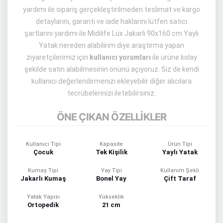
yardımı ile sipariş gerçekleştirilmeden teslimat ve kargo
detaylarını, garanti ve iade haklarını lütfen satıcı
şartlarını yardımı ile Midilife Lüx Jakarlı 90x160 cm Yaylı
Yatak nereden alabilirim diye araştırma yapan
ziyaretçilerimiz için
kullanıcı yorumları
ile ürüne kolay
şekilde satın alabilmesinin önünü açıyoruz. Siz de kendi
kullanıcı değerlendirmenizi ekleyebilir diğer alıcılara
tecrübelerinizi iletebilirsiniz.
ÖNE ÇIKAN ÖZELLİKLER
Kullanıcı Tipi
Kapasite
Ürün Tipi
Çocuk
Tek Kişilik
Yaylı Yatak
Kumaş Tipi
Yay Tipi
Kullanım Şekli
Jakarlı Kumaş
Bonel Yay
Çift Taraf
Yatak Yapısı
Yükseklik
Ortopedik
21 cm