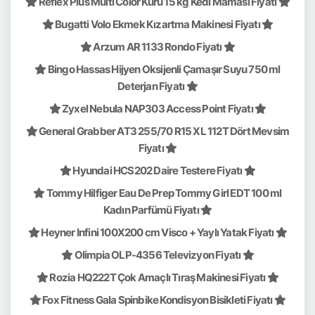
Reflex Plus Multi Color Kuru 15 kg Kedi Maması Fiyatı
Bugatti Volo Ekmek Kızartma Makinesi Fiyatı
Arzum AR 1133 Rondo Fiyatı
Bingo Hassas Hijyen Oksijenli Çamaşır Suyu 750 ml
Deterjan Fiyatı
Zyxel Nebula NAP303 Access Point Fiyatı
General Grabber AT3 255/70 R15 XL 112T Dört Mevsim
Fiyatı
Hyundai HCS202 Daire Testere Fiyatı
Tommy Hilfiger Eau De Prep Tommy Girl EDT 100 ml
Kadın Parfümü Fiyatı
Heyner Infini 100X200 cm Visco + Yaylı Yatak Fiyatı
Olimpia OLP-4356 Televizyon Fiyatı
Rozia HQ222T Çok Amaçlı Tıraş Makinesi Fiyatı
Fox Fitness Gala Spinbike Kondisyon Bisikleti Fiyatı