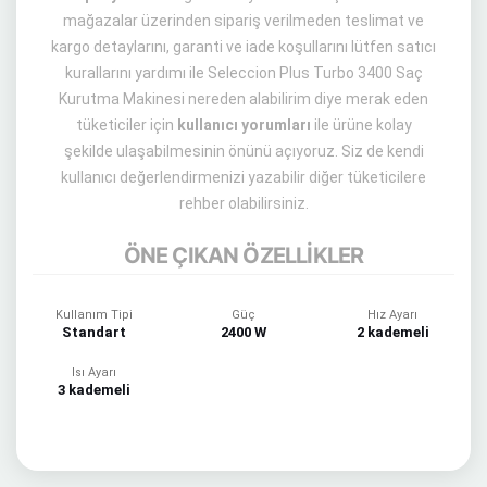
mağazalar üzerinden sipariş verilmeden teslimat ve
kargo detaylarını, garanti ve iade koşullarını lütfen satıcı
kurallarını yardımı ile Seleccion Plus Turbo 3400 Saç
Kurutma Makinesi nereden alabilirim diye merak eden
tüketiciler için
kullanıcı yorumları
ile ürüne kolay
şekilde ulaşabilmesinin önünü açıyoruz. Siz de kendi
kullanıcı değerlendirmenizi yazabilir diğer tüketicilere
rehber olabilirsiniz.
ÖNE ÇIKAN ÖZELLİKLER
Kullanım Tipi
Güç
Hız Ayarı
Standart
2400 W
2 kademeli
Isı Ayarı
3 kademeli