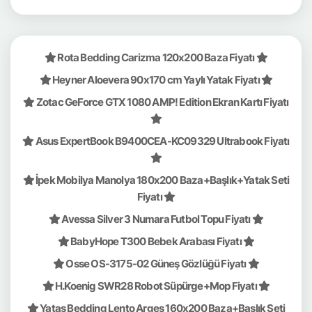
Rota Bedding Carizma 120x200 Baza Fiyatı
Heyner Aloevera 90x170 cm Yaylı Yatak Fiyatı
Zotac GeForce GTX 1080 AMP! Edition Ekran Kartı Fiyatı
Asus ExpertBook B9400CEA-KC09329 Ultrabook Fiyatı
İpek Mobilya Manolya 180x200 Baza+Başlık+Yatak Seti
Fiyatı
Avessa Silver 3 Numara Futbol Topu Fiyatı
BabyHope T300 Bebek Arabası Fiyatı
Osse OS-3175-02 Güneş Gözlüğü Fiyatı
H.Koenig SWR28 Robot Süpürge+Mop Fiyatı
Yataş Bedding Lento Arges 160x200 Baza+Başlık Seti