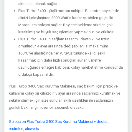
almanıza olanak sağlar.
Plus Turbo 3400, güçlü motora sahiptir. Bu motor sayesinde
elinizi kolaylaştıran 2000 Watt'a kadar çıkabilen güçlü İki
Motorlu teknolojisi sağlar. Böylece bekleme süreleri çok
kısaltılmış ve büyük saç işlemleri yapmak hızlı ve etkilidir.
Plus Turbo 3400'ün sağlam tasarımı, dayanıklı ve uzun
ömürlüdür. 4 ayar arasında değişebilen ısı maksimum
160°C'ye ulaştığında her yürüyüş türünde kalıcı şekil
kazanmak için daha hızlı sonuçları sunar. 5 metre
uzunluğunda entegre kablosu, kolay hareket etme konusunda
oldukça kapsamlıdır.
Plus Turbo 3400 Saç Kurutma Makinesi, saç bakımı için pratik ve
kullanımı kolay bir cihazdır. 5 ayar arasında saçlarınızı kurutmak ve
şekillendirmek için size sunulan akıllı özellikleri ile saçlarınızın
günlük bakımı için ideal bir seçenek olacaktır.
Seleccion Plus Turbo 3400 Saç Kurutma Makinesi videoları
,
resimleri
,
alışveriş