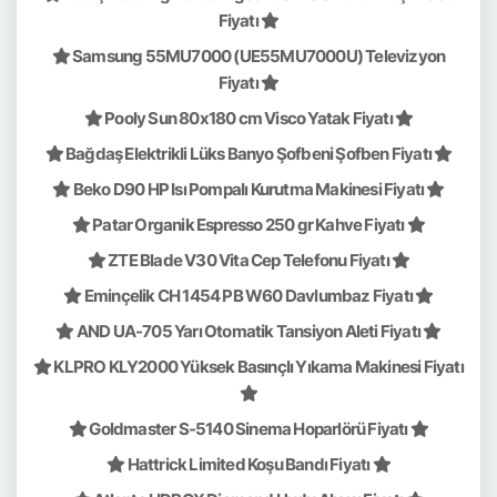
Fiyatı
Samsung 55MU7000 (UE55MU7000U) Televizyon
Fiyatı
Pooly Sun 80x180 cm Visco Yatak Fiyatı
Bağdaş Elektrikli Lüks Banyo Şofbeni Şofben Fiyatı
Beko D90 HP Isı Pompalı Kurutma Makinesi Fiyatı
Patar Organik Espresso 250 gr Kahve Fiyatı
ZTE Blade V30 Vita Cep Telefonu Fiyatı
Eminçelik CH 1454 PB W60 Davlumbaz Fiyatı
AND UA-705 Yarı Otomatik Tansiyon Aleti Fiyatı
KLPRO KLY2000 Yüksek Basınçlı Yıkama Makinesi Fiyatı
Goldmaster S-5140 Sinema Hoparlörü Fiyatı
Hattrick Limited Koşu Bandı Fiyatı