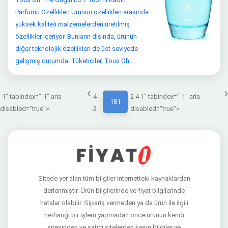
Parfümü Özellikleri Ürünün özellikleri arasında
yüksek kaliteli malzemelerden üretilmiş
özellikler içeriyor. Bunların dışında, ürünün
diğer teknolojik özellikleri de üst seviyede
gelişmiş durumda. Tüketiciler, Tous Oh ...
-1" tabindex="-1" aria-
-4
2 4 1" tabindex="-1" aria-
181
disabled="true">
-2
disabled="true">
Sitede yer alan tüm bilgiler internetteki kaynaklardan
derlenmiştir. Ürün bilgilerinde ve fiyat bilgilerinde
hatalar olabilir. Sipariş vermeden ya da ürün ile ilgili
herhangi bir işlem yapmadan önce ürünün kendi
sitesinden ve satıcı sitelerden kesin bilgiler ve